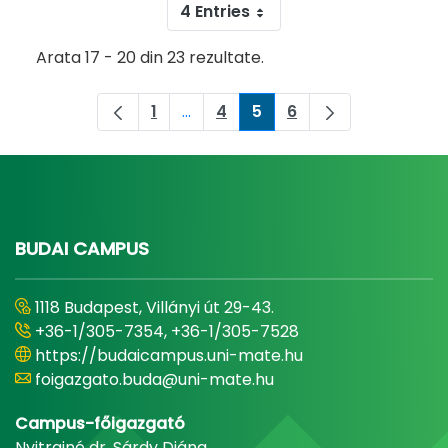
4 Entries
Arata 17 - 20 din 23 rezultate.
1
...
4
5
6
Pagina
Pagini intermediare Use TAB to na
Pagina
Pagina
Pagina
BUDAI CAMPUS
1118 Budapest, Villányi út 29-43.
+36-1/305-7354, +36-1/305-7528
https://budaicampus.uni-mate.hu
foigazgato.buda@uni-mate.hu
Campus-főigazgató
Nyitrainé dr. Sárdy Diána