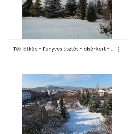
Téli látkép - Fenyves tisztás - alsó-kert - Budai Arborétum