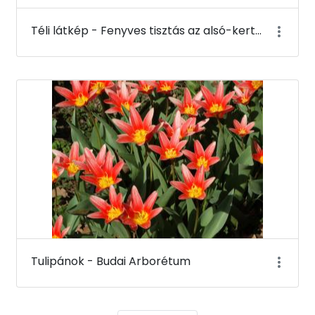
Téli látkép - Fenyves tisztás az alsó-kertben a K-épület tetejéről - Budai Arborétum
Tulipánok - Budai Arborétum