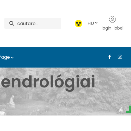
HU
login-label
 Page
atár - Tájépítészeti, T
endrológiai