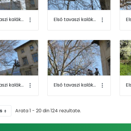
Első tavaszi kaláka 013
Első tavaszi kaláka 014
Első tavaszi kaláka 017
Első tavaszi kaláka 018
s
Arata 1 - 20 din 124 rezultate.