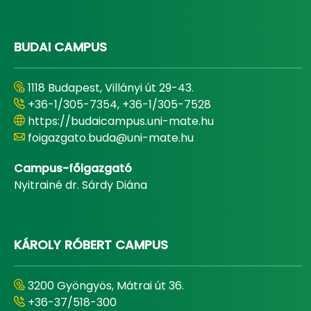
BUDAI CAMPUS
1118 Budapest, Villányi út 29-43.
+36-1/305-7354, +36-1/305-7528
https://budaicampus.uni-mate.hu
foigazgato.buda@uni-mate.hu
Campus-főigazgató
Nyitrainé dr. Sárdy Diána
KÁROLY RÓBERT CAMPUS
3200 Gyöngyös, Mátrai út 36.
+36-37/518-300