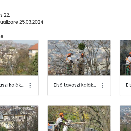
s 22.
ualizare 25.03.2024
ne
ia
Első tavaszi kaláka 001
Első tavaszi kaláka 002