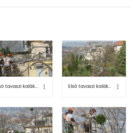
Első tavaszi kaláka 003
Első tavaszi kaláka 004