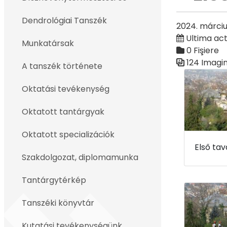
Înapoi
Dendrológiai Tanszék
2024. márciu
Ultima act
Munkatársak
0 Fişiere
124 Imagi
A tanszék története
Galerie med
Oktatási tevékenység
Oktatott tantárgyak
Oktatott specializációk
Szakdolgozat, diplomamunka
Tantárgytérkép
Tanszéki könyvtár
Kutatási tevékenységünk