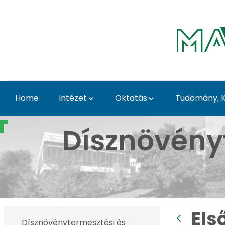
Skip to Main Content
Home
Intézet
Oktatás
Tudomány, K
Első Tavaszi Kaláka - 
Dísznövény
Els
Dísznövénytermesztési és