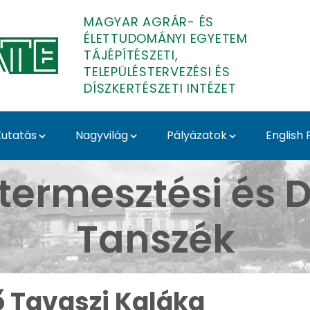
MAGYAR AGRÁR- ÉS
ÉLETTUDOMÁNYI EGYETEM
TÁJÉPÍTÉSZETI,
TELEPÜLÉSTERVEZÉSI ÉS
DÍSZKERTÉSZETI INTÉZET
utatás
Nagyvilág
Pályázatok
English
Budai Arborétum - Médi
termesztési és D
Tanszék
ő Tavaszi Kaláka