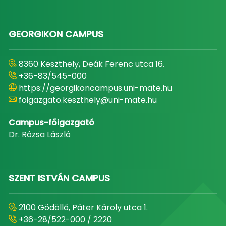
GEORGIKON CAMPUS
8360 Keszthely, Deák Ferenc utca 16.
+36-83/545-000
https://georgikoncampus.uni-mate.hu
foigazgato.keszthely@uni-mate.hu
Campus-főigazgató
Dr. Rózsa László
SZENT ISTVÁN CAMPUS
2100 Gödöllő, Páter Károly utca 1.
+36-28/522-000 / 2220