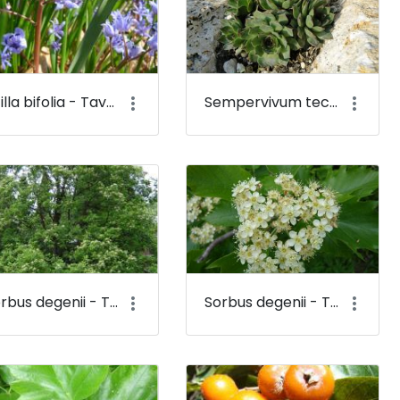
Scilla bifolia - Tavaszi csillagvirág - Budai Arborétum
Sempervivum tectorum - Házi v. fali kövirózsa - Budai Arborétum
Sorbus degenii - Termetes berkenye - Budai Arborétum
Sorbus degenii - Termetes berkenye (virága) - Budai Arborétum