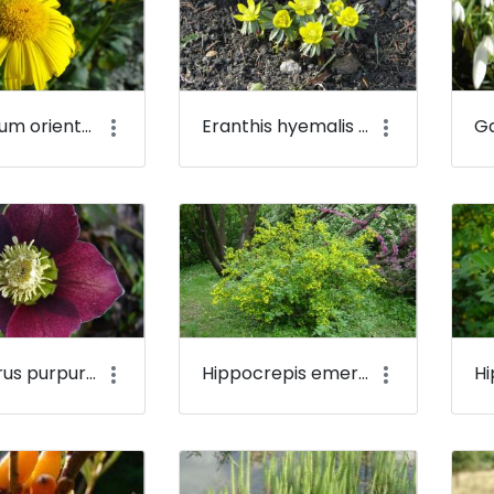
Doronicum orientale - Mecseki zergevirág - Budai Arborétum
Eranthis hyemalis - Téltemető - Budai Arborétum
Helleborus purpurascens - Pirosló hunyor - Budai Arborétum
Hippocrepis emerus - Bokros koronafürt, zöldvesszős tisztescserje - Budai Arborétum