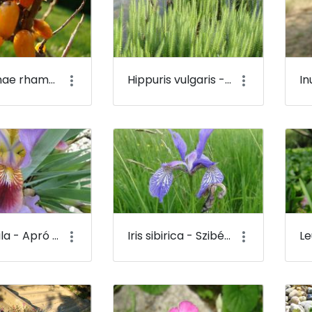
Hippophae rhamnoides - Közönséges homoktövis (termése) - Budai Arborétum
Hippuris vulgaris - Közönséges vízi-lófark - Budai Arborétum
Iris pumila - Apró nőszirom - Budai Arborétum
Iris sibirica - Szibériai nőszirom - Budai Arborétum