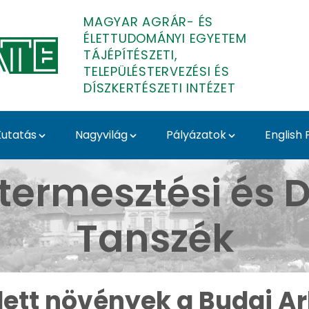
MAGYAR AGRÁR- ÉS
ÉLETTUDOMÁNYI EGYETEM
TÁJÉPÍTÉSZETI,
TELEPÜLÉSTERVEZÉSI ÉS
DÍSZKERTÉSZETI INTÉZET
utatás
Nagyvilág
Pályázatok
English
ai Arborétumban - Buda
termesztési és D
Tanszék
ett növények a Budai 