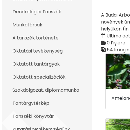
Înapoi
Dendrológiai Tanszék
A Budai Arbo
növények ún.
Munkatársak
helyükön (in
Ultima actu
A tanszék története
0 Fişiere
54 Imagin
Oktatási tevékenység
Galerie med
Oktatott tantárgyak
Oktatott specializációk
Szakdolgozat, diplomamunka
Tantárgytérkép
Tanszéki könyvtár
Kutatási tevékenységünk