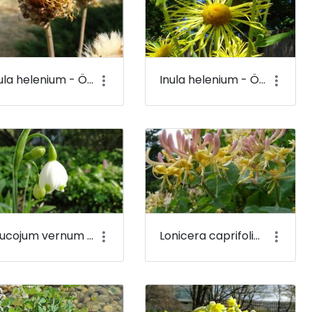
Inula helenium - Örménygyökér - Budai Arborétum
Inula helenium - Örménygyökér (virága) - Budai Arborétum
Leucojum vernum - Tavaszi tőzike - Budai Arborétum
Lonicera caprifolium - Jerikói lonc - Budai Arborétum