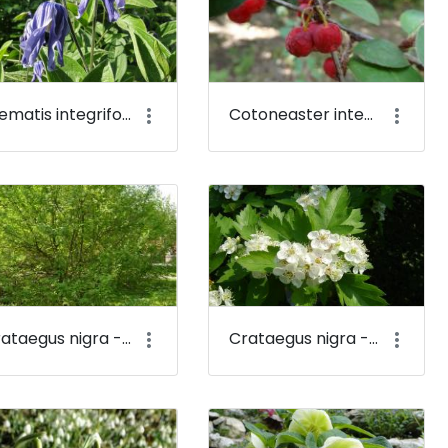
Clematis integrifolia - Réti iszalag - Budai Arborétum
Cotoneaster integerrimus - Szirti madárbirs - Budai Arborétum
Crataegus nigra - Fekete galagonya - Budai Arborétum
Crataegus nigra - Fekete galagonya (virága) - Budai Arborétum