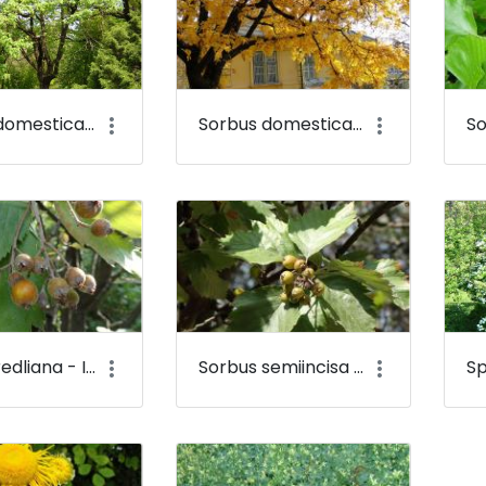
Sorbus domestica - Házi berkenye - Budai Arborétum
Sorbus domestica - Házi berkenye (őszi lombszín) - Budai Arborétum
Sorbus redliana - Inotai berkenye, Rédl-berkenye - Budai Arborétum
Sorbus semiincisa - Budai berkenye - Budai Arborétum