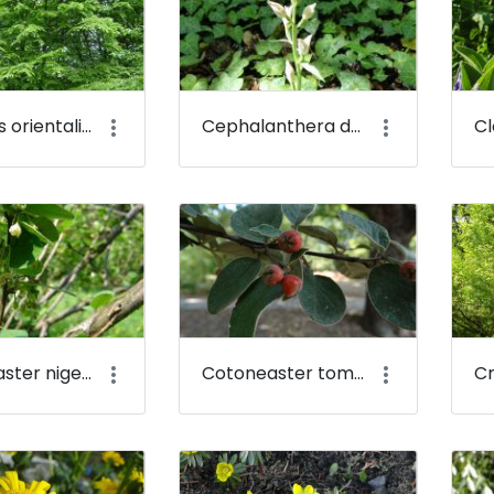
Carpinus orientalis - Keleti gyertyán - Budai Arborétum
Cephalanthera damasonium - Fehér madársisak - Budai Arborétum
Cotoneaster niger - Fekete madárbirs - Budai Arborétum
Cotoneaster tomentosus - Molyhos madárbirs - Budai Arborétum