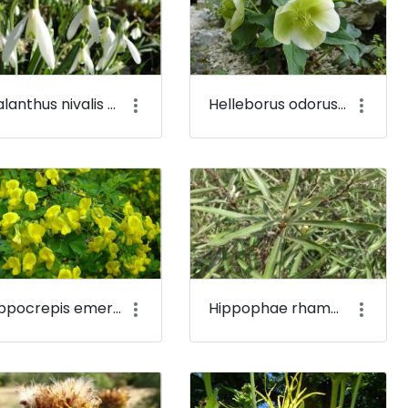
Galanthus nivalis - Kikeleti hóvirág - Budai Arborétum
Helleborus odorus - Illatos hunyor - Budai Arborétum
Hippocrepis emerus - Bokros koronafürt, zöldvesszős tisztescserje (virága) - Budai Arborétum
Hippophae rhamnoides - Közönséges homoktövis - Budai Arborétum