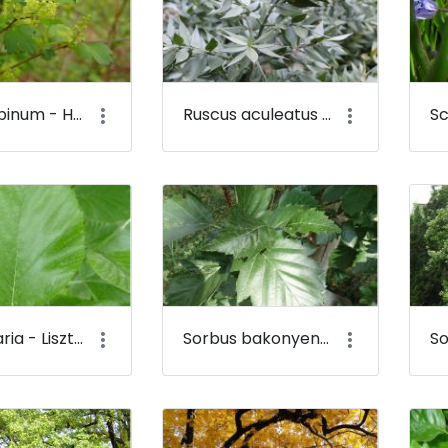
Ribes alpinum - Havasi ribiszke (virága) - Budai Arborétum
Ruscus aculeatus - Szúrós csodabogyó - Budai Arborétum
Sorbus aria - Lisztes berkenye - Budai Arborétum
Sorbus bakonyensis - Bakonyi berkenye - Budai Arborétum