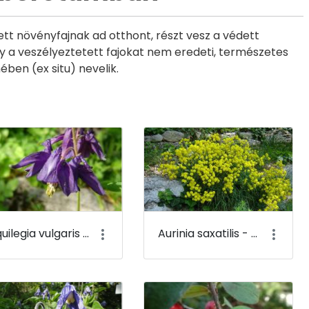
t növényfajnak ad otthont, részt vesz a védett
ogy a veszélyeztetett fajokat nem eredeti, természetes
ben (ex situ) nevelik.
Aquilegia vulgaris - Közönséges harangláb - Budai Arborétum
Aurinia saxatilis - Sziklai ternye - Budai Arborétum