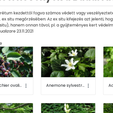
rétum kezdettől fogva számos védett vagy veszélyeztetet
 ex situ megőrzésében: Az ex situ kifejezés azt jelenti, h
 situ), hanem onnan távol, pl. a gyűjteményes kert védelmé
alizare 23.11.2021
e
ia
Amelanchier ovalis - Fanyarka - Budai Arborétum
Anemone sylvestris - Erdei szellőrózsa - Budai Arborétum