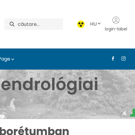
HU
login-label
 Page
i Arborétum - Médiatár
endrológiai
Arborétumban