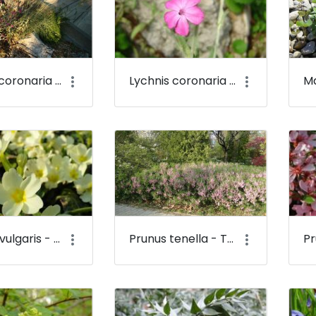
Lychnis coronaria - Bársonyos kakukkszegfű - Budai Arborétum
Lychnis coronaria - Bársonyos kakukkszegfű (virága) - Budai Arborétum
Primula vulgaris - Szártalan kankalin - Budai Arborétum
Prunus tenella - Törpe mandula - Budai Arborétum