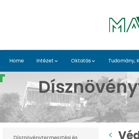
Skip to Main Content
Home
Intézet
Oktatás
Tudomány, K
Védett növények a Bud
Dísznövény
Véd
Dísznövénytermesztési és