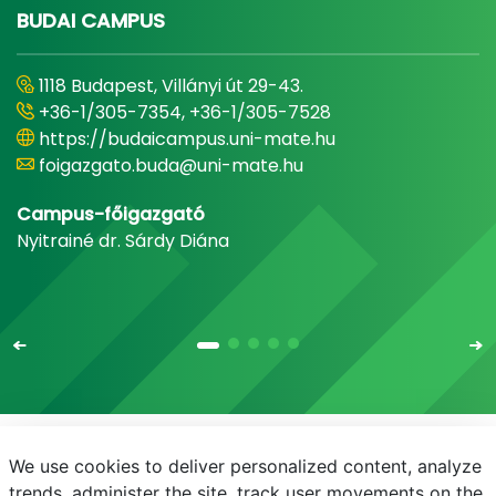
BUDAI CAMPUS
1118 Budapest, Villányi út 29-43.
+36-1/305-7354, +36-1/305-7528
https://budaicampus.uni-mate.hu
foigazgato.buda@uni-mate.hu
Campus-főigazgató
Nyitrainé dr. Sárdy Diána
We use cookies to deliver personalized content, analyze
E-mail
Telefonkönyv
NEPTUN
E-learning
trends, administer the site, track user movements on the