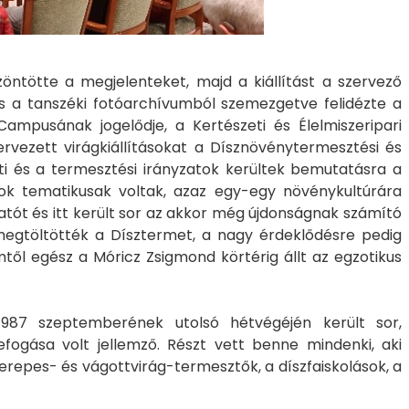
öntötte a megjelenteket, majd a kiállítást a szervező
 a tanszéki fotóarchívumból szemezgetve felidézte a
Campusának jogelődje, a Kertészeti és Élelmiszeripari
ezett virágkiállításokat a Dísznövénytermesztési és
ti és a termesztési irányzatok kerültek bemutatásra a
sok tematikusak voltak, azaz egy-egy növénykultúrára
atót és itt került sor az akkor még újdonságnak számító
 megtöltötték a Dísztermet, a nagy érdeklődésre pedig
től egész a Móricz Zsigmond körtérig állt az egzotikus
1987 szeptemberének utolsó hétvégéjén került sor,
ogása volt jellemző. Részt vett benne mindenki, aki
epes- és vágottvirág-termesztők, a díszfaiskolások, a