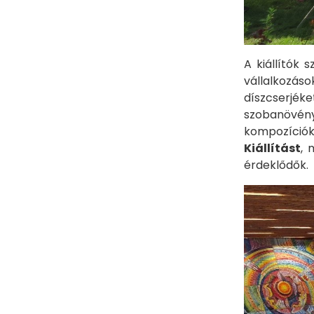
​​​​​A kiáll
vállalkozás
díszcserjé
szobanövény
kompozíciók,
Kiállítást
, 
érdeklődők.