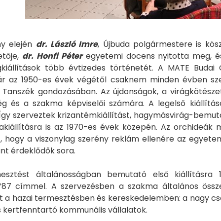
y elején
dr. László Imre
, Újbuda polgármestere is kösz
etője,
dr. Honfi Péter
egyetemi docens nyitotta meg, és
ágkiállítások több évtizedes történetét. A MATE Budai 
 az 1950-es évek végétől csaknem minden évben szerv
i Tanszék gondozásában. Az újdonságok, a virágkötésze
g és a szakma képviselői számára. A legelső kiállítá
 Így szerveztek krizantémkiállítást, hagymásvirág-bemut
eakiállításra is az 1970-es évek közepén. Az orchideák
t, hogy a viszonylag szerény reklám ellenére az egyetem
nt érdeklődők sora.
esztést általánosságban bemutató első kiállításra 
’87 címmel. A szervezésben a szakma általános összef
 a hazai termesztésben és kereskedelemben: a nagy cser
 kertfenntartó kommunális vállalatok.