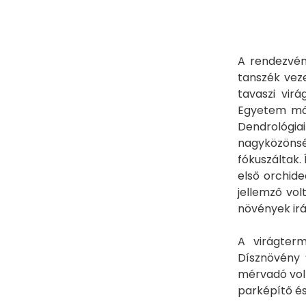
A rendezvén
tanszék vez
tavaszi vir
Egyetem már
Dendrológia
nagyközönsé
fókuszáltak.
első orchid
jellemző vol
növények irá
A virágterm
Dísznövény 
mérvadó volt
parképítő és