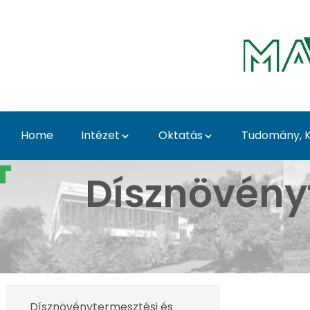
Skip to Main Content
Home
Intézet
Oktatás
Tudomány, K
Tavaszi Dísznövény Kiá
Dísznövény
Dísznövénytermesztési és