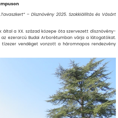
Campuson
„Tavaszkert” – Dísznövény 2025. Szakkiállítás és Vásárt
k által a XX. század közepe óta szervezett dísznövény-
n, az ezerarcú Budai Arborétumban várja a látogatókat.
t tízezer vendéget vonzott a háromnapos rendezvény