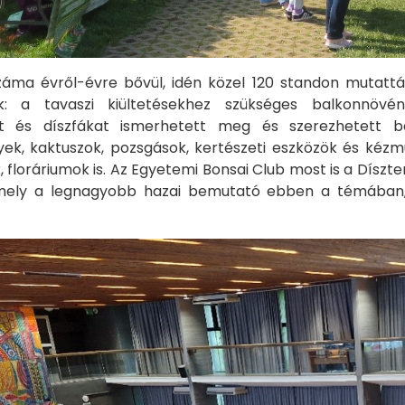
ítók száma évről-évre bővül, idén közel 120 standon muta
ok: a tavaszi kiültetésekhez szükséges balkonnövén
ket és díszfákat ismerhetett meg és szerezhetett 
ek, kaktuszok, pozsgások, kertészeti eszközök és kézmű
 floráriumok is. Az Egyetemi Bonsai Club most is a Dís
mely a legnagyobb hazai bemutató ebben a témában