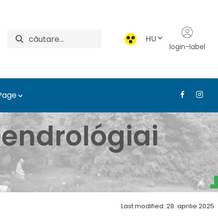
HU
login-label
 Page
dísznövény-kiállítás a
endrológiai
Last modified: 28. aprilie 2025