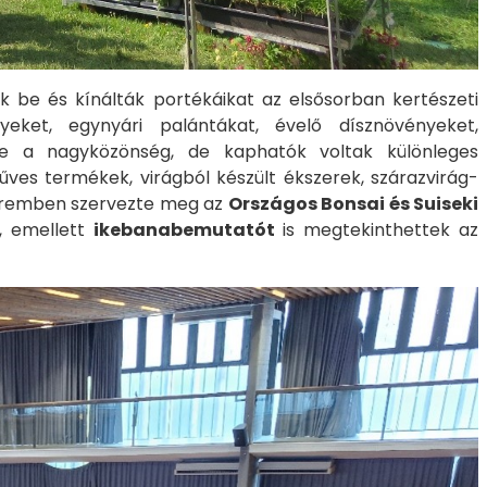
tták be és kínálták portékáikat az elsősorban kertészeti
yeket, egynyári palántákat, évelő dísznövényeket,
be a nagyközönség, de kaphatók voltak különleges
ves termékek, virágból készült ékszerek, szárazvirág-
zteremben szervezte meg az
Országos Bonsai és Suiseki
, emellett
ikebanabemutatót
is megtekinthettek az