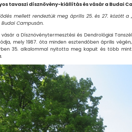
s tavaszi dísznövény-kiállítás és vásár a Budai 
lődés mellett rendeztük meg április 25. és 27. között a 
 Budai Campusán.
és vásár a Dísznövénytermesztési és Dendrológiai Tanszé
utódja, mely 1987. óta minden esztendőben április végé
ben 35. alkalommal nyitotta meg kapuit és több min
.