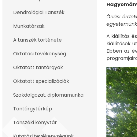
Hagyományo
Dendrológiai Tanszék
Óriási érdek
egyetemünk
Munkatársak
A kiállítás 
A tanszék története
kiállítások 
Ebben az év
Oktatási tevékenység
programjaira
Oktatott tantárgyak
Oktatott specializációk
Szakdolgozat, diplomamunka
Tantárgytérkép
Tanszéki könyvtár
Kutatási tevékenységünk