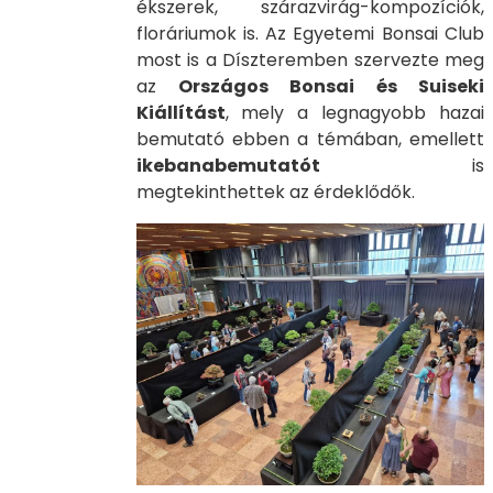
ékszerek, szárazvirág-kompozíciók,
floráriumok is. Az Egyetemi Bonsai Club
most is a Díszteremben szervezte meg
az
Országos Bonsai és Suiseki
Kiállítást
, mely a legnagyobb hazai
bemutató ebben a témában, emellett
ikebanabemutatót
is
megtekinthettek az érdeklődők.