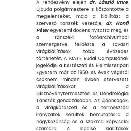
A rendezvény elején
dr. László Imre
,
Újbuda polgármestere is köszöntötte a
megjelenteket, majd a kiállítást a
szervező tanszék vezetője,
dr. Honfi
Péter
egyetemi docens nyitotta meg, és
a tanszéki fotóarchívumból
szemezgetve felidézte a tavaszi
virágkiállítások több évtizedes
történetét. A MATE Budai Campusának
jogelődje, a Kertészeti és Élelmiszeripari
Egyetem már az 1950-es évek végétől
csaknem minden évben szervezett
virágkiállításokat a
Dísznövénytermesztési és Dendrológiai
Tanszék gondozásában. Az újdonságok,
a virágkötészeti és a termesztési
irányzatok kerültek bemutatásra a
nagyközönség és a szakma képviselői
számára. A legelső kiállítások