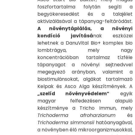
foszfortartalma folytán segíti a
begyökeresedést és a talajélet
aktivizálásával a tápanyag-feltáródást.
A növénytáplálás, a növényi
kondíció javításá
nak eszközei
lehetnek a DanuVital Bio+ komplex bio
lombtrágya, mely nagy
koncentrációban tartalmaz tízféle
tápanyagot a növényi sejtnedvvel
megegyező arányban, valamint a
biostimulánsokat, algákat tartalmazó
Kelpak és Asco Alga készítmények. A
„szelíd növényvédelem”
egyik
magyar felfedezésen alapuló
készítménye a Tricho Immun, mely
Trichoderma afroharzianum
és
Trichoderma simmonsii
hatóanyagával,
a növényben élő mikroorganizmusokkal,