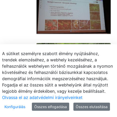
A sütiket személyre szabott élmény nyújtásához,
trendek elemzéséhez, a webhely kezeléséhez, a
felhasználók webhelyen történő mozgásának a nyomon
követéséhez és felhasználói bázisunkkal kapcsolatos
demográfiai információk megszerzéséhez használjuk.
Fogadja el az összes sütit a webhelyünk által nyújtott
legjobb élmény érdekében, vagy kezelje beállításait.
Olvassa el az adatvédelmi irányelveinket
Konfigurálás
Összes elfogadása
Összes elutasítása