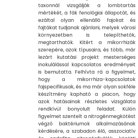
taxonnál vizsgálják a lombtartás
mértékét, a fák fenológiai állapotát, és
ezáltal olyan ellenálló fajokat és
fajtákat tudjanak ajánlani, melyek városi
környezetben is telepíthetők,
megtarthatók. Kitért a mikorrhizák
szerepére, azok típusaira, és több, már
lezárt kutatási projekt mesterséges
inokulálással kapcsolatos eredményeit
is bemutatta. Felhívta rá a figyelmet,
hogy a mikorrhiza-kapcsolatok
fajspecifikusak, és ma már olyan sokféle
készítmény kapható a piacon, hogy
azok hatásainak részletes vizsgálata
rendkívül bonyolult feladat. Külön
figyelmet szentelt a nitrogénmegkötést
végző baktériumok alkalmazásának
kérdésére, a szabadon élő, asszociatív