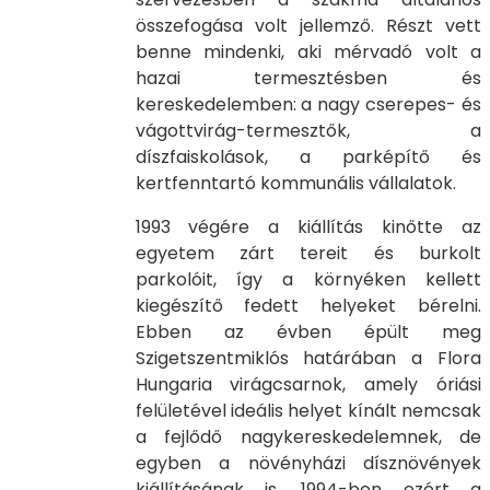
összefogása volt jellemző. Részt vett
benne mindenki, aki mérvadó volt a
hazai termesztésben és
kereskedelemben: a nagy cserepes- és
vágottvirág-termesztők, a
díszfaiskolások, a parképítő és
kertfenntartó kommunális vállalatok.
1993 végére a kiállítás kinőtte az
egyetem zárt tereit és burkolt
parkolóit, így a környéken kellett
kiegészítő fedett helyeket bérelni.
Ebben az évben épült meg
Szigetszentmiklós határában a Flora
Hungaria virágcsarnok, amely óriási
felületével ideális helyet kínált nemcsak
a fejlődő nagykereskedelemnek, de
egyben a növényházi dísznövények
kiállításának is. 1994-ben ezért a