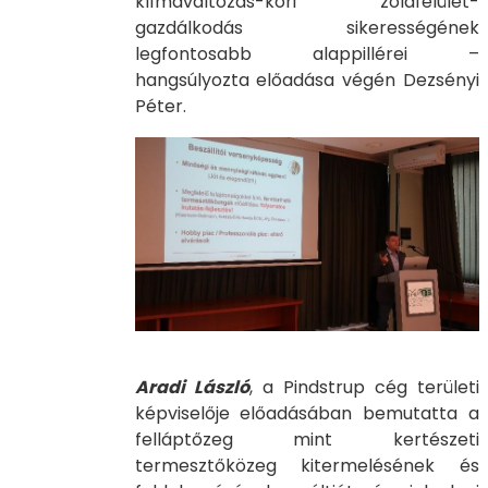
klímaváltozás-kori zöldfelület-
gazdálkodás sikerességének
legfontosabb alappillérei –
hangsúlyozta előadása végén Dezsényi
Péter.
Aradi László
, a Pindstrup cég területi
képviselője előadásában bemutatta a
felláptőzeg mint kertészeti
termesztőközeg kitermelésének és