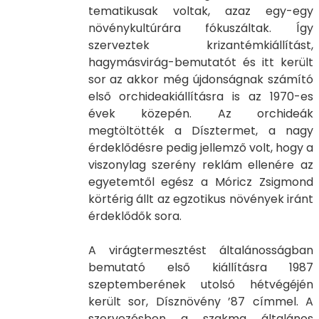
tematikusak voltak, azaz egy-egy
növénykultúrára fókuszáltak. Így
szerveztek krizantémkiállítást,
hagymásvirág-bemutatót és itt került
sor az akkor még újdonságnak számító
első orchideakiállításra is az 1970-es
évek közepén. Az orchideák
megtöltötték a Dísztermet, a nagy
érdeklődésre pedig jellemző volt, hogy a
viszonylag szerény reklám ellenére az
egyetemtől egész a Móricz Zsigmond
körtérig állt az egzotikus növények iránt
érdeklődők sora.
A virágtermesztést általánosságban
bemutató első kiállításra 1987
szeptemberének utolsó hétvégéjén
került sor, Dísznövény ’87 címmel. A
szervezésben a szakma általános