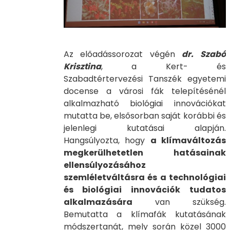
Az előadássorozat végén
dr. Szabó
Krisztina
, a Kert- és
Szabadtértervezési Tanszék egyetemi
docense a városi fák telepítésénél
alkalmazható biológiai innovációkat
mutatta be, elsősorban saját korábbi és
jelenlegi kutatásai alapján.
Hangsúlyozta, hogy
a klímaváltozás
megkerülhetetlen hatásainak
ellensúlyozásához
szemléletváltásra és a technológiai
és biológiai innovációk tudatos
alkalmazására
van szükség.
Bemutatta a klímafák kutatásának
módszertanát, mely során közel 3000