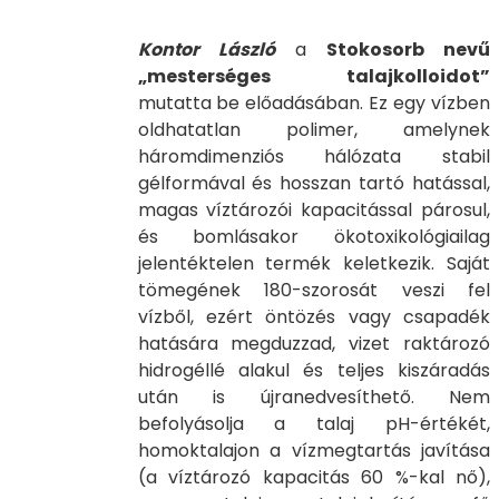
Kontor László
a
Stokosorb nevű
„mesterséges talajkolloidot”
mutatta be előadásában. Ez egy vízben
oldhatatlan polimer, amelynek
háromdimenziós hálózata stabil
gélformával és hosszan tartó hatással,
magas víztározói kapacitással párosul,
és bomlásakor ökotoxikológiailag
jelentéktelen termék keletkezik. Saját
tömegének 180-szorosát veszi fel
vízből, ezért öntözés vagy csapadék
hatására megduzzad, vizet raktározó
hidrogéllé alakul és teljes kiszáradás
után is újranedvesíthető. Nem
befolyásolja a talaj pH-értékét,
homoktalajon a vízmegtartás javítása
(a víztározó kapacitás 60 %-kal nő),