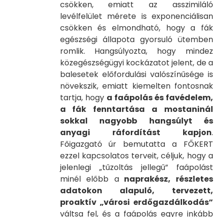
csökken, emiatt az asszimiláló
levélfelület mérete is exponenciálisan
csökken és elmondható, hogy a fák
egészségi állapota gyorsuló ütemben
romlik. Hangsúlyozta, hogy mindez
közegészségügyi kockázatot jelent, de a
balesetek előfordulási valószínűsége is
növekszik, emiatt kiemelten fontosnak
tartja, hogy
a faápolás és favédelem,
a fák fenntartása a mostaninál
sokkal nagyobb hangsúlyt és
anyagi ráfordítást kapjon
.
Főigazgató úr bemutatta a FŐKERT
ezzel kapcsolatos terveit, céljuk, hogy a
jelenlegi „tűzoltás jellegű” faápolást
minél előbb a
naprakész, részletes
adatokon alapuló, tervezett,
proaktív „városi erdőgazdálkodás”
váltsa fel, és a faápolás egyre inkább