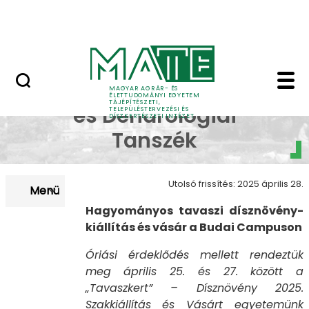
Pályázatok
Ugrás a fő tartalomhoz
English Page
Tavaszi Dísznövény Kiá
Dísznövénytermesztési
MAGYAR AGRÁR- ÉS
ÉLETTUDOMÁNYI EGYETEM
TÁJÉPÍTÉSZETI,
és Dendrológiai
TELEPÜLÉSTERVEZÉSI ÉS
DÍSZKERTÉSZETI INTÉZET
Tanszék
Utolsó frissítés: 2025 április 28.
Menü
Hagyományos tavaszi dísznövény-
kiállítás és vásár a Budai Campuson
Óriási érdeklődés mellett rendeztük
meg április 25. és 27. között a
„Tavaszkert” – Dísznövény 2025.
Szakkiállítás és Vásárt egyetemünk