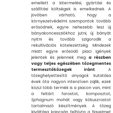
emellett a kitermelési, gyártási és
szállítási költségek is emelkednek. A
jövőben várható, hogy a
környezetvédelmi szempontok tovább
erősödnek, egyre nehezebb lesz új
bányakoncessziókhoz jutni, új bányát
nyitni és tovább szigorodik a
rekultivációs kötelezettség. Mindezek
miatt egyre erősödő piaci igények
jelentek és jelennek meg
a részben
vagy teljes egészében tőzegmentes
termesztőközegek iránt
. A
tőzeghelyettesítő anyagok kutatása
évek óta nagyon intenzíven zajlik, ezek
közül több termék is a piacon van, mint
a feltárt farostot, komposztot,
Sphagnum
mohát vagy kókuszrostot
tartalmazó készítmények. A tőzeg
kiváltása kapcsán felhívta a figyelmet