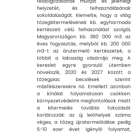
feldolgozásának múltját és jelenlegi
helyzetét, és felhasználásának
sokoldalúságát. Kiemelte, hogy a világ
tőzegkitermelésének kb. egyharmada
kertészeti célú felhasználást szolgál,
Magyarországon kb. 380 000 m3 az
éves fogyasztás, melyből kb. 200 000
m3-t az árutermelő kertészetek, a
többit a lakosság vásárolja meg. A
kereslet egyre gyorsuló ütemben
növekszik, 2020 és 2027 között a
tőzegpiac becslések szerint
másfélszeresére nő. Emellett azonban
a kínálat folyamatosan csökken:
környezetvédelmi megfontolások miatt
a kitermelés további fokozását
korlátozzák: az új lelőhelyek száma
véges, a tőzeg újratermelődése pedig
5-10 ezer évet igénylő folyamat,