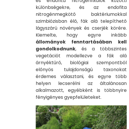
és endofita nitrogénfixálók közötti
különbségekre, és az endofita
nitrogénmegkötő baktériumokkal
szimbiózisban élő, fák alá telepíthető
lágyszárú növények és cserjék körére.
Kiemelte, hogy egyre inkább
állományok fenntartásában kell
gondolkodnunk
, és a többszintes
vegetációt modellezve a fák alá
árnyéktűrő, biológiai szempontból
előnyös tulajdonságú taxonokat
érdemes választani, és egyre több
helyen lecserélni az általánosan
alkalmazott, egyébként is többnyire
fényigényes gyepfelületeket.