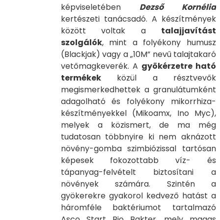
képviseletében
Dezső Kornélia
kertészeti tanácsadó. A készítmények
között voltak a
talajjavítást
szolgálók
, mint a folyékony humusz
(Blackjak) vagy a „10M” nevű talajtakaró
vetőmagkeverék. A
gyökérzetre ható
termékek
közül a résztvevők
megismerkedhettek a granulátumként
adagolható és folyékony mikorrhiza-
készítményekkel (Mikoamx, Ino Myc),
melyek a közismert, de ma még
tudatosan többnyire ki nem aknázott
növény-gomba szimbiózissal tartósan
képesek fokozottabb víz- és
tápanyag-felvételt biztosítani a
növények számára. Szintén a
gyökerekre gyakorol kedvező hatást a
háromféle baktériumot tartalmazó
Asco Start Bio Bakter, mely magas