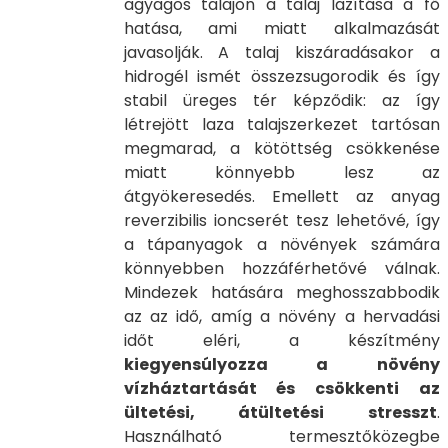
agyagos talajon a talaj lazítása a fő
hatása, ami miatt alkalmazását
javasolják. A talaj kiszáradásakor a
hidrogél ismét összezsugorodik és így
stabil üreges tér képződik: az így
létrejött laza talajszerkezet tartósan
megmarad, a kötöttség csökkenése
miatt könnyebb lesz az
átgyökeresedés. Emellett az anyag
reverzibilis ioncserét tesz lehetővé, így
a tápanyagok a növények számára
könnyebben hozzáférhetővé válnak.
Mindezek hatására meghosszabbodik
az az idő, amíg a növény a hervadási
időt eléri, a készítmény
kiegyensúlyozza a növény
vízháztartását és csökkenti az
ültetési, átültetési stresszt
.
Használható termesztőközegbe