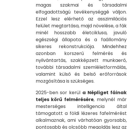
magas szakmai és társadalmi
elfogadottságú tevékenységgé váljon.
Ezzel lesz elérhető az asszimilációs
felület megtartása, majd növelése, a fák
minél hosszabb életciklusa, javuló
egészségi állapota és a faállomány
sikeres rekonstrukciója. Mindehhez
azonban korszerű felmérés és
nyilvántartás, szakképzett munkaerő,
további társadalmi szemléletformálás,
valamint külső és belső erőforrások
mozgósítása is szükséges.
2025-ben sor kerül
a Népliget fáinak
teljes körű felmérésére
, melynél már
mesterséges intelligencia által
támogatott a földi lézeres fafelmérést
alkalmaznak, ami várhatóan gyorsabb,
pontosabb és olcsóbb megoldás lesz az