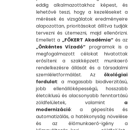
eddig alkalmazottakhoz képest, és
lehetővé teszi, hogy a kezeléseket a
mérések és vizsgálatok eredményeire
alapozottan, prioritásokat állítva tudják
tervezni és ütemezni, majd ellenőrizni.
Emellett a
„FŐKERT Akadémia”
és az
„Önkéntes Vízadó”
programok is a
megfogalmazott célokat hivatottak
erősíteni: a szakképzett munkaerő
rendelkezésre állását és a társadalmi
szemléletformálást. Az
ökológiai
fordulat
: a magasabb biodiverzitású,
jobb ellenállóképességű, hosszabb
életciklusú és alacsonyabb fenntartású
zöldfelületek, valamint
a
modernizáció
: a gépesítés és
automatizálás, a hatékonyság növelése
és az élőmunkaerő-igény a