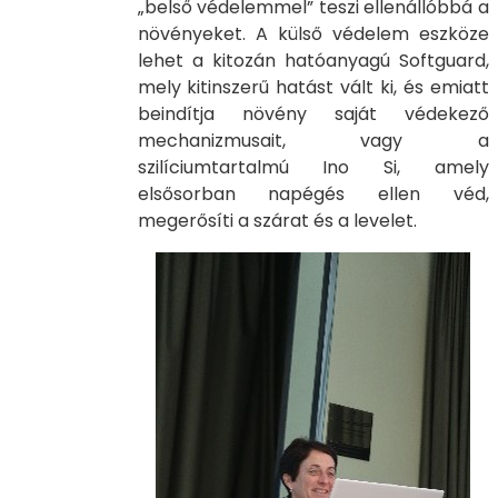
„belső védelemmel” teszi ellenállóbbá a
növényeket. A külső védelem eszköze
lehet a kitozán hatóanyagú Softguard,
mely kitinszerű hatást vált ki, és emiatt
beindítja növény saját védekező
mechanizmusait, vagy a
szilíciumtartalmú Ino Si, amely
elsősorban napégés ellen véd,
megerősíti a szárat és a levelet.