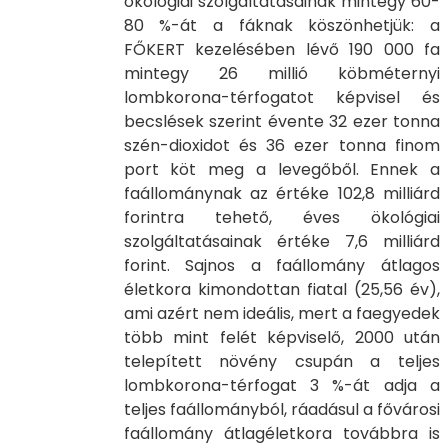
ökológiai szolgáltatásainak mintegy 60-
80 %-át a fáknak köszönhetjük: a
FŐKERT kezelésében lévő 190 000 fa
mintegy 26 millió köbméternyi
lombkorona-térfogatot képvisel és
becslések szerint évente 32 ezer tonna
szén-dioxidot és 36 ezer tonna finom
port köt meg a levegőből. Ennek a
faállománynak az értéke 102,8 milliárd
forintra tehető, éves ökológiai
szolgáltatásainak értéke 7,6 milliárd
forint. Sajnos a faállomány átlagos
életkora kimondottan fiatal (25,56 év),
ami azért nem ideális, mert a faegyedek
több mint felét képviselő, 2000 után
telepített növény csupán a teljes
lombkorona-térfogat 3 %-át adja a
teljes faállományból, ráadásul a fővárosi
faállomány átlagéletkora továbbra is