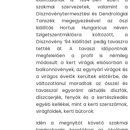
szakmai szervezetek, valamint a
Dísznövénytermesztési és Dendrológiai
Tanszék megegyezésével az őszi
kiállítás Hortus Hungaricus néven
Szigetszentmiklósra költözött, a
Dísznövény ’94 kiállítást pedig tavaszra
tették át. A tavaszi időpontnak
megfelelően a profil is némileg
módosult: a kert virágai, elsősorban a
balkonnövények, az egynyári virágok és
a virágos évelők kerültek előtérbe, de
változatlanul maradtak az ősszel és
tavasszal egyaránt aktuális díszfák,
díszcserjék, fenyők és a kertészkedés
egyéb kellékei, mint a kerti szerszámok,
virágföldek, kerti bútorok.
Idén a megnyitót követő szakmai
tanácskozás keretében az ökológiai