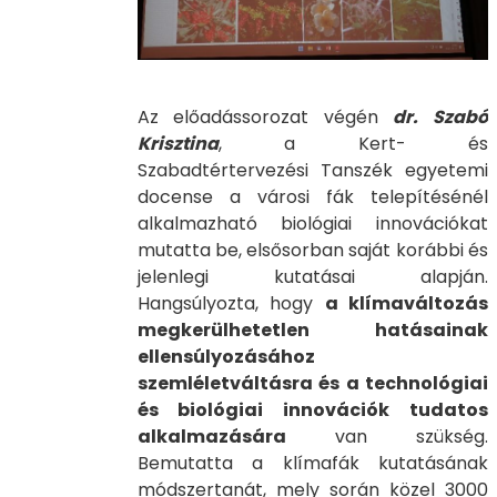
Az előadássorozat végén
dr. Szabó
Krisztina
, a Kert- és
Szabadtértervezési Tanszék egyetemi
docense a városi fák telepítésénél
alkalmazható biológiai innovációkat
mutatta be, elsősorban saját korábbi és
jelenlegi kutatásai alapján.
Hangsúlyozta, hogy
a klímaváltozás
megkerülhetetlen hatásainak
ellensúlyozásához
szemléletváltásra és a technológiai
és biológiai innovációk tudatos
alkalmazására
van szükség.
Bemutatta a klímafák kutatásának
módszertanát, mely során közel 3000