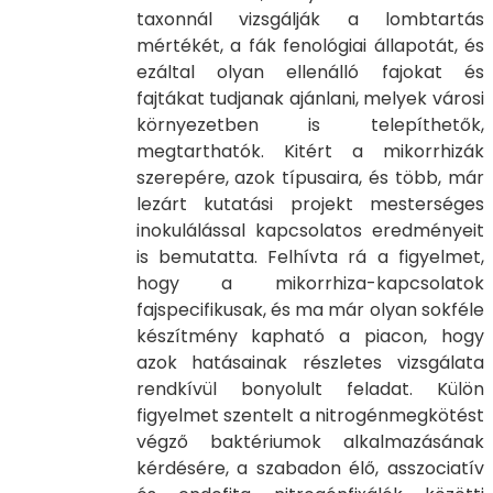
taxonnál vizsgálják a lombtartás
mértékét, a fák fenológiai állapotát, és
ezáltal olyan ellenálló fajokat és
fajtákat tudjanak ajánlani, melyek városi
környezetben is telepíthetők,
megtarthatók. Kitért a mikorrhizák
szerepére, azok típusaira, és több, már
lezárt kutatási projekt mesterséges
inokulálással kapcsolatos eredményeit
is bemutatta. Felhívta rá a figyelmet,
hogy a mikorrhiza-kapcsolatok
fajspecifikusak, és ma már olyan sokféle
készítmény kapható a piacon, hogy
azok hatásainak részletes vizsgálata
rendkívül bonyolult feladat. Külön
figyelmet szentelt a nitrogénmegkötést
végző baktériumok alkalmazásának
kérdésére, a szabadon élő, asszociatív