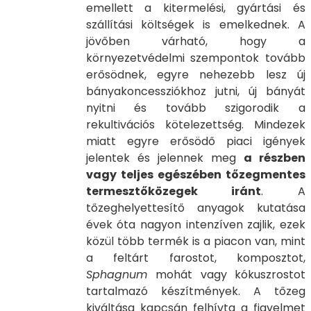
emellett a kitermelési, gyártási és
szállítási költségek is emelkednek. A
jövőben várható, hogy a
környezetvédelmi szempontok tovább
erősödnek, egyre nehezebb lesz új
bányakoncessziókhoz jutni, új bányát
nyitni és tovább szigorodik a
rekultivációs kötelezettség. Mindezek
miatt egyre erősödő piaci igények
jelentek és jelennek meg
a részben
vagy teljes egészében tőzegmentes
termesztőközegek iránt
. A
tőzeghelyettesítő anyagok kutatása
évek óta nagyon intenzíven zajlik, ezek
közül több termék is a piacon van, mint
a feltárt farostot, komposztot,
Sphagnum
mohát vagy kókuszrostot
tartalmazó készítmények. A tőzeg
kiváltása kapcsán felhívta a figyelmet