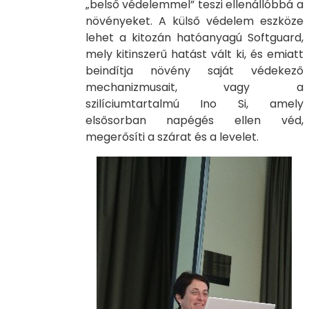
„belső védelemmel” teszi ellenállóbbá a
növényeket. A külső védelem eszköze
lehet a kitozán hatóanyagú Softguard,
mely kitinszerű hatást vált ki, és emiatt
beindítja növény saját védekező
mechanizmusait, vagy a
szilíciumtartalmú Ino Si, amely
elsősorban napégés ellen véd,
megerősíti a szárat és a levelet.