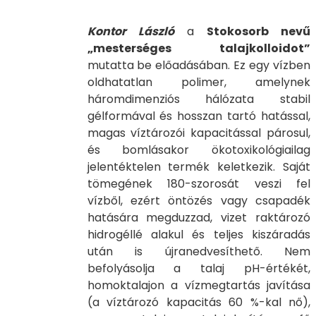
Kontor László
a
Stokosorb nevű
„mesterséges talajkolloidot”
mutatta be előadásában. Ez egy vízben
oldhatatlan polimer, amelynek
háromdimenziós hálózata stabil
gélformával és hosszan tartó hatással,
magas víztározói kapacitással párosul,
és bomlásakor ökotoxikológiailag
jelentéktelen termék keletkezik. Saját
tömegének 180-szorosát veszi fel
vízből, ezért öntözés vagy csapadék
hatására megduzzad, vizet raktározó
hidrogéllé alakul és teljes kiszáradás
után is újranedvesíthető. Nem
befolyásolja a talaj pH-értékét,
homoktalajon a vízmegtartás javítása
(a víztározó kapacitás 60 %-kal nő),