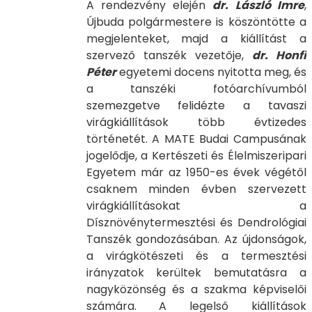
A rendezvény elején
dr. László Imre
,
Újbuda polgármestere is köszöntötte a
megjelenteket, majd a kiállítást a
szervező tanszék vezetője,
dr. Honfi
Péter
egyetemi docens nyitotta meg, és
a tanszéki fotóarchívumból
szemezgetve felidézte a tavaszi
virágkiállítások több évtizedes
történetét. A MATE Budai Campusának
jogelődje, a Kertészeti és Élelmiszeripari
Egyetem már az 1950-es évek végétől
csaknem minden évben szervezett
virágkiállításokat a
Dísznövénytermesztési és Dendrológiai
Tanszék gondozásában. Az újdonságok,
a virágkötészeti és a termesztési
irányzatok kerültek bemutatásra a
nagyközönség és a szakma képviselői
számára. A legelső kiállítások