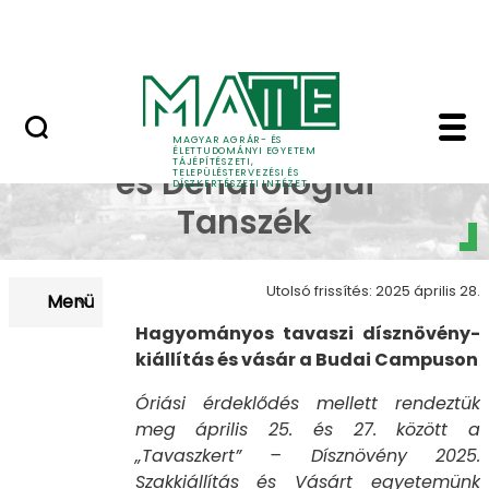
Pályázatok
Ugrás a fő tartalomhoz
English Page
Tavaszi Dísznövény Kiá
Dísznövénytermesztési
MAGYAR AGRÁR- ÉS
ÉLETTUDOMÁNYI EGYETEM
TÁJÉPÍTÉSZETI,
és Dendrológiai
TELEPÜLÉSTERVEZÉSI ÉS
DÍSZKERTÉSZETI INTÉZET
Tanszék
Utolsó frissítés: 2025 április 28.
Menü
Hagyományos tavaszi dísznövény-
kiállítás és vásár a Budai Campuson
Óriási érdeklődés mellett rendeztük
meg április 25. és 27. között a
„Tavaszkert” – Dísznövény 2025.
Szakkiállítás és Vásárt egyetemünk