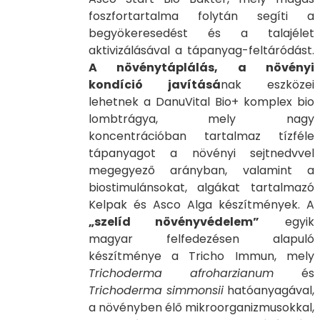
foszfortartalma folytán segíti a
begyökeresedést és a talajélet
aktivizálásával a tápanyag-feltáródást.
A növénytáplálás, a növényi
kondíció javításá
nak eszközei
lehetnek a DanuVital Bio+ komplex bio
lombtrágya, mely nagy
koncentrációban tartalmaz tízféle
tápanyagot a növényi sejtnedvvel
megegyező arányban, valamint a
biostimulánsokat, algákat tartalmazó
Kelpak és Asco Alga készítmények. A
„szelíd növényvédelem”
egyik
magyar felfedezésen alapuló
készítménye a Tricho Immun, mely
Trichoderma afroharzianum
és
Trichoderma simmonsii
hatóanyagával,
a növényben élő mikroorganizmusokkal,