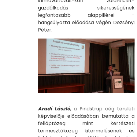
klímaváltozás-kori zöldfelület-
gazdálkodás sikerességének
legfontosabb alappillérei –
hangsúlyozta előadása végén Dezsényi
Péter.
Aradi László
, a Pindstrup cég területi
képviselője előadásában bemutatta a
felláptőzeg mint kertészeti
termesztőközeg kitermelésének és