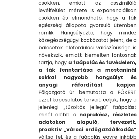
csökken, emiatt az asszimiláló
levélfelület mérete is exponenciálisan
csökken és elmondható, hogy a fák
egészségi állapota gyorsuló ütemben
romlik. Hangsúlyozta, hogy mindez
közegészségügyi kockázatot jelent, de a
balesetek előfordulási valószínűsége is
növekszik, emiatt kiemelten fontosnak
tartja, hogy
a faápolás és favédelem,
a fák fenntartása a mostaninál
sokkal nagyobb hangsúlyt és
anyagi ráfordítást kapjon
.
Főigazgató úr bemutatta a FŐKERT
ezzel kapcsolatos terveit, céljuk, hogy a
jelenlegi „tűzoltás jellegű” faápolást
minél előbb a
naprakész, részletes
adatokon alapuló, tervezett,
proaktív „városi erdőgazdálkodás”
váltsa fel, és a faápolás egyre inkább