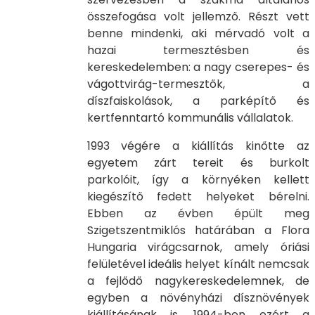
összefogása volt jellemző. Részt vett
benne mindenki, aki mérvadó volt a
hazai termesztésben és
kereskedelemben: a nagy cserepes- és
vágottvirág-termesztők, a
díszfaiskolások, a parképítő és
kertfenntartó kommunális vállalatok.
1993 végére a kiállítás kinőtte az
egyetem zárt tereit és burkolt
parkolóit, így a környéken kellett
kiegészítő fedett helyeket bérelni.
Ebben az évben épült meg
Szigetszentmiklós határában a Flora
Hungaria virágcsarnok, amely óriási
felületével ideális helyet kínált nemcsak
a fejlődő nagykereskedelemnek, de
egyben a növényházi dísznövények
kiállításának is. 1994-ben ezért a