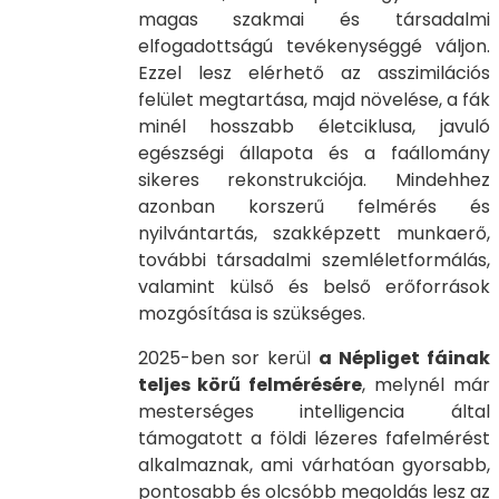
magas szakmai és társadalmi
elfogadottságú tevékenységgé váljon.
Ezzel lesz elérhető az asszimilációs
felület megtartása, majd növelése, a fák
minél hosszabb életciklusa, javuló
egészségi állapota és a faállomány
sikeres rekonstrukciója. Mindehhez
azonban korszerű felmérés és
nyilvántartás, szakképzett munkaerő,
további társadalmi szemléletformálás,
valamint külső és belső erőforrások
mozgósítása is szükséges.
2025-ben sor kerül
a Népliget fáinak
teljes körű felmérésére
, melynél már
mesterséges intelligencia által
támogatott a földi lézeres fafelmérést
alkalmaznak, ami várhatóan gyorsabb,
pontosabb és olcsóbb megoldás lesz az