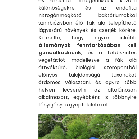
és endofita nitrogénfixálók közötti
különbségekre, és az endofita
nitrogénmegkötő baktériumokkal
szimbiózisban élő, fák alá telepíthető
lágyszárú növények és cserjék körére.
Kiemelte, hogy egyre inkább
állományok fenntartásában kell
gondolkodnunk
, és a többszintes
vegetációt modellezve a fák alá
árnyéktűrő, biológiai szempontból
előnyös tulajdonságú taxonokat
érdemes választani, és egyre több
helyen lecserélni az általánosan
alkalmazott, egyébként is többnyire
fényigényes gyepfelületeket.