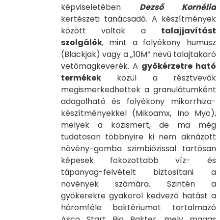
képviseletében
Dezső Kornélia
kertészeti tanácsadó. A készítmények
között voltak a
talajjavítást
szolgálók
, mint a folyékony humusz
(Blackjak) vagy a „10M” nevű talajtakaró
vetőmagkeverék. A
gyökérzetre ható
termékek
közül a résztvevők
megismerkedhettek a granulátumként
adagolható és folyékony mikorrhiza-
készítményekkel (Mikoamx, Ino Myc),
melyek a közismert, de ma még
tudatosan többnyire ki nem aknázott
növény-gomba szimbiózissal tartósan
képesek fokozottabb víz- és
tápanyag-felvételt biztosítani a
növények számára. Szintén a
gyökerekre gyakorol kedvező hatást a
háromféle baktériumot tartalmazó
Asco Start Bio Bakter, mely magas