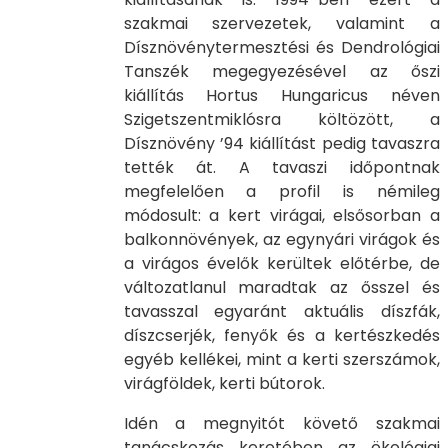
szakmai szervezetek, valamint a
Dísznövénytermesztési és Dendrológiai
Tanszék megegyezésével az őszi
kiállítás Hortus Hungaricus néven
Szigetszentmiklósra költözött, a
Dísznövény ’94 kiállítást pedig tavaszra
tették át. A tavaszi időpontnak
megfelelően a profil is némileg
módosult: a kert virágai, elsősorban a
balkonnövények, az egynyári virágok és
a virágos évelők kerültek előtérbe, de
változatlanul maradtak az ősszel és
tavasszal egyaránt aktuális díszfák,
díszcserjék, fenyők és a kertészkedés
egyéb kellékei, mint a kerti szerszámok,
virágföldek, kerti bútorok.
Idén a megnyitót követő szakmai
tanácskozás keretében az ökológiai