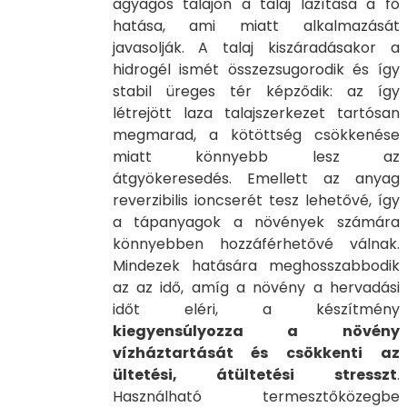
agyagos talajon a talaj lazítása a fő
hatása, ami miatt alkalmazását
javasolják. A talaj kiszáradásakor a
hidrogél ismét összezsugorodik és így
stabil üreges tér képződik: az így
létrejött laza talajszerkezet tartósan
megmarad, a kötöttség csökkenése
miatt könnyebb lesz az
átgyökeresedés. Emellett az anyag
reverzibilis ioncserét tesz lehetővé, így
a tápanyagok a növények számára
könnyebben hozzáférhetővé válnak.
Mindezek hatására meghosszabbodik
az az idő, amíg a növény a hervadási
időt eléri, a készítmény
kiegyensúlyozza a növény
vízháztartását és csökkenti az
ültetési, átültetési stresszt
.
Használható termesztőközegbe