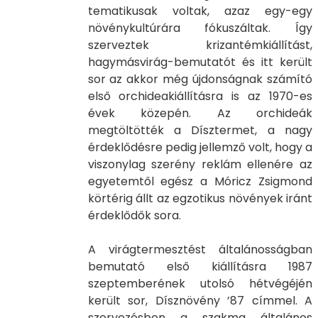
tematikusak voltak, azaz egy-egy
növénykultúrára fókuszáltak. Így
szerveztek krizantémkiállítást,
hagymásvirág-bemutatót és itt került
sor az akkor még újdonságnak számító
első orchideakiállításra is az 1970-es
évek közepén. Az orchideák
megtöltötték a Dísztermet, a nagy
érdeklődésre pedig jellemző volt, hogy a
viszonylag szerény reklám ellenére az
egyetemtől egész a Móricz Zsigmond
körtérig állt az egzotikus növények iránt
érdeklődők sora.
A virágtermesztést általánosságban
bemutató első kiállításra 1987
szeptemberének utolsó hétvégéjén
került sor, Dísznövény ’87 címmel. A
szervezésben a szakma általános