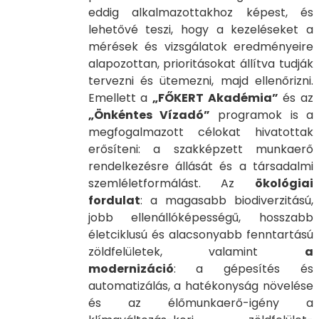
eddig alkalmazottakhoz képest, és
lehetővé teszi, hogy a kezeléseket a
mérések és vizsgálatok eredményeire
alapozottan, prioritásokat állítva tudják
tervezni és ütemezni, majd ellenőrizni.
Emellett a
„FŐKERT Akadémia”
és az
„Önkéntes Vízadó”
programok is a
megfogalmazott célokat hivatottak
erősíteni: a szakképzett munkaerő
rendelkezésre állását és a társadalmi
szemléletformálást. Az
ökológiai
fordulat
: a magasabb biodiverzitású,
jobb ellenállóképességű, hosszabb
életciklusú és alacsonyabb fenntartású
zöldfelületek, valamint
a
modernizáció
: a gépesítés és
automatizálás, a hatékonyság növelése
és az élőmunkaerő-igény a