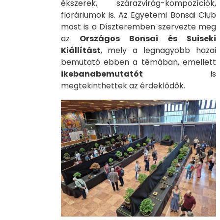
ékszerek, szárazvirág-kompozíciók,
floráriumok is. Az Egyetemi Bonsai Club
most is a Díszteremben szervezte meg
az
Országos Bonsai és Suiseki
Kiállítást
, mely a legnagyobb hazai
bemutató ebben a témában, emellett
ikebanabemutatót
is
megtekinthettek az érdeklődők.