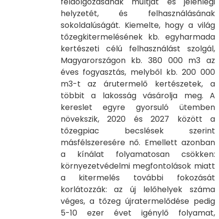
feldolgozásának múltját és jelenlegi
helyzetét, és felhasználásának
sokoldalúságát. Kiemelte, hogy a világ
tőzegkitermelésének kb. egyharmada
kertészeti célú felhasználást szolgál,
Magyarországon kb. 380 000 m3 az
éves fogyasztás, melyből kb. 200 000
m3-t az árutermelő kertészetek, a
többit a lakosság vásárolja meg. A
kereslet egyre gyorsuló ütemben
növekszik, 2020 és 2027 között a
tőzegpiac becslések szerint
másfélszeresére nő. Emellett azonban
a kínálat folyamatosan csökken:
környezetvédelmi megfontolások miatt
a kitermelés további fokozását
korlátozzák: az új lelőhelyek száma
véges, a tőzeg újratermelődése pedig
5-10 ezer évet igénylő folyamat,