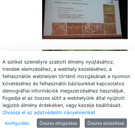
A sütiket személyre szabott élmény nyújtásához,
trendek elemzéséhez, a webhely kezeléséhez, a
felhasználók webhelyen történő mozgásának a nyomon
követéséhez és felhasználói bázisunkkal kapcsolatos
demográfiai információk megszerzéséhez használjuk.
Fogadja el az összes sütit a webhelyünk által nyújtott
legjobb élmény érdekében, vagy kezelje beállításait.
Olvassa el az adatvédelmi irányelveinket
Konfigurálás
Összes elfogadása
Összes elutasítása