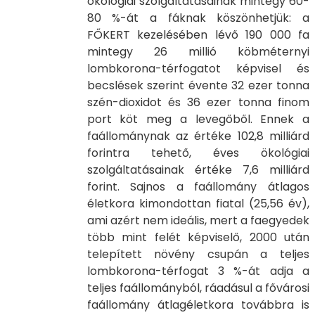
ökológiai szolgáltatásainak mintegy 60-
80 %-át a fáknak köszönhetjük: a
FŐKERT kezelésében lévő 190 000 fa
mintegy 26 millió köbméternyi
lombkorona-térfogatot képvisel és
becslések szerint évente 32 ezer tonna
szén-dioxidot és 36 ezer tonna finom
port köt meg a levegőből. Ennek a
faállománynak az értéke 102,8 milliárd
forintra tehető, éves ökológiai
szolgáltatásainak értéke 7,6 milliárd
forint. Sajnos a faállomány átlagos
életkora kimondottan fiatal (25,56 év),
ami azért nem ideális, mert a faegyedek
több mint felét képviselő, 2000 után
telepített növény csupán a teljes
lombkorona-térfogat 3 %-át adja a
teljes faállományból, ráadásul a fővárosi
faállomány átlagéletkora továbbra is