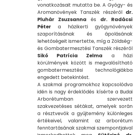
vonatkozásait mutatta be. A Gyógy- és
Aromanövények Tanszék részéről
dr.
Pluhár Zsuzsanna
és
dr. Radácsi
Péter
a házikerti gyógynövények
szaporításának és ápolásának
lehetőségeit ismertette, míg a Zöldség-
és Gombatermesztési Tanszék részéről
Sikó Patrícia Zelma
a házi
körülmények között is megvalósítható
gombatermesztési technológiákba
engedett betekintést.
A szakmai programokhoz kapcsolódva
idén is nagy érdeklődés kísérte a Budai
Arborétumban szervezett
szakvezetéses sétákat, amelyek során
a résztvevők a gyűjtemény különleges
értékeivel, valamint az arborétum
fenntartásának szakmai szempontjaival