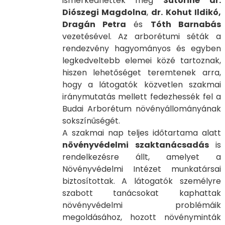
ismerkedhettek meg
Sütöriné dr.
Diószegi Magdolna
,
dr. Kohut Ildikó,
Dragán Petra
és
Tóth Barnabás
vezetésével. Az arborétumi séták a
rendezvény hagyományos és egyben
legkedveltebb elemei közé tartoznak,
hiszen lehetőséget teremtenek arra,
hogy a látogatók közvetlen szakmai
iránymutatás mellett fedezhessék fel a
Budai Arborétum növényállományának
sokszínűségét.
A szakmai nap teljes időtartama alatt
növényvédelmi szaktanácsadás
is
rendelkezésre állt, amelyet a
Növényvédelmi Intézet munkatársai
biztosítottak. A látogatók személyre
szabott tanácsokat kaphattak
növényvédelmi problémáik
megoldásához, hozott növényminták