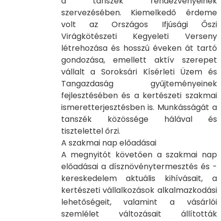
a tanszék rendezvényeinek
szervezésében. Kiemelkedő érdeme
volt az Országos Ifjúsági Őszi
Virágkötészeti Kegyeleti Verseny
létrehozása és hosszú éveken át tartó
gondozása, emellett aktív szerepet
vállalt a Soroksári Kísérleti Üzem és
Tangazdaság gyűjteményeinek
fejlesztésében és a kertészeti szakmai
ismeretterjesztésben is. Munkásságát a
tanszék közössége hálával és
tisztelettel őrzi.
A szakmai nap előadásai
A megnyitót követően a szakmai nap
előadásai a dísznövénytermesztés és -
kereskedelem aktuális kihívásait, a
kertészeti vállalkozások alkalmazkodási
lehetőségeit, valamint a vásárlói
szemlélet változásait állították