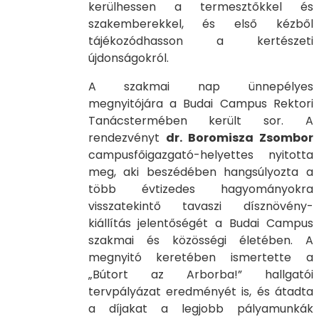
kerülhessen a termesztőkkel és
szakemberekkel, és első kézből
tájékozódhasson a kertészeti
újdonságokról.
A szakmai nap ünnepélyes
megnyitójára a Budai Campus Rektori
Tanácstermében került sor. A
rendezvényt
dr. Boromisza Zsombor
campusfőigazgató-helyettes nyitotta
meg, aki beszédében hangsúlyozta a
több évtizedes hagyományokra
visszatekintő tavaszi dísznövény-
kiállítás jelentőségét a Budai Campus
szakmai és közösségi életében. A
megnyitó keretében ismertette a
„Bútort az Arborba!” hallgatói
tervpályázat eredményét is, és átadta
a díjakat a legjobb pályamunkák