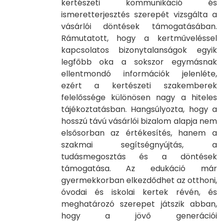
kertészeti kommunikáció és
ismeretterjesztés szerepét vizsgálta a
vásárlói döntések támogatásában.
Rámutatott, hogy a kertműveléssel
kapcsolatos bizonytalanságok egyik
legfőbb oka a sokszor egymásnak
ellentmondó információk jelenléte,
ezért a kertészeti szakemberek
felelőssége különösen nagy a hiteles
tájékoztatásban. Hangsúlyozta, hogy a
hosszú távú vásárlói bizalom alapja nem
elsősorban az értékesítés, hanem a
szakmai segítségnyújtás, a
tudásmegosztás és a döntések
támogatása. Az edukáció már
gyermekkorban elkezdődhet az otthoni,
óvodai és iskolai kertek révén, és
meghatározó szerepet játszik abban,
hogy a jövő generációi