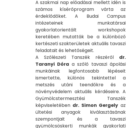
A szakmai nap előadásai mellett idén is
számos kísérőprogram várta az
érdeklődőket. A Budai Campus
intézeteinek munkatársai
gyakorlatorientált workshopok
keretében mutatták be a különböző
kertészeti szakterületek aktuális tavaszi
feladatait és lehetőségeit.
A Szőlészeti Tanszék részéről
dr.
Taranyi Dóra
a szőlő tavaszi ápolási
munkáinak legfontosabb lépéseit
ismertette, különös tekintettel a
metszés utáni teendőkre és a
növényvédelem aktuális kérdéseire. A
Gyümölcstermesztési Tanszék
képviseletében
dr. Simon Gergely
az
ültetési anyagok kiválasztásának
szempontjait és a tavaszi
gyümölcsöskerti munkák gyakorlati