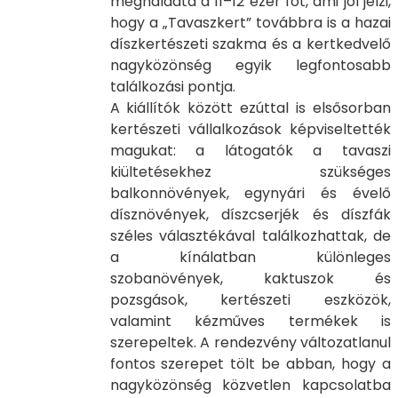
meghaladta a 11–12 ezer főt, ami jól jelzi,
hogy a „Tavaszkert” továbbra is a hazai
díszkertészeti szakma és a kertkedvelő
nagyközönség egyik legfontosabb
találkozási pontja.
A kiállítók között ezúttal is elsősorban
kertészeti vállalkozások képviseltették
magukat: a látogatók a tavaszi
kiültetésekhez szükséges
balkonnövények, egynyári és évelő
dísznövények, díszcserjék és díszfák
széles választékával találkozhattak, de
a kínálatban különleges
szobanövények, kaktuszok és
pozsgások, kertészeti eszközök,
valamint kézműves termékek is
szerepeltek. A rendezvény változatlanul
fontos szerepet tölt be abban, hogy a
nagyközönség közvetlen kapcsolatba