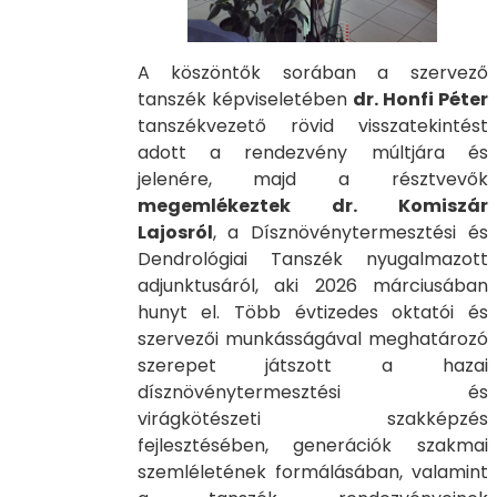
A köszöntők sorában a szervező
tanszék képviseletében
dr. Honfi Péter
tanszékvezető rövid visszatekintést
adott a rendezvény múltjára és
jelenére, majd a résztvevők
megemlékeztek dr. Komiszár
Lajosról
, a Dísznövénytermesztési és
Dendrológiai Tanszék nyugalmazott
adjunktusáról, aki 2026 márciusában
hunyt el. Több évtizedes oktatói és
szervezői munkásságával meghatározó
szerepet játszott a hazai
dísznövénytermesztési és
virágkötészeti szakképzés
fejlesztésében, generációk szakmai
szemléletének formálásában, valamint