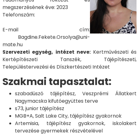
megszerzésének éve: 2023
Telefonszám:
E-mail cím:
Bagdine.Fekete.Orsolya@uni-
mate.hu
Szervezeti egység, intézet neve:
Kertművészeti és
Kertépítészeti Tanszék, Tájépítészeti,
Településtervezési és Díszkertészeti Intézet
Szakmai tapasztalat:
szabadúszó tájépítész, Veszprémi Állatkert
Nagymacska kifutóegyüttes terve
s73, junior tájépítész
MGB+A, Salt Lake City, tájépítész gyakornok
Artemisia, tájépítész gyakornok, iskolakert
tervezése gyermekek részvételével