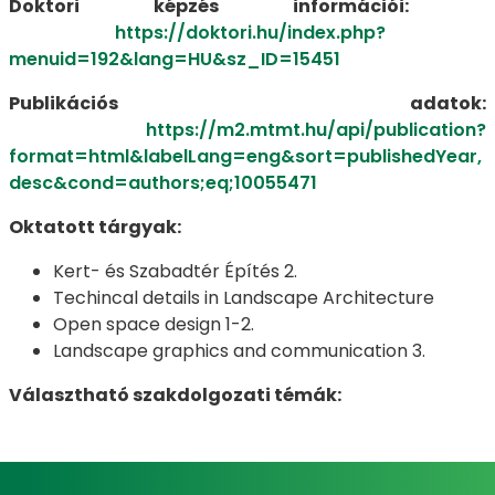
Doktori képzés információi:
https://doktori.hu/index.php?
menuid=192&lang=HU&sz_ID=15451
Publikációs adatok:
https://m2.mtmt.hu/api/publication?
format=html&labelLang=eng&sort=publishedYear,
desc&cond=authors;eq;10055471
Oktatott tárgyak:
Kert- és Szabadtér Építés 2.
Techincal details in Landscape Architecture
Open space design 1-2.
Landscape graphics and communication 3.
Választható szakdolgozati témák: