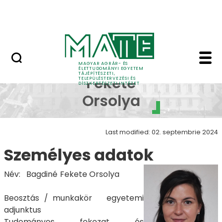
Pályázatok
Skip to Main Content
English Page
Bagdiné Fekete Orsolya
Bagdiné
MAGYAR AGRÁR- ÉS
ÉLETTUDOMÁNYI EGYETEM
TÁJÉPÍTÉSZETI,
Fekete
TELEPÜLÉSTERVEZÉSI ÉS
DÍSZKERTÉSZETI INTÉZET
Orsolya
Last modified: 02. septembrie 2024
Személyes adatok
Név: Bagdiné Fekete Orsolya
Beosztás / munkakör egyetemi
adjunktus
Tudományos fokozat és