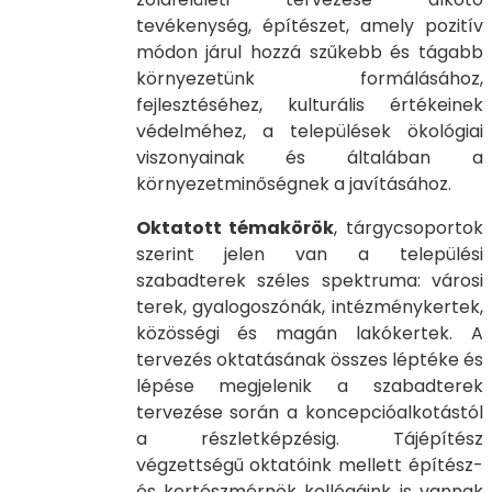
tevékenység, építészet, amely pozitív
módon járul hozzá szűkebb és tágabb
környezetünk formálásához,
fejlesztéséhez, kulturális értékeinek
védelméhez, a települések ökológiai
viszonyainak és általában a
környezetminőségnek a javításához.
Oktatott témakörök
, tárgycsoportok
szerint jelen van a települési
szabadterek széles spektruma: városi
terek, gyalogoszónák, intézménykertek,
közösségi és magán lakókertek. A
tervezés oktatásának összes léptéke és
lépése megjelenik a szabadterek
tervezése során a koncepcióalkotástól
a részletképzésig. Tájépítész
végzettségű oktatóink mellett építész-
és kertészmérnök kollégáink is vannak