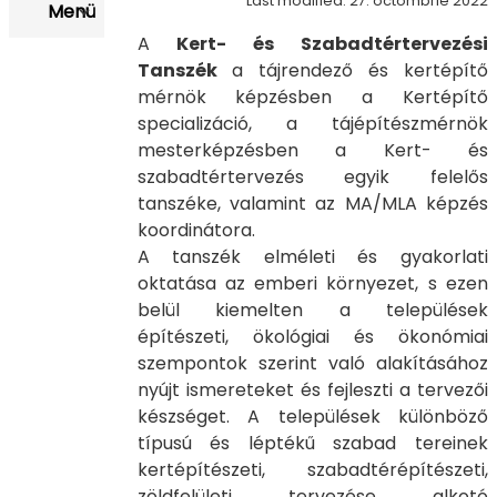
Last modified: 27. octombrie 2022
Menü
A
Kert- és Szabadtértervezési
Tanszék
a tájrendező és kertépítő
mérnök képzésben a Kertépítő
specializáció, a tájépítészmérnök
mesterképzésben a Kert- és
szabadtértervezés egyik felelős
tanszéke, valamint az MA/MLA képzés
koordinátora.
A tanszék elméleti és gyakorlati
oktatása az emberi környezet, s ezen
belül kiemelten a települések
építészeti, ökológiai és ökonómiai
szempontok szerint való alakításához
nyújt ismereteket és fejleszti a tervezői
készséget. A települések különböző
típusú és léptékű szabad tereinek
kertépítészeti, szabadtérépítészeti,
zöldfelületi tervezése alkotó