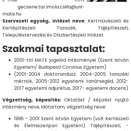
gecsene.tar.imola.csilla@uni-
mate.hu
Szervezeti egység, intézet neve:
Kertművészeti és
Kertépítészeti Tanszék, Tájépítészeti,
Településtervezési és Díszkertészeti Intézet
Szakmai tapasztalat:
2001-től MATE jogelőd intézményei (Szent István
Egyetem/ Budapesti Corvinus Egyetem)
(2001-2004 doktorandusz; 2004-2005 tanszéki
mérnök, 2005-2012 egyetemi tanársegéd, 2012-
2017 egyetemi adjunktus, 2017- egyetemi docens)
Végzettség, képesítés:
Oktatást / képzést nyújtó
intézmény neve, időtartam, végzettség neve:
1996 – 2001 Szent István Egyetem (volt Kertészeti
és Élelmiszeripari Egyetem) Tájépítészeti, -