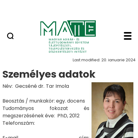
Pályázatok
Skip to Main Content
English Page
Gecséné dr. Tar Imola 
Főcím
MAGYAR AGRÁR- ÉS
ÉLETTUDOMÁNYI EGYETEM
TÁJÉPÍTÉSZETI,
TELEPÜLÉSTERVEZÉSI ÉS
DÍSZKERTÉSZETI INTÉZET
Last modified: 20. ianuarie 2024
Személyes adatok
Név: Gecséné dr. Tar Imola
Beosztás / munkakör: egy. docens
Tudományos fokozat és
megszerzésének éve: PhD, 2012
Telefonszám:
E-mail cím: