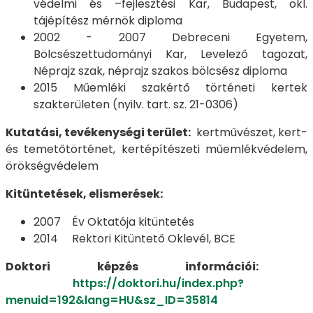
védelmi és –fejlesztési Kar, Budapest, okl.
tájépítész mérnök diploma
2002 - 2007 Debreceni Egyetem,
Bölcsészettudományi Kar, Levelező tagozat,
Néprajz szak, néprajz szakos bölcsész diploma
2015 Műemléki szakértő történeti kertek
szakterületen (nyilv. tart. sz. 21-0306)
Kutatási, tevékenységi terület:
kertművészet, kert-
és temetőtörténet, kertépítészeti műemlékvédelem,
örökségvédelem
Kitüntetések, elismerések:
2007 Év Oktatója kitüntetés
2014 Rektori Kitüntető Oklevél, BCE
Doktori képzés információi:
https://doktori.hu/index.php?
menuid=192&lang=HU&sz_ID=35814