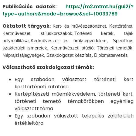
Publikációs adatok:
https://m2.mtmt.hu/gui2/?
type=authors&mode=browse&sel=10033789
Oktatott tárgyak:
Kert- és művészettörténet, Kerttörténet,
Kertművészeti stíluskorszakok, Történeti kertek, tájak
helyreállítása, Kertművészet és örökségvédelem, Specifikus
szakterületi ismeretek, Kertművészeti stúdió, Történeti temetők,
Néprajzi tájegységek, Szakdolgozat készítés, Diplomatervezés
Választható szakdolgozati témák:
Egy szabadon választott történeti kert
kerttörténeti kutatása
Kertépítészeti műemlékvédelem, történeti kert,
történeti temető témakörökben egyénileg
választott téma
Egy szabadon választott település zöldfelületi
értékleltára