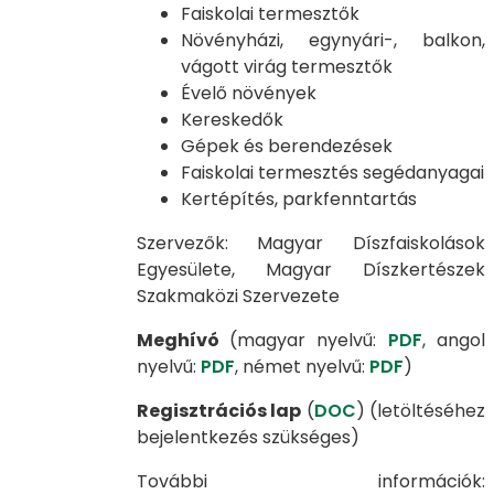
Faiskolai termesztők
Növényházi, egynyári-, balkon,
vágott virág termesztők
Évelő növények
Kereskedők
Gépek és berendezések
Faiskolai termesztés segédanyagai
Kertépítés, parkfenntartás
Szervezők: Magyar Díszfaiskolások
Egyesülete, Magyar Díszkertészek
Szakmaközi Szervezete
Meghívó
(magyar nyelvű:
PDF
, angol
nyelvű:
PDF
, német nyelvű:
PDF
)
Regisztrációs lap
(
DOC
) (letöltéséhez
bejelentkezés szükséges)
További információk: