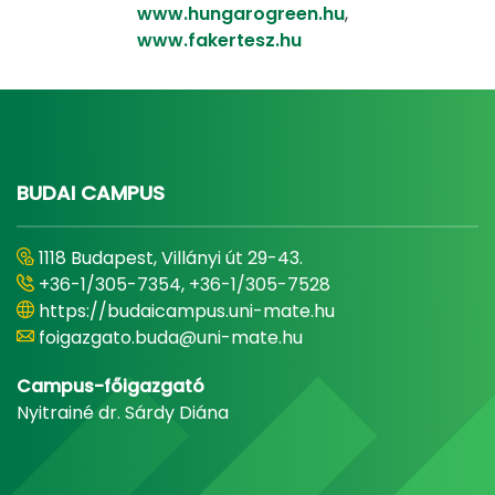
www.hungarogreen.hu
,
www.fakertesz.hu
BUDAI CAMPUS
1118 Budapest, Villányi út 29-43.
+36-1/305-7354, +36-1/305-7528
https://budaicampus.uni-mate.hu
foigazgato.buda@uni-mate.hu
Campus-főigazgató
Nyitrainé dr. Sárdy Diána