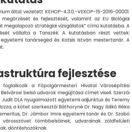
ium által vezetett KEHOP-4.3.0.-VEKOP-15-2016-00001.
megőrzését és fejlesztését, valamint az EU Biológiai
át megalapozó stratégiai vizsgálatok” című kutatásba. A
ését vállalta a Tanszék. A kutatásban részt vettek:
 egyetemi tanársegéd és Kotsis István mestertanár. A
t.
astruktúra fejlesztése
el foglalkozik a Főpolgármesteri Hivatal Városépítési
 Belvárosi belső udvarok megújítása címet viseli. Szerzői
 Judit DLA nyugalmazott egyetemi adjunktus és Teremy
ozza, a kötet szerkesztői Báthoryné Dr. Nagy Ildikó Réka
r emeritus, Dr. Jámbor Imre egyetemi tanár és Dr. Szabó
városszövet tömbbelsőinek, udvarainak zöldfelületi
nak, döntéshozóknak.