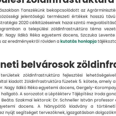
dőszakban Tanszékünk bekapcsolódott az Agrárminisztér
közösségi jelentőségű természeti értékek hosszú távú 
Stratégia 2020 célkitűzéseinek hazai szintű megvalósítás
ogramban a települési zöldinfrastruktúra téma vezet
r. Nagy Ildikó Réka egyetemi docens, Szczuka Levente
és az eredményekről röviden a
kutatás honlapja
tájékozta
neti belvárosok zöldinfr
területek zöldinfrastruktúra fejlesztési lehetőségeiv
ltal kiadott Zöldinfrastruktúra füzetek 5. kötete, amely a
r. Nagy Ildikó Réka egyetemi docens, Gergely-Korompay
 hallgató. A sorozatot a Léptékterv Tájépítész Iroda gond
s Beáta. Szakmai lektorok: Dr. Schneller István professo
egyetemi docens. A hiánypótló kiadvány a történeti 
hez nyújt segítséget tervezőknek, igazgatásban dolgozók