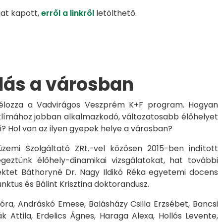
jat kapott,
erről a linkről
letölthető.
ás a városban
 célozza a Vadvirágos Veszprém K+F program. Hogyan
osklímához jobban alkalmazkodó, változatosabb élőhelyet
i? Hol van az ilyen gyepek helye a városban?
emi Szolgáltató ZRt.-vel közösen 2015-ben indított
eztünk élőhely-dinamikai vizsgálatokat, hat további
ojektet Báthoryné Dr. Nagy Ildikó Réka egyetemi docens
nktus és Bálint Krisztina doktorandusz.
a, Andráskó Emese, Balásházy Csilla Erzsébet, Bancsi
 Attila, Erdelics Ágnes, Haraga Alexa, Hollós Levente,