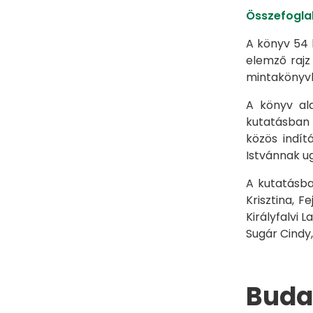
Összefoglal
A könyv 54 b
elemző rajz
mintakönyvk
A könyv ala
kutatásban 
közös indít
Istvánnak u
A kutatásba
Krisztina, 
Királyfalvi 
Sugár Cindy,
Buda