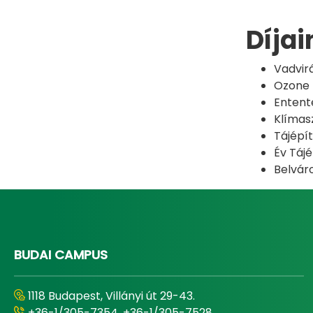
Díjai
Vadvir
Ozone Z
Entente
Klímasz
Tájépít
Év Tájé
Belváro
BUDAI CAMPUS
1118 Budapest, Villányi út 29-43.
+36-1/305-7354, +36-1/305-7528