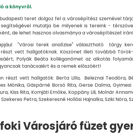
ó a könyvről.
udapesti teret dolgoz fel a városépítész szemével tárja 
 segítségével mutatja be milyenek is tereink - térszöv
ént, de lehet hasznos olvasmánya a városépítészet iránt
pjául "Városi terek analízise" választható tárgy ker
részt vett hallgatóknak. Köszönet illeti továbbá Törö
ásáért, Polyák Beáta kolléganőmet az alkotás folyamán
gyancsak tanácsaiért és a remek előszóért!
n részt vett hallgatók: Berta Lilla, Beleznai Teodóra,
Fejes Mónika, Gáspárné Borsó Rita, Gerse Dalma, Gyimesi
Laura, Kiss Rita, Komjáti Emőke, Koppány Lili, Molnár Annam
 Szekeres Petra, Szekeresné Hollósi Hajnalka, Sziki Nóra, 
foki Városjáró füzet gy