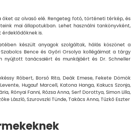
őket az olvasó elé. Rengeteg fotó, történeti térkép, és
eteink mai állapotukban. Lehet használni tankönyvként,
 érdeklődőknek is.
etében készült anyagok szolgáltak, hálás köszönet a
k-Szabolcs Bence és Győri Orsolya kollégáimat a tárgy
 nyújtott tanácsaiért és munkájáért és Dr. Schneller
 Békéssy Róbert, Borsó Rita, Deák Emese, Fekete Dömök
 Levente, Hugauf Marcell, Katona Hanga, Kakucs Szonja,
ária, Rónyai Fanni, Rózsa Anna, Serf Dorottya, Simon Lilla,
Szőke László, Szurovszki Tünde, Takács Anna, Tűzkő Eszter
ermekeknek