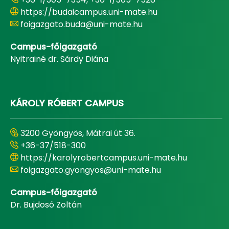
https://budaicampus.uni-mate.hu
foigazgato.buda@uni-mate.hu
Campus-főigazgató
Nyitrainé dr. Sárdy Diána
KÁROLY RÓBERT CAMPUS
3200 Gyöngyös, Mátrai út 36.
+36-37/518-300
https://karolyrobertcampus.uni-mate.hu
foigazgato.gyongyos@uni-mate.hu
Campus-főigazgató
Dr. Bujdosó Zoltán