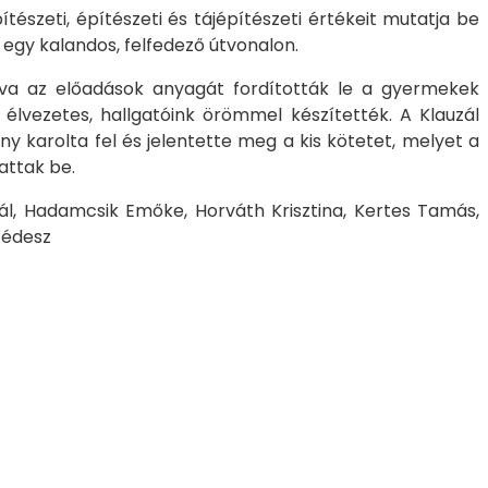
tészeti, építészeti és tájépítészeti értékeit mutatja be
egy kalandos, felfedező útvonalon.
azva az előadások anyagát fordították le a gyermekek
 élvezetes, hallgatóink örömmel készítették. A Klauzál
 karolta fel és jelentette meg a kis kötetet, melyet a
attak be.
Pál, Hadamcsik Emőke, Horváth Krisztina, Kertes Tamás,
cédesz