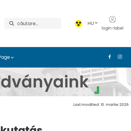
HU
login-label
 Page
léstervezési és Díszker
iadványaink
Last modified: 10. martie 2026
a kutatás