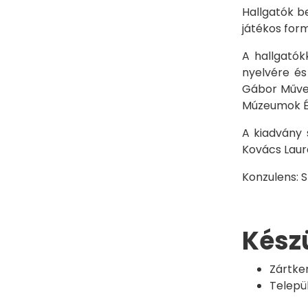
Hallgatók b
játékos for
A hallgatók
nyelvére és
Gábor Művel
Múzeumok Éj
A kiadvány 
Kovács Laur
Konzulens: 
Készü
Zártker
Települ