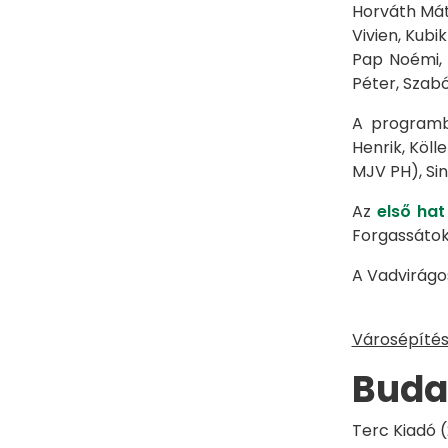
Horváth Máté
Vivien, Kubi
Pap Noémi, 
Péter, Szabó
A programba
Henrik, Köll
MJV PH), Sin
Az
első hat
Forgassátok
A Vadvirágo
Városépíté
Buda
Terc Kiadó 