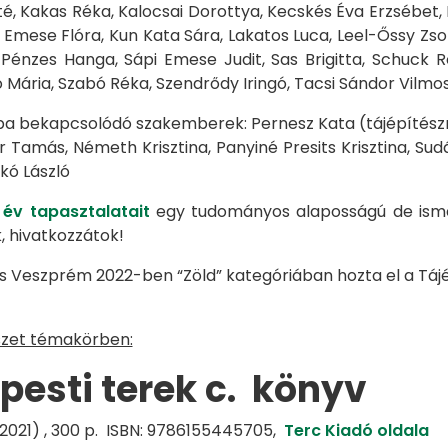
, Kakas Réka, Kalocsai Dorottya, Kecskés Éva Erzsébet, Ki
k Emese Flóra, Kun Kata Sára, Lakatos Luca, Leel-Őssy Zsol
Pénzes Hanga, Sápi Emese Judit, Sas Brigitta, Schuck R
 Mária, Szabó Réka, Szendrődy Iringó, Tacsi Sándor Vilmos
 bekapcsolódó szakemberek: Pernesz Kata (tájépítészmé
er Tamás, Németh Krisztina, Panyiné Presits Krisztina, S
kó László
 év tapasztalatait
egy tudományos alaposságú de isme
, hivatkozzátok!
s Veszprém 2022-ben “Zöld” kategóriában hozta el a Tájép
szet témakörben:
pesti terek c. könyv
(2021) , 300 p. ISBN: 9786155445705,
Terc Kiadó oldala