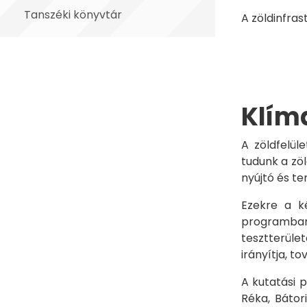
Tanszéki könyvtár
A zöldinfras
Klím
A zöldfelü
tudunk a zö
nyújtó és te
Ezekre a k
programban.
tesztterüle
irányítja, t
A kutatási 
Réka, Bátor