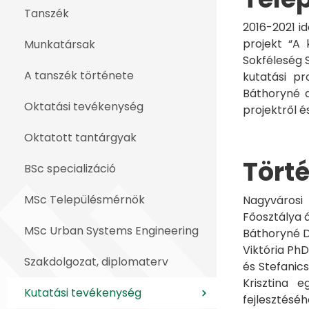
Tanszék
2016-2021 i
projekt “A 
Munkatársak
Sokféleség 
A tanszék története
kutatási pr
Báthoryné d
Oktatási tevékenység
projektről 
Oktatott tantárgyak
Törté
BSc specializáció
MSc Településmérnök
Nagyvárosi 
Főosztálya á
MSc Urban Systems Engineering
Báthoryné D
Viktória PhD
Szakdolgozat, diplomaterv
és Stefanic
Krisztina 
Kutatási tevékenység
fejlesztésé