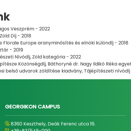
nk
ágos Veszprém - 2022
öld Díj - 2018
 Florale Europe aranyminősítés és elnöki különdíj - 2018
tár - 2019
észeti Nívódíj, Zöld kategória - 2022
pítésze Közönségdíj, Báthoryné dr. Nagy Ildikó Réka egy
si belső udvarok zöldítése kiadvány, Tájépítészeti nívódí
GEORGIKON CAMPUS
8360 Keszthely, Deák Ferenc utca 16.
+36-83/545-000