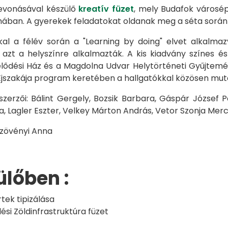
evonásával készülő
kreatív füzet
, mely Budafok városépí
mában. A gyerekek feladatokat oldanak meg a séta során 
kal a félév során a "Learning by doing" elvet alkalm
 azt a helyszínre alkalmazták. A kis kiadvány színes és
ődési Ház és a Magdolna Udvar Helytörténeti Gyűjtemény
szakája program keretében a hallgatókkal közösen mut
szerzői: Bálint Gergely, Bozsik Barbara, Gáspár József 
a, Lagler Eszter, Velkey Márton András, Vetor Szonja Mer
Szövényi Anna
lőben :
tek tipizálása
ési Zöldinfrastruktúra füzet