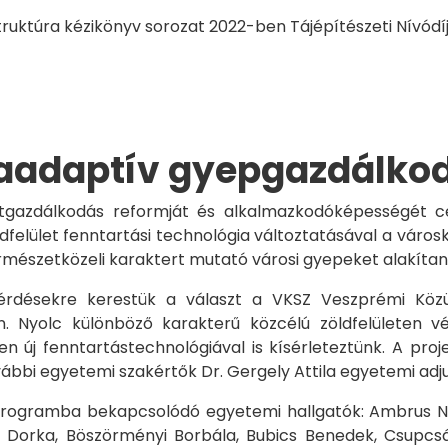
truktúra kézikönyv sorozat 2022-ben Tájépítészeti Nívódí
aadaptív gyepgazdálkod
letgazdálkodás reformját és alkalmazkodóképességét
ldfelület fenntartási technológia változtatásával a vár
rmészetközeli karaktert mutató városi gyepeket alakítan
érdésekre kerestük a választ a VKSZ Veszprémi Közüz
 Nyolc különböző karakterű közcélú zöldfelületen vég
ten új fenntartástechnológiával is kísérleteztünk. A pr
ovábbi egyetemi szakértők Dr. Gergely Attila egyetemi adju
programba bekapcsolódó egyetemi hallgatók: Ambrus Nór
i Dorka, Böszörményi Borbála, Bubics Benedek, Csupcsák