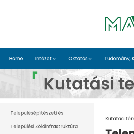
Skip to Main Content
Home
Intézet
Oktatás
Tudomány, K
Kutatási tevékenység -
Kutatási t
Településépítészeti és
Kutatási té
Települési Zöldinfrastruktúra
Telep