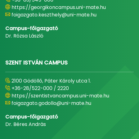
https://georgikoncampus.uni-mate.hu
foigazgato.keszthely@uni-mate.hu
Campus-főigazgató
Dr. Rózsa László
SZENT ISTVÁN CAMPUS
2100 Gödöllő, Páter Károly utca 1.
+36-28/522-000 / 2220
https://szentistvancampus.uni-mate.hu
foigazgato.godollo@uni-mate.hu
Campus-főigazgató
Dr. Béres András