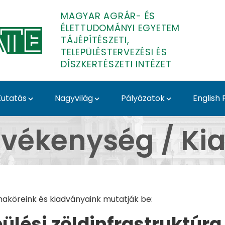
MAGYAR AGRÁR- ÉS
ÉLETTUDOMÁNYI EGYETEM
TÁJÉPÍTÉSZETI,
TELEPÜLÉSTERVEZÉSI ÉS
DÍSZKERTÉSZETI INTÉZET
utatás
Nagyvilág
Pályázatok
English
 Tájépítészeti, Telepü
evékenység / K
maköreink és kiadványaink mutatják be:
ülési zöldinfrastruktúr