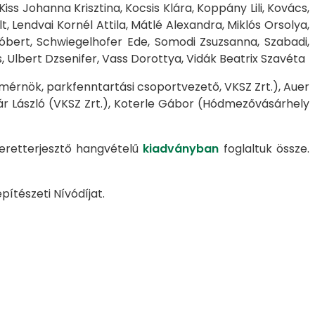
ss Johanna Krisztina, Kocsis Klára, Koppány Lili, Kovács,
t, Lendvai Kornél Attila, Mátlé Alexandra, Miklós Orsolya,
óbert, Schwiegelhofer Ede, Somodi Zsuzsanna, Szabadi,
, Ulbert Dzsenifer, Vass Dorottya, Vidák Beatrix Szavéta
rnök, parkfenntartási csoportvezető, VKSZ Zrt.), Auer
udár László (VKSZ Zrt.), Koterle Gábor (Hódmezővásárhely
retterjesztő hangvételű
kiadványban
foglaltuk össze.
ítészeti Nívódíjat.