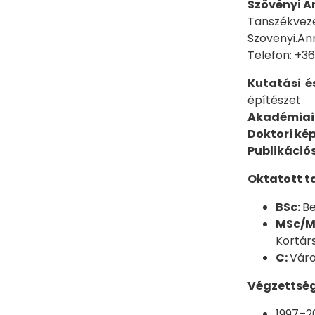
Szövényi A
Tanszékveze
Szovenyi.An
Telefon: +3
Kutatási é
építészet
Akadémiai 
Doktori ké
Publikáció
Oktatott t
BSc:
Be
MSc/M
Kortárs
C:
Váro
Végzettség
1997–2