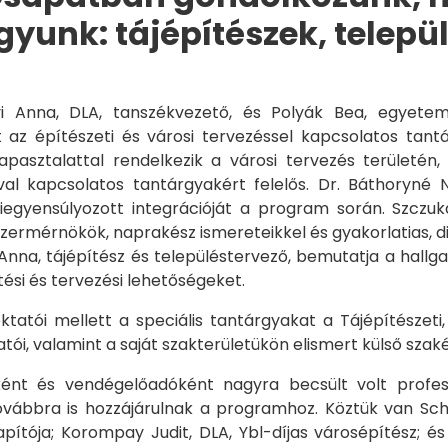
gyunk: tájépítészek, telep
yi Anna, DLA, tanszékvezető, és Polyák Bea, egyete
 az építészeti és városi tervezéssel kapcsolatos tantá
tapasztalattal rendelkezik a városi tervezés területén
val kapcsolatos tantárgyakért felelős. Dr. Báthoryné N
iegyensúlyozott integrációját a program során. Szczuk
szermérnökök, naprakész ismereteikkel és gyakorlatias, 
 Anna, tájépítész és településtervező, bemutatja a hallg
tési és tervezési lehetőségeket.
ktatói mellett a speciális tantárgyakat a Tájépítészeti
tói, valamint a saját szakterületükön elismert külső szaké
ént és vendégelőadóként nagyra becsült volt profess
ovábbra is hozzájárulnak a programhoz. Köztük van Schn
pítója; Korompay Judit, DLA, Ybl-díjas városépítész; é