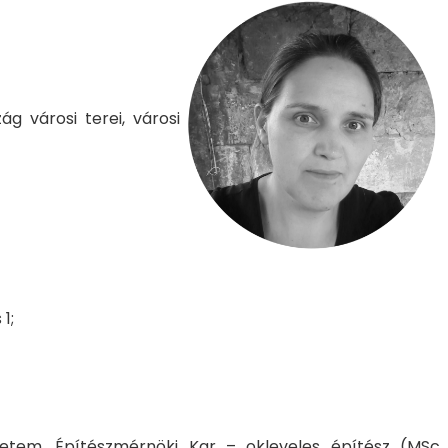
ág városi terei, városi
1;
tem, Építészmérnöki Kar – okleveles építész (MSc