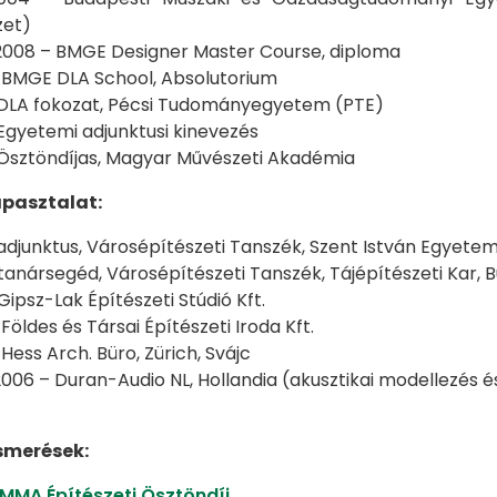
zet)
008 – BMGE Designer Master Course, diploma
 BMGE DLA School, Absolutorium
 DLA fokozat, Pécsi Tudományegyetem (PTE)
Egyetemi adjunktusi kinevezés
 Ösztöndíjas, Magyar Művészeti Akadémia
pasztalat:
adjunktus, Városépítészeti Tanszék, Szent István Egyete
tanársegéd, Városépítészeti Tanszék, Tájépítészeti Kar,
ipsz-Lak Építészeti Stúdió Kft.
Földes és Társai Építészeti Iroda Kft.
Hess Arch. Büro, Zürich, Svájc
006 – Duran-Audio NL, Hollandia (akusztikai modellezés é
ismerések:
MMA Építészeti Ösztöndíj