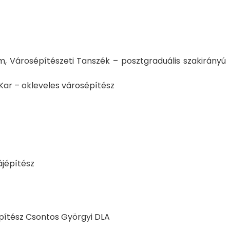
 Városépítészeti Tanszék – posztgraduális szakirányú
Kar – okleveles városépítész
ájépítész
 építész Csontos Györgyi DLA