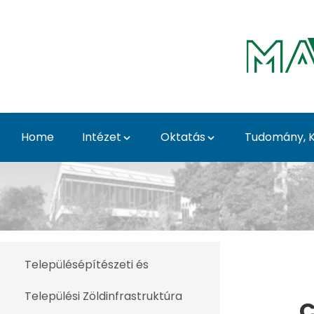
Skip to Main Content
Home
Intézet
Oktatás
Tudomány, K
Munkatársak - Tájépíté
Településépítészeti és
Települési Zöldinfrastruktúra
C