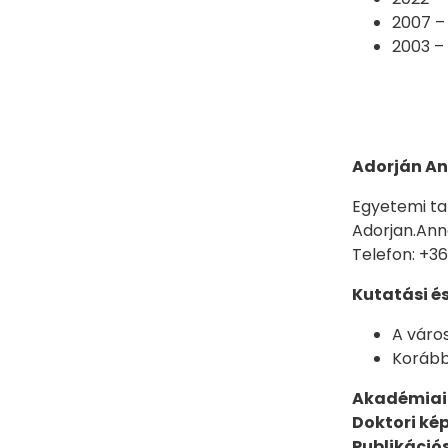
2007 – 
2003 –
Adorján An
Egyetemi t
Adorjan.Ann
Telefon: +3
Kutatási és
A város
Korábbi
Akadémiai 
Doktori ké
Publikáció