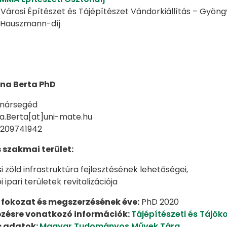
Városi Építészet és Tájépítészet Vándorkiállítás – Gyöngyö
 Hauszmann-díj
na Berta PhD
anársegéd
a.Berta[at]uni-mate.hu
6209741942
 szakmai terület:
i zöld infrastruktúra fejlesztésének lehetőségei,
 ipari területek revitalizációja
fokozat és megszerzésének éve:
PhD 2020
pzésre vonatkozó információk:
Tájépítészeti és Tájöko
s adatok:
Magyar Tudományos Művek Tára