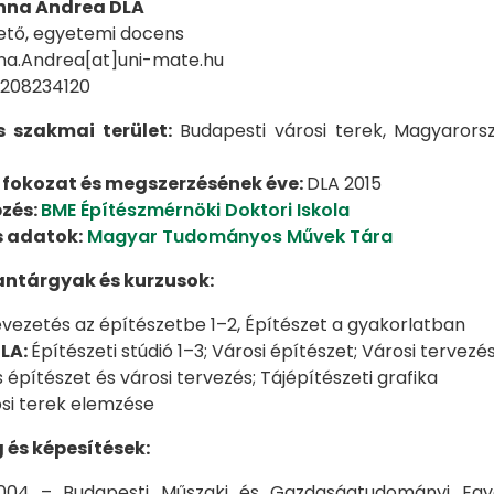
nna Andrea DLA
tő, egyetemi docens
na.Andrea[at]uni-mate.hu
6208234120
s szakmai terület:
Budapesti városi terek, Magyarorsz
fokozat és megs
zerzésének éve:
DLA 2015
pzés:
BME Építészmérnöki Doktori Iskola
s adatok:
Magyar Tudományos Művek Tára
antárgyak és kurzusok:
vezetés az építészetbe 1–2, Építészet a gyakorlatban
LA:
Építészeti stúdió 1–3; Városi építészet; Városi tervezés 
 építészet és városi tervezés; Tájépítészeti grafika
si terek elemzése
 és képesítések:
004 – Budapesti Műszaki és Gazdaságtudományi Egye