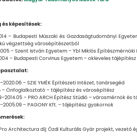
 és képesítések:
014 – Budapesti Műszaki és Gazdaságtudományi Egyetem,
okú végzettség városépítészetből
005 – Szent István Egyetem – Ybl Miklós Építészmérnöki 
004 – Budapesti Corvinus Egyetem – okleveles tájépítész
pasztalat:
–2020.06 – SZIE YMÉK Építészeti Intézet, tanársegéd
 – Önfoglalkoztató – tájépítész és városépítész
9–2014.05 – PRO ARCH Építész Stúdió – városmérnök és t
2–2005.09 – PAGONY Kft. – tájépítész gyakornok
ismerések:
Pro Architectura díj: Ózdi Kulturális Gyár projekt, vezető