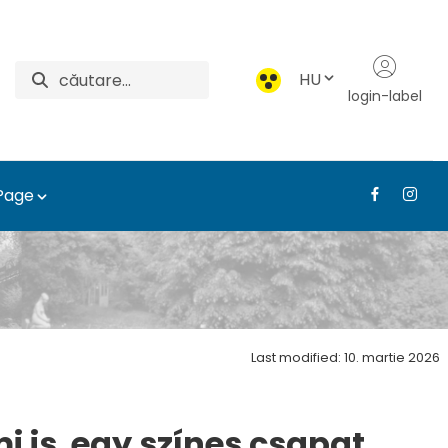
HU
login-label
 Page
ési és Díszkertészeti 
Last modified: 10. martie 2026
 is egy színes csapat