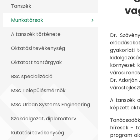
Tanszék
va
Munkatársak
A tanszék története
Dr. Szövén
előadásokat
Oktatási tevékenység
gyakorlati 
kidolgozásá
Oktatott tantárgyak
környezet k
városi rend
BSc specializáció
Dr. Adorján
városfejlesz
MSc Településmérnök
A tanszék o
MSc Urban Systems Engineering
képzett okta
Szakdolgozat, diplomaterv
Tanácsadók
híresek – t
Kutatási tevékenység
program ala