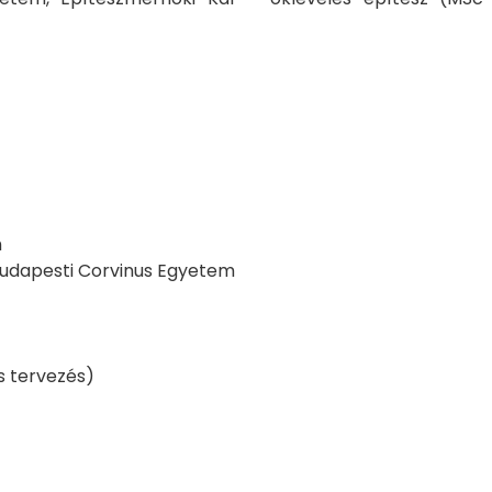
m
 Budapesti Corvinus Egyetem
s tervezés)