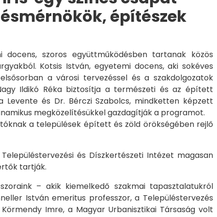
ülésmérnökök, építészek
mi docens, szoros együttműködésben tartanak közös
rgyakból. Kotsis István, egyetemi docens, aki sokéves
, elsősorban a városi tervezéssel és a szakdolgozatok
agy Ildikó Réka biztosítja a természeti és az épített
a Levente és Dr. Bérczi Szabolcs, mindketten képzett
dinamikus megközelítésükkel gazdagítják a programot.
atóknak a települések épített és zöld örökségében rejlő
, Településtervezési és Díszkertészeti Intézet magasan
rtők tartják.
zoraink – akik kiemelkedő szakmai tapasztalatukról
eller István emeritus professzor, a Településtervezés
s Körmendy Imre, a Magyar Urbanisztikai Társaság volt