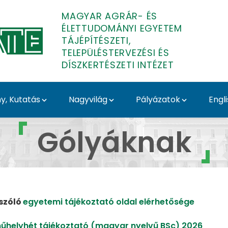
MAGYAR AGRÁR- ÉS
ÉLETTUDOMÁNYI EGYETEM
TÁJÉPÍTÉSZETI,
TELEPÜLÉSTERVEZÉSI ÉS
DÍSZKERTÉSZETI INTÉZET
, Kutatás
Nagyvilág
Pályázatok
Engl
eti, Településtervezési
Gólyáknak
szóló
egyetemi tájékoztató oldal elérhetősége
műhelyhét tájékoztató (magyar nyelvű BSc) 2026