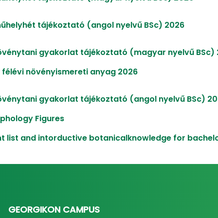
műhelyhét tájékoztató (angol nyelvű BSc) 2026
övénytani gyakorlat tájékoztató (magyar nyelvű BSc)
ő félévi növényismereti anyag 2026
övénytani gyakorlat tájékoztató (angol nyelvű BSc) 2
phology Figures
nt list and intorductive botanicalknowledge for bachel
GEORGIKON CAMPUS