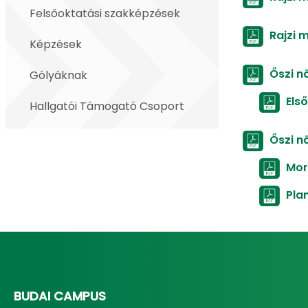
Felsőoktatási szakképzések
Rajzi 
Képzések
Őszi n
Gólyáknak
Els
Hallgatói Támogató Csoport
Őszi n
Mor
Pla
BUDAI CAMPUS