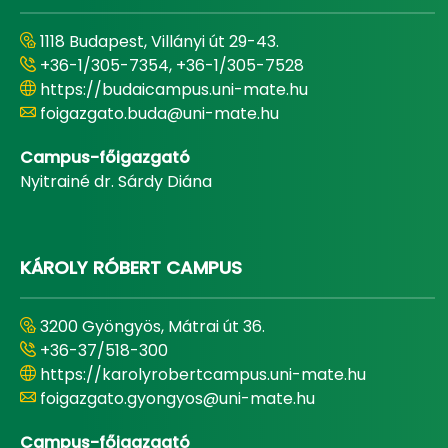
1118 Budapest, Villányi út 29-43.
+36-1/305-7354, +36-1/305-7528
https://budaicampus.uni-mate.hu
foigazgato.buda@uni-mate.hu
Campus-főigazgató
Nyitrainé dr. Sárdy Diána
KÁROLY RÓBERT CAMPUS
3200 Gyöngyös, Mátrai út 36.
+36-37/518-300
https://karolyrobertcampus.uni-mate.hu
foigazgato.gyongyos@uni-mate.hu
Campus-főigazgató