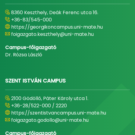
8360 Keszthely, Deák Ferenc utca 16.
+36-83/545-000
https://georgikoncampus.uni-mate.hu
foigazgato.keszthely@uni-mate.hu
Campus-főigazgató
Dr. Rózsa László
SZENT ISTVÁN CAMPUS
2100 Gödöllő, Páter Károly utca 1.
+36-28/522-000 / 2220
https://szentistvancampus.uni-mate.hu
foigazgato.godollo@uni-mate.hu
Campus-főigazgató