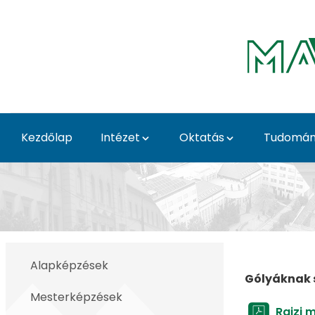
Ugrás a fő tartalomhoz
Kezdőlap
Intézet
Oktatás
Tudomány
Gólyáknak - Tájépítész
Alapképzések
Gólyáknak 
Mesterképzések
Rajzi 