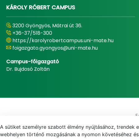
KÁROLY RÓBERT CAMPUS
3200 Gyöngyös, Mátrai út 36.
+36-37/518-300
https://karolyrobertcampus.uni-mate.hu
foigazgato.gyongyos@uni-mate.hu
Campus-főigazgató
Dr. Bujdosó Zoltán
E
A sütiket személyre szabott élmény nyújtásához, trendek 
webhelyen történő mozgásának a nyomon követéséhez és f