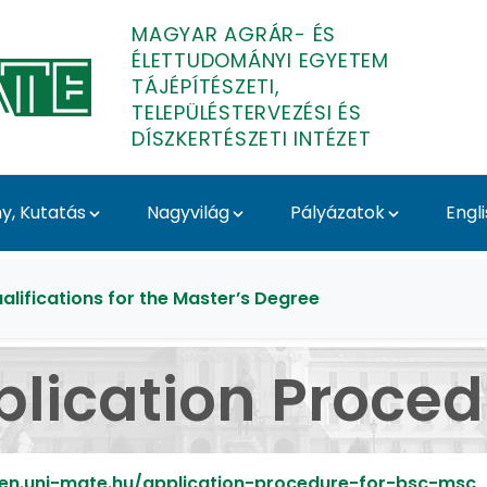
MAGYAR AGRÁR- ÉS
ÉLETTUDOMÁNYI EGYETEM
TÁJÉPÍTÉSZETI,
TELEPÜLÉSTERVEZÉSI ÉS
DÍSZKERTÉSZETI INTÉZET
, Kutatás
Nagyvilág
Pályázatok
Engl
- Tájépítészeti, Telepü
alifications for the Master’s Degree
plication Proced
/en.uni-mate.hu/application-procedure-for-bsc-msc