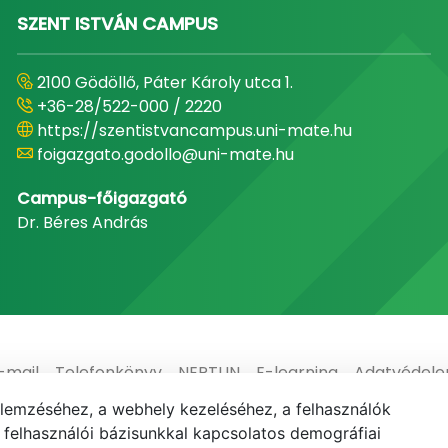
SZENT ISTVÁN CAMPUS
2100 Gödöllő, Páter Károly utca 1.
+36-28/522-000 / 2220
https://szentistvancampus.uni-mate.hu
foigazgato.godollo@uni-mate.hu
Campus-főigazgató
Dr. Béres András
-mail
Telefonkönyv
NEPTUN
E-learning
Adatvédel
elemzéséhez, a webhely kezeléséhez, a felhasználók
elhasználói bázisunkkal kapcsolatos demográfiai