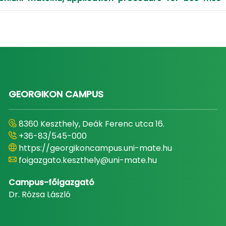
GEORGIKON CAMPUS
8360 Keszthely, Deák Ferenc utca 16.
+36-83/545-000
https://georgikoncampus.uni-mate.hu
foigazgato.keszthely@uni-mate.hu
Campus-főigazgató
Dr. Rózsa László