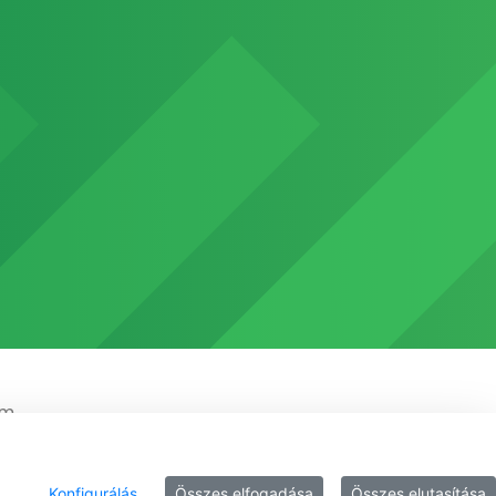
em
Konfigurálás
Összes elfogadása
Összes elutasítása