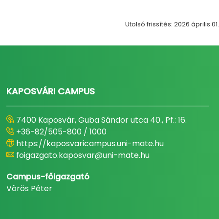
Utolsó frissítés: 2026 április 01.
KAPOSVÁRI CAMPUS
7400 Kaposvár, Guba Sándor utca 40., Pf.: 16.
+36-82/505-800 / 1000
https://kaposvaricampus.uni-mate.hu
foigazgato.kaposvar@uni-mate.hu
Campus-főigazgató
Vörös Péter