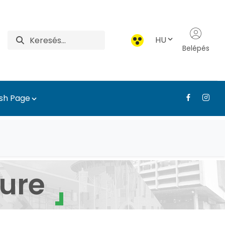
HU
Belépés
ish Page
léstervezési és Díszke
ure