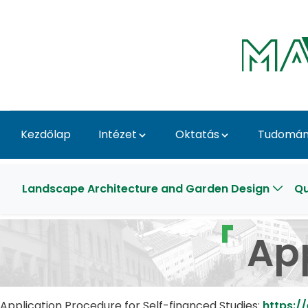
Ugrás a fő tartalomhoz
Kezdőlap
Intézet
Oktatás
Tudomány
Application Procedure 
Landscape Architecture and Garden Design
Qu
Ap
Application Procedure for Self-financed Studies:
https:/