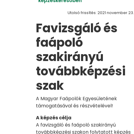
képzéskeresőben
Utolsó frissítés: 2021 november 23.
Favizsgáló és
faápoló
szakirányú
továbbképzési
szak
A Magyar Faápolók Egyesületének
támogatásával és részvételével!
A képzés célja
A favizsgáló és faápoló szakirányú
továbbképzési szakon folytatott képzés