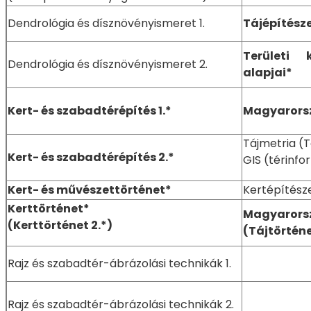
Dendrológia és dísznövényismeret 1.
Tájépítész
Területi 
Dendrológia és dísznövényismeret 2.
alapjai*
Kert- és szabadtérépítés 1.*
Magyarorsz
Tájmetria (
Kert- és szabadtérépítés 2.*
GIS (térinfo
Kert- és művészettörténet*
Kertépítésze
Kerttörténet*
Magyarorsz
(Kerttörténet 2.*)
(Tájtörtén
Rajz és szabadtér-ábrázolási technikák 1.
Rajz és szabadtér-ábrázolási technikák 2.