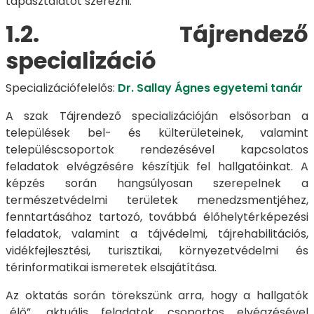
tapasztalatot szerezni.
1.2. Tájrendező
specializáció
Specializációfelelős:
Dr. Sallay Ágnes egyetemi tanár
A szak Tájrendező specializációján elsősorban a
települések bel- és külterületeinek, valamint
településcsoportok rendezésével kapcsolatos
feladatok elvégzésére készítjük fel hallgatóinkat. A
képzés során hangsúlyosan szerepelnek a
természetvédelmi területek menedzsmentjéhez,
fenntartásához tartozó, továbbá élőhelytérképezési
feladatok, valamint a tájvédelmi, tájrehabilitációs,
vidékfejlesztési, turisztikai, környezetvédelmi és
térinformatikai ismeretek elsajátítása.
Az oktatás során törekszünk arra, hogy a hallgatók
„élő”, aktuális feladatok csoportos elvégzésével