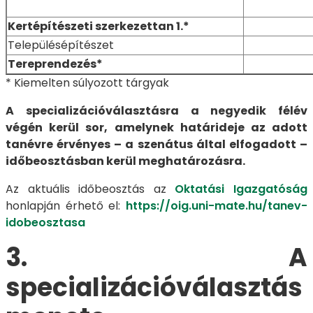
Kertépítészeti szerkezettan 1.*
Településépítészet
Tereprendezés*
* Kiemelten súlyozott tárgyak
A specializációválasztásra a negyedik félév
végén kerül sor, amelynek határideje az adott
tanévre érvényes – a szenátus által elfogadott –
időbeosztásban kerül meghatározásra.
Az aktuális időbeosztás az
Oktatási Igazgatóság
honlapján érhető el:
https://oig.uni-mate.hu/tanev-
idobeosztasa
3. A
specializációválasztás