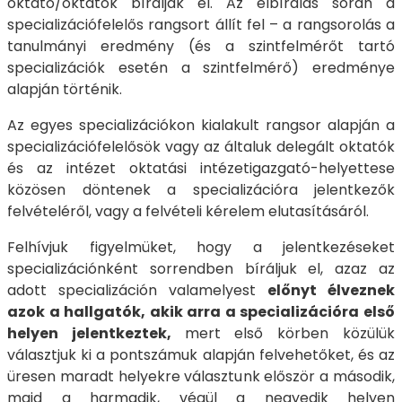
oktató/oktatók bírálják el. Az elbírálás során a
specializációfelelős rangsort állít fel – a rangsorolás a
tanulmányi eredmény (és a szintfelmérőt tartó
specializációk esetén a szintfelmérő) eredménye
alapján történik.
Az egyes specializációkon kialakult rangsor alapján a
specializációfelelősök vagy az általuk delegált oktatók
és az intézet oktatási intézetigazgató-helyettese
közösen döntenek a specializációra jelentkezők
felvételéről, vagy a felvételi kérelem elutasításáról.
Felhívjuk figyelmüket, hogy a jelentkezéseket
specializációnként sorrendben bíráljuk el, azaz az
adott specializáción valamelyest
előnyt élveznek
azok a hallgatók, akik arra a specializációra első
helyen jelentkeztek,
mert első körben közülük
választjuk ki a pontszámuk alapján felvehetőket, és az
üresen maradt helyekre választunk először a második,
majd a harmadik, végül a negyedik helyen