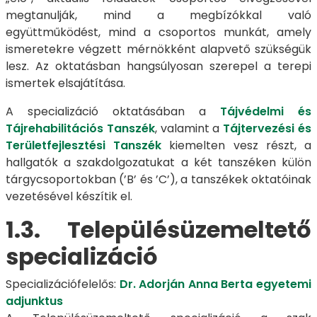
megtanulják, mind a megbízókkal való
együttműködést, mind a csoportos munkát, amely
ismeretekre végzett mérnökként alapvető szükségük
lesz. Az oktatásban hangsúlyosan szerepel a terepi
ismertek elsajátítása.
A specializáció oktatásában a
Tájvédelmi és
Tájrehabilitációs Tanszék
, valamint a
Tájtervezési és
Területfejlesztési Tanszék
kiemelten vesz részt, a
hallgatók a szakdolgozatukat a két tanszéken külön
tárgycsoportokban (’B’ és ’C’), a tanszékek oktatóinak
vezetésével készítik el.
1.3. Településüzemeltető
specializáció
Specializációfelelős:
Dr. Adorján Anna Berta egyetemi
adjunktus