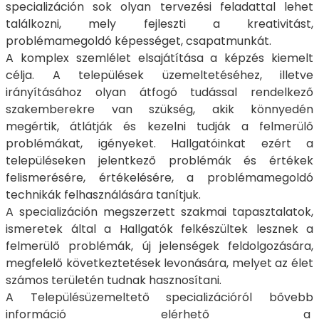
specializáción sok olyan tervezési feladattal lehet
találkozni, mely fejleszti a kreativitást,
problémamegoldó képességet, csapatmunkát.
A komplex szemlélet elsajátítása a képzés kiemelt
célja. A települések üzemeltetéséhez, illetve
irányításához olyan átfogó tudással rendelkező
szakemberekre van szükség, akik könnyedén
megértik, átlátják és kezelni tudják a felmerülő
problémákat, igényeket. Hallgatóinkat ezért a
településeken jelentkező problémák és értékek
felismerésére, értékelésére, a problémamegoldó
technikák felhasználására tanítjuk.
A specializáción megszerzett szakmai tapasztalatok,
ismeretek által a Hallgatók felkészültek lesznek a
felmerülő problémák, új jelenségek feldolgozására,
megfelelő következtetések levonására, melyet az élet
számos területén tudnak hasznosítani.
A Településüzemeltető specializációról bővebb
információ elérhető a