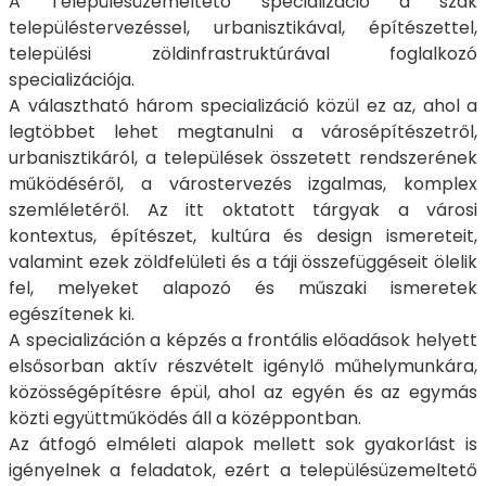
A Településüzemeltető specializáció a szak
településtervezéssel, urbanisztikával, építészettel,
települési zöldinfrastruktúrával foglalkozó
specializációja.
A választható három specializáció közül ez az, ahol a
legtöbbet lehet megtanulni a városépítészetről,
urbanisztikáról, a települések összetett rendszerének
működéséről, a várostervezés izgalmas, komplex
szemléletéről. Az itt oktatott tárgyak a városi
kontextus, építészet, kultúra és design ismereteit,
valamint ezek zöldfelületi és a táji összefüggéseit ölelik
fel, melyeket alapozó és műszaki ismeretek
egészítenek ki.
A specializáción a képzés a frontális előadások helyett
elsősorban aktív részvételt igénylő műhelymunkára,
közösségépítésre épül, ahol az egyén és az egymás
közti együttműködés áll a középpontban.
Az átfogó elméleti alapok mellett sok gyakorlást is
igényelnek a feladatok, ezért a településüzemeltető