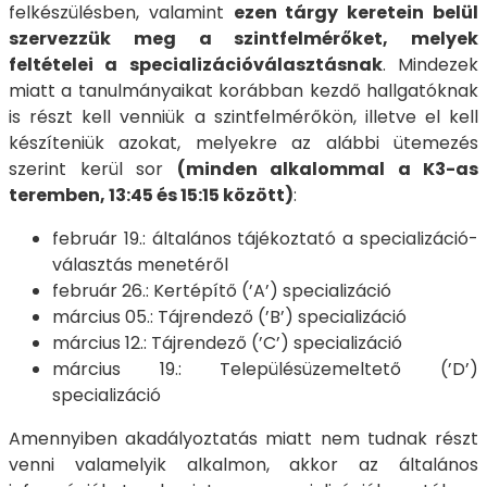
felkészülésben, valamint
ezen tárgy keretein belül
szervezzük meg a szintfelmérőket, melyek
feltételei a specializációválasztásnak
. Mindezek
miatt a tanulmányaikat korábban kezdő hallgatóknak
is részt kell venniük a szintfelmérőkön, illetve el kell
készíteniük azokat, melyekre az alábbi ütemezés
szerint kerül sor
(minden alkalommal a K3-as
teremben, 13:45 és 15:15 között)
:
február 19.: általános tájékoztató a specializáció-
választás menetéről
február 26.: Kertépítő (’A’) specializáció
március 05.: Tájrendező (’B’) specializáció
március 12.: Tájrendező (’C’) specializáció
március 19.: Településüzemeltető (’D’)
specializáció
Amennyiben akadályoztatás miatt nem tudnak részt
venni valamelyik alkalmon, akkor az általános