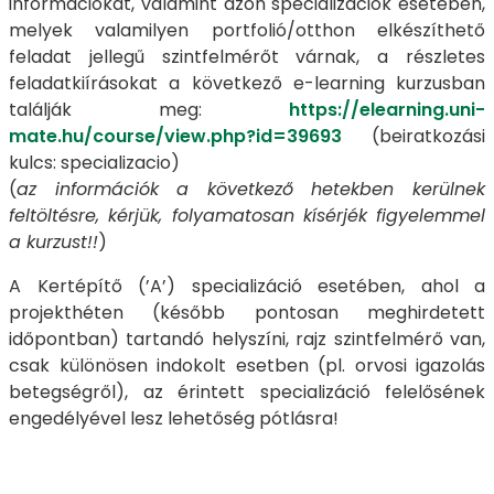
információkat, valamint azon specializációk esetében,
melyek valamilyen portfolió/otthon elkészíthető
feladat jellegű szintfelmérőt várnak, a részletes
feladatkiírásokat a következő e-learning kurzusban
találják meg:
https://elearning.uni-
mate.hu/course/view.php?id=39693
(beiratkozási
kulcs: specializacio)
(
az információk a következő hetekben kerülnek
feltöltésre, kérjük, folyamatosan kísérjék figyelemmel
a kurzust!!
)
A Kertépítő (’A’) specializáció esetében, ahol a
projekthéten (később pontosan meghirdetett
időpontban) tartandó helyszíni, rajz szintfelmérő van,
csak különösen indokolt esetben (pl. orvosi igazolás
betegségről), az érintett specializáció felelősének
engedélyével lesz lehetőség pótlásra!