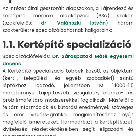
Az intézet által gesztorált alapszakon, a Tájrendező és
kertépítő mérnöki alapképzési (BSc) szakon
(szakfelelős:
dr. Valánszki István
) három
szakterületre specializálódhatnak hallgatóink:
1.1. Kertépítő specializáció
Specializációfelelős:
Dr. Sárospataki Máté egyetemi
docens
A Kertépítő specializáció többek között az objektum
(kert-, települési- és egyéb szabadtéri) szintű
léptékhez igazodó, jellemzően M 1:1000-1:5
méretarányú tájépítészeti vizsgálati-, elemző- és
problémafeltáró módszerekkel foglalkozik. Másfelől a
feltárt információk és kutatási eredmények szöveges
és erős vizuális-grafikai megjelenítéséhez nyújt
megfelelő ismereteket. Harmadrészt a kertépítészeti
kivitelezés részletkérdéseiben segít eligazodni és