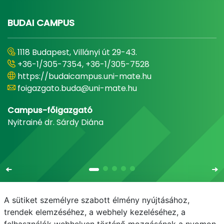
BUDAI CAMPUS
1118 Budapest, Villányi út 29-43.
+36-1/305-7354, +36-1/305-7528
https://budaicampus.uni-mate.hu
foigazgato.buda@uni-mate.hu
Campus-főigazgató
Nyitrainé dr. Sárdy Diána
A sütiket személyre szabott élmény nyújtásához,
trendek elemzéséhez, a webhely kezeléséhez, a