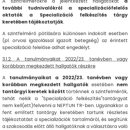
A szintfelmérőkre a jelentkezett hallgatókat
a
további tudnivalókról a specializációfelelős
oktatók a Specializáció felkészítés tárgy
keretében tájékoztatják
.
A szintfelmérő pótlására különösen indokolt esetben
(pl. orvosi igazolással igazolt betegség) az érintett
specializáció felelőse adhat engedélyt.
3.1.2. A tanulmányaikat 2022/23. tanévben vagy
korábban megkezdett hallgatók részére
A
tanulmányaikat a 2022/23. tanévben vagy
korábban megkezdett hallgatók
esetében
nem
tantárgyi keretek között
történnek a szintfelmérők,
tehát nekik a "Specializáció felkészítés"tantárgyat
nem kell(ett)felvenni a NEPTUN TR-ben. Ugyanakkor a
fent említett tantárgy keretében tartunk részletes
tájékoztatást a specializációk tartalmáról, és segítünk
a szakosodás előtt álló hallgatóknak a választásra való