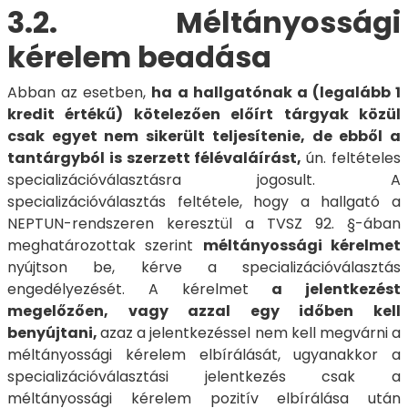
3.2. Méltányossági
kérelem beadása
Abban az esetben,
ha a hallgatónak a (legalább 1
kredit értékű) kötelezően előírt tárgyak közül
csak egyet nem sikerült teljesítenie, de ebből a
tantárgyból is szerzett félévaláírást,
ún. feltételes
specializációválasztásra jogosult. A
specializációválasztás feltétele, hogy a hallgató a
NEPTUN-rendszeren keresztül a TVSZ 92. §-ában
meghatározottak szerint
méltányossági kérelmet
nyújtson be, kérve a specializációválasztás
engedélyezését. A kérelmet
a jelentkezést
megelőzően, vagy azzal egy időben kell
benyújtani,
azaz a jelentkezéssel nem kell megvárni a
méltányossági kérelem elbírálását, ugyanakkor a
specializációválasztási jelentkezés csak a
méltányossági kérelem pozitív elbírálása után