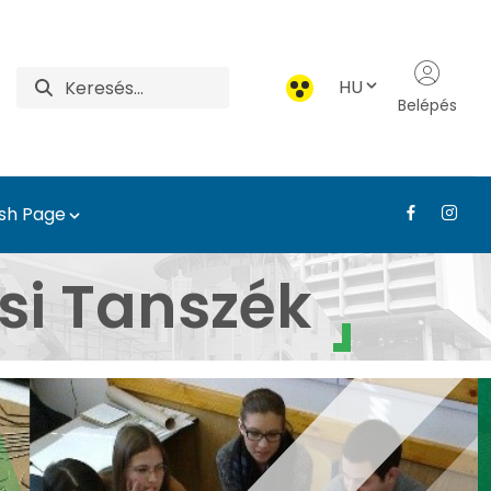
HU
Belépés
ish Page
tészeti, Településterve
si Tanszék