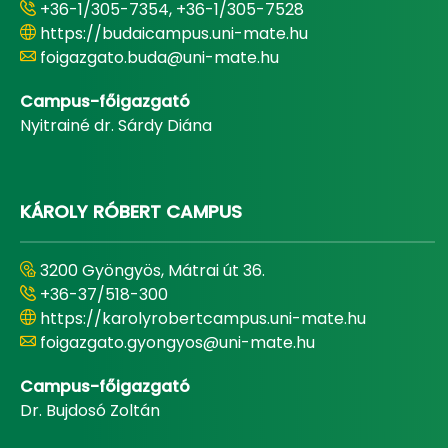
+36-1/305-7354, +36-1/305-7528
https://budaicampus.uni-mate.hu
foigazgato.buda@uni-mate.hu
Campus-főigazgató
Nyitrainé dr. Sárdy Diána
KÁROLY RÓBERT CAMPUS
3200 Gyöngyös, Mátrai út 36.
+36-37/518-300
https://karolyrobertcampus.uni-mate.hu
foigazgato.gyongyos@uni-mate.hu
Campus-főigazgató
Dr. Bujdosó Zoltán