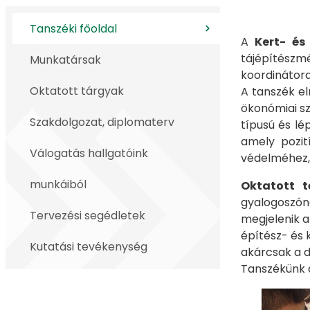
Tanszéki főoldal
A
Kert- és
tájépítészm
Munkatársak
koordinátora
Oktatott tárgyak
A tanszék el
ökonómiai sz
Szakdolgozat, diplomaterv
típusú és lé
amely pozit
Válogatás hallgatóink
védelméhez, 
munkáiból
Oktatott 
gyalogoszón
Tervezési segédletek
megjelenik a
építész- és 
Kutatási tevékenység
akárcsak a d
Tanszékünk a