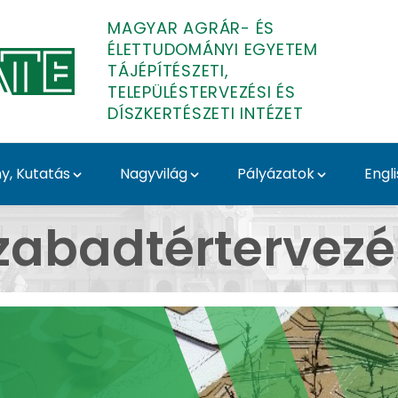
MAGYAR AGRÁR- ÉS
ÉLETTUDOMÁNYI EGYETEM
TÁJÉPÍTÉSZETI,
TELEPÜLÉSTERVEZÉSI ÉS
DÍSZKERTÉSZETI INTÉZET
, Kutatás
Nagyvilág
Pályázatok
Engl
ezési Tanszék - Tájépí
Szabadtértervezé