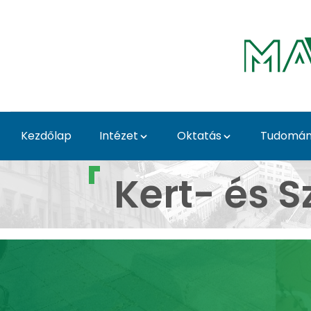
Ugrás a fő tartalomhoz
Kezdőlap
Intézet
Oktatás
Tudomány
Kert- és Szabadtérterv
Kert- és 