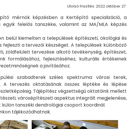
Utolsó frissítés: 2022 október 27.
pítő mérnök képzésben a Kertépítő specializáció, a
 egyik felelős tanszéke, valamint az MA/MLA képzés
n belül kiemelten a települések építészeti, ökológiai és
fejleszti a tervezői készséget. A települések különböző
i, zöldfelületi tervezése alkotó tevékenység, építészet,
formálásához, fejlesztéséhez, kulturális értékeinek
nyezetminőségnek a javításához.
pülési szabadterek széles spektruma: városi terek,
. A tervezés oktatásának összes léptéke és lépése
szletképzésig. Tájépítész végzettségű oktatóink mellett
tészeti, városépítészeti aspektus integrált megjelenése,
ülön tanszéki dendrológiai csoport koordinál.
nkon tájékozódhatnak.