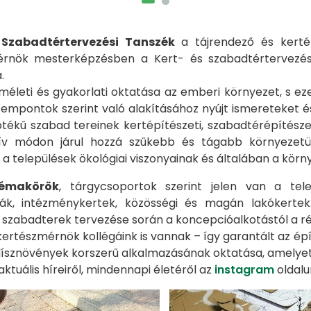
 Szabadtértervezési Tanszék
a tájrendező és kerté
érnök mesterképzésben a Kert- és szabadtértervezés
.
méleti és gyakorlati oktatása az emberi környezet, s eze
empontok szerint való alakításához nyújt ismereteket és 
ptékű szabad tereinek kertépítészeti, szabadtérépítészet
ív módon járul hozzá szűkebb és tágabb környezetünk 
a települések ökológiai viszonyainak és általában a kör
témakörök
, tárgycsoportok szerint jelen van a tele
ák, intézménykertek, közösségi és magán lakókertek
 szabadterek tervezése során a koncepcióalkotástól a ré
kertészmérnök kollégáink is vannak – így garantált az épí
ísznövények korszerű alkalmazásának oktatása, amelyet k
ktuális híreiről, mindennapi életéről az
instagram
oldalu