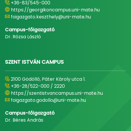
+36-83/545-000
https://georgikoncampus.uni-mate.hu
foigazgato.keszthely@uni-mate.hu
Campus-főigazgató
Dr. Rózsa László
SZENT ISTVÁN CAMPUS
2100 Gödöllő, Páter Károly utca 1.
+36-28/522-000 / 2220
https://szentistvancampus.uni-mate.hu
foigazgato.godollo@uni-mate.hu
Campus-főigazgató
Dr. Béres András