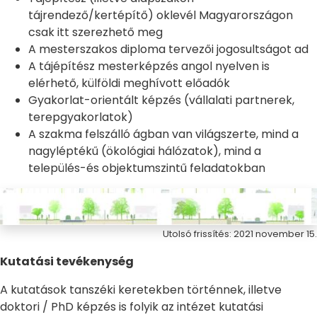
tájrendező/kertépítő) oklevél Magyarországon
csak itt szerezhető meg
A mesterszakos diploma tervezői jogosultságot ad
A tájépítész mesterképzés angol nyelven is
elérhető, külföldi meghívott előadók
Gyakorlat-orientált képzés (vállalati partnerek,
terepgyakorlatok)
A szakma felszálló ágban van világszerte, mind a
nagyléptékű (ökológiai hálózatok), mind a
település-és objektumszintű feladatokban
Utolsó frissítés: 2021 november 15.
Kutatási tevékenység
A kutatások tanszéki keretekben történnek, illetve
doktori / PhD képzés is folyik az intézet kutatási