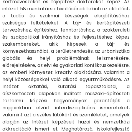
kertművészeket és tájépítész doktorokat képez. Az
intézet 58 munkatársa hivatásának tekinti az oktatást,
a tudás és szakmai készségek elsajátításához
szükséges feltételeket. A táj- és kertépítészeti
tervezéshez, építéshez, fenntartáshoz, a szakterületi
és szakpolitikai irányításhoz és fejlesztéshez képez
szakembereket, akik képesek a táj- és
környezethasználat, a területrendezés, az urbanisztika
globális és helyi problémáinak felismerésére,
előrejelzésére, az elvi és gyakorlati konfliktuskezelésre,
az emberi környezet kreatív alakítására, valamint a
helyi közösségekkel való alkotó együttműködésre. Az
Intézet oktatási, kutatási tapasztalatai, a
díszkertészeti alapokon indított műszaki-építészeti
tartalmú képzési hagyományok garantálják a
napjainkban elvárt interdiszciplináris ismereteket,
valamint azt a széles látókört és szemléletet, amelyek
alapján az Intézet képzéseit hazai és nemzetközi
akkreditáció ismeri el. Meghatározó, iskolafejlesztő