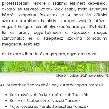
professzoraink rendre a szakma elismert képviselői,
oktatói és tervező voltak, akik stabil, máig érvényes
képzési alapokat fektettek le. A hazai és külföldi
szakmai körökben is aktív szerepet vállaló Intézet
végzett hallgatóinak elhelyezkedési aránya 90% feletti.
Ez az arány egyértelműen a képzések magas
színvonalát és a tájépítész szakma társadalmi
megbecsülését jelzi.
dr. Fekete Albert intézetigazgató, egyetemi tanár
Utolsó frissítés: 2021 november 15.
Az intézethez 6 tanszék és egy kutatócsoport tartozik:
Kertművészeti és Kertépítészeti Tanszék
Kert- és Szabadtértervezési Tanszék
Tájtervezési és Területfejlesztési Tanszék