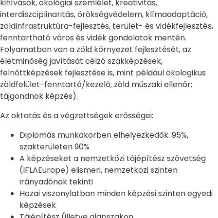
kihívások, ökológiai szemlélet, kreativitás,
interdiszciplinaritás, örökségvédelem, klímaadaptáció,
zöldinfrastruktúra-fejlesztés, terület- és vidékfejlesztés,
fenntartható város és vidék gondolatok mentén.
Folyamatban van a zöld környezet fejlesztését, az
életminőség javítását célzó szakképzések,
felnőttképzések fejlesztése is, mint például ökologikus
zöldfelület-fenntartó/kezelő; zöld műszaki ellenőr;
tájgondnok képzés).
Az oktatás és a végzettségek erősségei:
Diplomás munkakörben elhelyezkedők: 95%,
szakterületen 90%
A képzéseket a nemzetközi tájépítész szövetség
(IFLAEurope) elismeri, nemzetközi szinten
irányadónak tekinti
Hazai viszonylatban minden képzési szinten egyedi
képzések
Tájépítész (illetve alapszakon