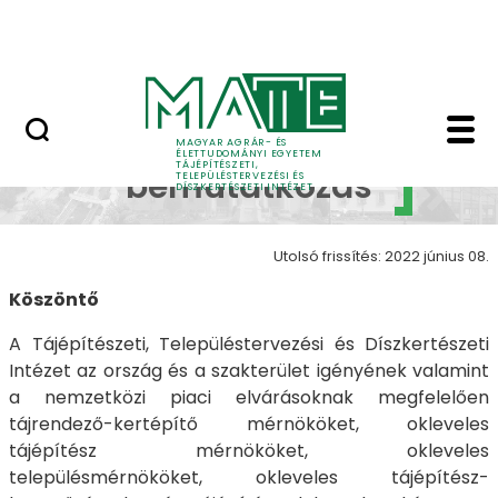
Pályázatok
Ugrás a fő tartalomhoz
English Page
Intézeti bemutatkozás 
Intézeti
MAGYAR AGRÁR- ÉS
ÉLETTUDOMÁNYI EGYETEM
TÁJÉPÍTÉSZETI,
bemutatkozás
TELEPÜLÉSTERVEZÉSI ÉS
DÍSZKERTÉSZETI INTÉZET
Utolsó frissítés: 2022 június 08.
Köszöntő
A Tájépítészeti, Településtervezési és Díszkertészeti
Intézet az ország és a szakterület igényének valamint
a nemzetközi piaci elvárásoknak megfelelően
tájrendező-kertépítő mérnököket, okleveles
tájépítész mérnököket, okleveles
településmérnököket, okleveles tájépítész-