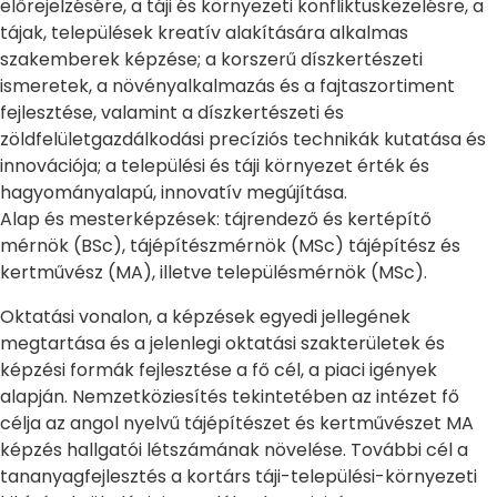
előrejelzésére, a táji és környezeti konfliktuskezelésre, a
tájak, települések kreatív alakítására alkalmas
szakemberek képzése; a korszerű díszkertészeti
ismeretek, a növényalkalmazás és a fajtaszortiment
fejlesztése, valamint a díszkertészeti és
zöldfelületgazdálkodási precíziós technikák kutatása és
innovációja; a települési és táji környezet érték és
hagyományalapú, innovatív megújítása.
Alap és mesterképzések: tájrendező és kertépítő
mérnök (BSc), tájépítészmérnök (MSc) tájépítész és
kertművész (MA), illetve településmérnök (MSc).
Oktatási vonalon, a képzések egyedi jellegének
megtartása és a jelenlegi oktatási szakterületek és
képzési formák fejlesztése a fő cél, a piaci igények
alapján. Nemzetköziesítés tekintetében az intézet fő
célja az angol nyelvű tájépítészet és kertművészet MA
képzés hallgatói létszámának növelése. További cél a
tananyagfejlesztés a kortárs táji-települési-környezeti