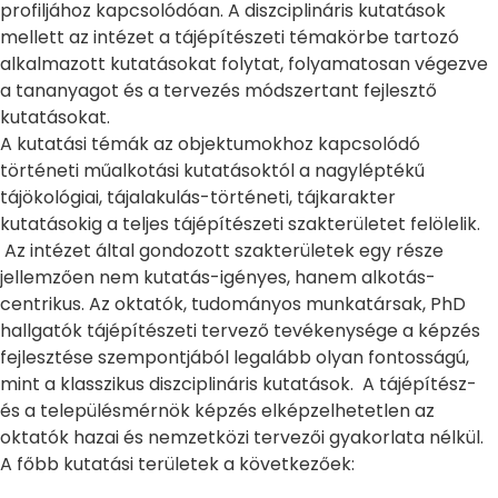
profiljához kapcsolódóan. A diszciplináris kutatások
mellett az intézet a tájépítészeti témakörbe tartozó
alkalmazott kutatásokat folytat, folyamatosan végezve
a tananyagot és a tervezés módszertant fejlesztő
kutatásokat.
A kutatási témák az objektumokhoz kapcsolódó
történeti műalkotási kutatásoktól a nagyléptékű
tájökológiai, tájalakulás-történeti, tájkarakter
kutatásokig a teljes tájépítészeti szakterületet felölelik.
Az intézet által gondozott szakterületek egy része
jellemzően nem kutatás-igényes, hanem alkotás-
centrikus. Az oktatók, tudományos munkatársak, PhD
hallgatók tájépítészeti tervező tevékenysége a képzés
fejlesztése szempontjából legalább olyan fontosságú,
mint a klasszikus diszciplináris kutatások. A tájépítész-
és a településmérnök képzés elképzelhetetlen az
oktatók hazai és nemzetközi tervezői gyakorlata nélkül.
A főbb kutatási területek a következőek: