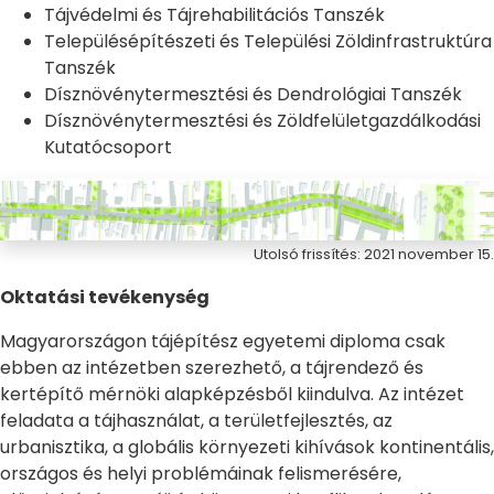
Tájvédelmi és Tájrehabilitációs Tanszék
Településépítészeti és Települési Zöldinfrastruktúra
Tanszék
Dísznövénytermesztési és Dendrológiai Tanszék
Dísznövénytermesztési és Zöldfelületgazdálkodási
Kutatócsoport
Utolsó frissítés: 2021 november 15.
Oktatási tevékenység
Magyarországon tájépítész egyetemi diploma csak
ebben az intézetben szerezhető, a tájrendező és
kertépítő mérnöki alapképzésből kiindulva. Az intézet
feladata a tájhasználat, a területfejlesztés, az
urbanisztika, a globális környezeti kihívások kontinentális,
országos és helyi problémáinak felismerésére,