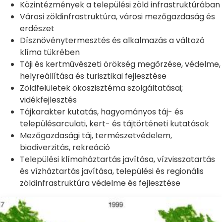
Közintézmények a települési zöld infrastruktúrában
Városi zöldinfrastruktúra, városi mezőgazdaság és
erdészet
Dísznövénytermesztés és alkalmazás a változó
klíma tükrében
Táji és kertművészeti örökség megőrzése, védelme,
helyreállítása és turisztikai fejlesztése
Zöldfelületek ökoszisztéma szolgáltatásai;
vidékfejlesztés
Tájkarakter kutatás, hagyományos táj- és
településarculati, kert- és tájtörténeti kutatások
Mezőgazdasági táj, természetvédelem,
biodiverzitás, rekreáció
Települési klímaháztartás javítása, vízvisszatartás
és vízháztartás javítása, települési és regionális
zöldinfrastruktúra védelme és fejlesztése