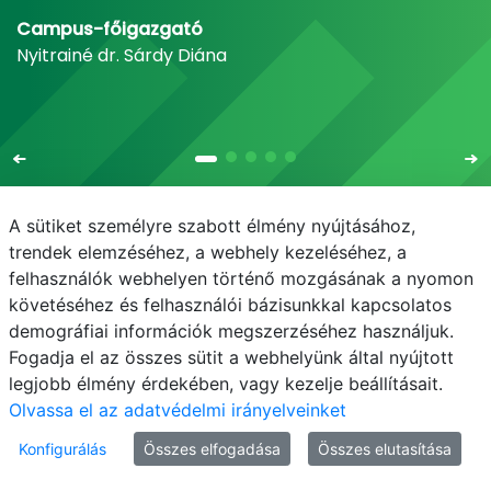
Campus-főigazgató
Nyitrainé dr. Sárdy Diána
A sütiket személyre szabott élmény nyújtásához,
trendek elemzéséhez, a webhely kezeléséhez, a
felhasználók webhelyen történő mozgásának a nyomon
E-mail
Telefonkönyv
NEPTUN
E-learning
követéséhez és felhasználói bázisunkkal kapcsolatos
demográfiai információk megszerzéséhez használjuk.
Adatvédelem
Fogadja el az összes sütit a webhelyünk által nyújtott
legjobb élmény érdekében, vagy kezelje beállításait.
Olvassa el az adatvédelmi irányelveinket
Konfigurálás
Összes elfogadása
Összes elutasítása
© MATE 2021