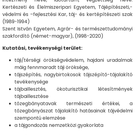
Kertészeti és Élelmiszeripari Egyetem, Tájépítészeti,-
védelmi és –fejlesztési Kar, táj- és kertépítészeti szak
(1989-1994)
Szent István Egyetem, Agrár- és természettudományi
szakfordító (német-magyar), (1998-2020)
Kutatási, tevékenységi terület:
táji/térségi örökségvédelem, hajdani uradalmak
máig fennmaradt táji öröksége,
tájszépítés, nagybirtokosok tájszépítő-tájalakító
tevékenysége
tájbaillesztés, ökoturisztikai létesítmények
tájbaillesztése
tőzegbányatavak természeti értékei, a
tőzegbányászat tájalakító hatásainak tájvédelmi
szempontú elemzése
a tájgondozás nemzetközi gyakorlata