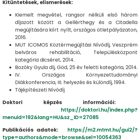
Kitüntetések, elismerések:
Kiemelt megvétel, rangsor nélküli első három
díjazott között a Gellérthegy és a Citadella
megújítására kiírt nyílt, országos ötletpályázaton,
2016.
MUT ICOMOS Köztérmegújítási Nívódíj, Veszprém
belváros rehabilitáció, Településközpont
kategória dicséret, 2014.
Bozóky Gyula díj, Göd, 25 év feletti kategória, 2014.
IV. Országos Környezettudományi
Diákkonferencia, III. helyezés és különdíj, 1994.
Tájépítészeti Nívódíj
Doktori képzés információi:
https://doktori.hu/index.php?
menuid=192&lang=HU&sz_ID=27085
Publikációs adatok:
https://m2.mtmt.hu/gui2/?
type=authors&mode=browse&sel=10054363