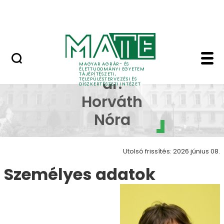
Pályázatok
Ugrás a fő tartalomhoz
English Page
Hubayné dr. Horváth Nó
Hubayné
MAGYAR AGRÁR- ÉS
ÉLETTUDOMÁNYI EGYETEM
TÁJÉPÍTÉSZETI,
dr.
TELEPÜLÉSTERVEZÉSI ÉS
DÍSZKERTÉSZETI INTÉZET
Horváth
Nóra
Utolsó frissítés: 2026 június 08.
Személyes adatok