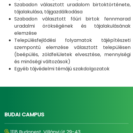
Szabadon választott uradalom birtoktörténete,
tájalakulása, tájgazdálkodása
Szabadon választott főúri birtok fennmarad
uradalmi örökségének és tájalakulásának
elemzése
Településfejlődési folyamatok tájépítészeti
szempontú elemzése választott településen
(beépülés, zöldfelületek elvesztése, mennyiségi
és minőségi változások)
Egyéb tájvédelmi témájú szakdolgozatok
BUDAI CAMPUS
1118 Budapest, Villányi út 29-43.