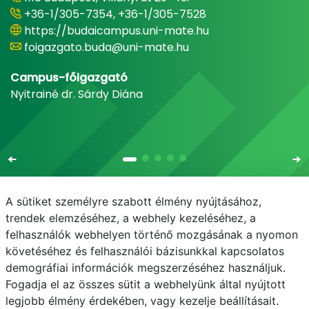
+36-1/305-7354, +36-1/305-7528
https://budaicampus.uni-mate.hu
foigazgato.buda@uni-mate.hu
Campus-főigazgató
Nyitrainé dr. Sárdy Diána
A sütiket személyre szabott élmény nyújtásához,
trendek elemzéséhez, a webhely kezeléséhez, a
felhasználók webhelyen történő mozgásának a nyomon
E-mail
Telefonkönyv
NEPTUN
E-learning
követéséhez és felhasználói bázisunkkal kapcsolatos
demográfiai információk megszerzéséhez használjuk.
Adatvédelem
Fogadja el az összes sütit a webhelyünk által nyújtott
legjobb élmény érdekében, vagy kezelje beállításait.