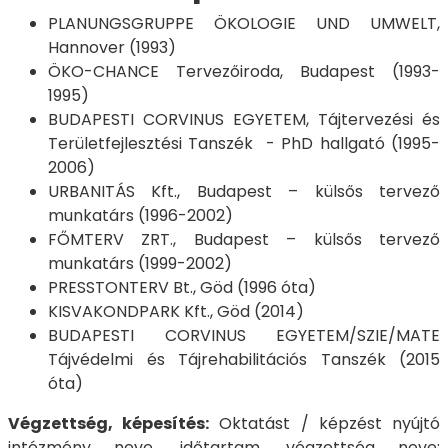
PLANUNGSGRUPPE ÖKOLOGIE UND UMWELT,
Hannover (1993)
ÖKO-CHANCE Tervezőiroda, Budapest (1993-
1995)
BUDAPESTI CORVINUS EGYETEM, Tájtervezési és
Területfejlesztési Tanszék - PhD hallgató (1995-
2006)
URBANITÁS Kft., Budapest – külsős tervező
munkatárs (1996-2002)
FŐMTERV ZRT., Budapest – külsős tervező
munkatárs (1999-2002)
PRESSTONTERV Bt., Göd (1996 óta)
KISVAKONDPARK Kft., Göd (2014)
BUDAPESTI CORVINUS EGYETEM/SZIE/MATE
Tájvédelmi és Tájrehabilitációs Tanszék (2015
óta)
Végzettség, képesítés:
Oktatást / képzést nyújtó
intézmény neve, időtartam, végzettség neve: