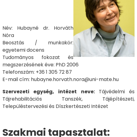
Név: Hubayné dr. Horváth
Nóra
Beosztás / munkakör:
egyetemi docens
Tudományos fokozat és
megszerzésének éve: PhD 2006
Telefonszám: +36 1 305 72 87
E-mail cím: hubayne.horvath.nora@uni-mate.hu
Szervezeti egység, intézet neve:
Tájvédelmi és
Tájrehabilitációs Tanszék, Tájépítészeti,
Településtervezési és Díszkertészeti Intézet
Szakmai tapasztalat: