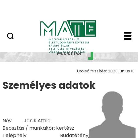
Pályázatok
Ugrás a fő tartalomhoz
English Page
Janik Attila - Tájépíté
Janik
MAGYAR AGRÁR- ÉS
ÉLETTUDOMÁNYI EGYETEM
TÁJÉPÍTÉSZETI,
Attila
TELEPÜLÉSTERVEZÉSI ÉS
DÍSZKERTÉSZETI INTÉZET
Utolsó frissítés: 2023 június 13.
Személyes adatok
Név: Janik Attila
Beosztás / munkakör: kertész
Telephely: Budatétény,