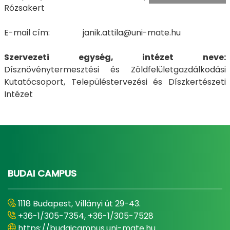
Rózsakert
E-mail cím: janik.attila@uni-mate.hu
Szervezeti egység, intézet neve:
Dísznövénytermesztési és Zöldfelületgazdálkodási
Kutatócsoport, Településtervezési és Díszkertészeti
Intézet
BUDAI CAMPUS
1118 Budapest, Villányi út 29-43.
+36-1/305-7354, +36-1/305-7528
https://budaicampus.uni-mate.hu