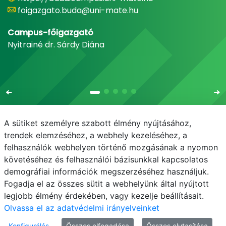
foigazgato.buda@uni-mate.hu
Campus-főigazgató
Nyitrainé dr. Sárdy Diána
A sütiket személyre szabott élmény nyújtásához,
trendek elemzéséhez, a webhely kezeléséhez, a
felhasználók webhelyen történő mozgásának a nyomon
E-mail
Telefonkönyv
NEPTUN
E-learning
követéséhez és felhasználói bázisunkkal kapcsolatos
demográfiai információk megszerzéséhez használjuk.
Adatvédelem
Fogadja el az összes sütit a webhelyünk által nyújtott
legjobb élmény érdekében, vagy kezelje beállításait.
Olvassa el az adatvédelmi irányelveinket
Konfigurálás
Összes elfogadása
Összes elutasítása