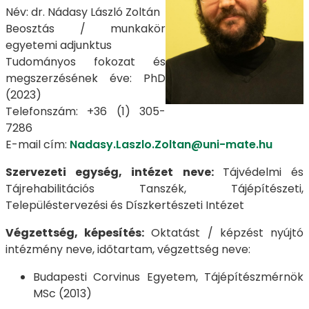
Név: dr. Nádasy László Zoltán
Beosztás / munkakör
egyetemi adjunktus
Tudományos fokozat és
megszerzésének éve: PhD
(2023)
Telefonszám: +36 (1) 305-
7286
E-mail cím:
Nadasy.Laszlo.Zoltan@uni-mate.hu
Szervezeti egység, intézet neve:
Tájvédelmi és
Tájrehabilitációs Tanszék, Tájépítészeti,
Településtervezési és Díszkertészeti Intézet
Végzettség, képesítés:
Oktatást / képzést nyújtó
intézmény neve, időtartam, végzettség neve:
Budapesti Corvinus Egyetem, Tájépítészmérnök
MSc (2013)