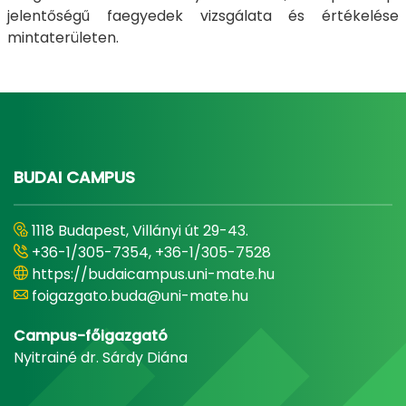
jelentőségű faegyedek vizsgálata és értékelése
mintaterületen.
BUDAI CAMPUS
1118 Budapest, Villányi út 29-43.
+36-1/305-7354, +36-1/305-7528
https://budaicampus.uni-mate.hu
foigazgato.buda@uni-mate.hu
Campus-főigazgató
Nyitrainé dr. Sárdy Diána