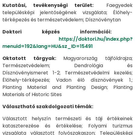
Kutatási, tevékenységi terület:
Faegyedek
településképi jelentőségének vizsgálata; Élőhely-
térképezés és természetvédelem; Dísznövénytan
Doktori képzés információi:
https://doktori.hu/index.php?
menuid=192&lang=HU&sz_ID=15491
Oktatott tárgyak:
Magyarország tájföldrajza;
Természetvédelem; Dendrológia és
Dísznövényismeret 1-2; Természetvédelmi kezelés;
Élőhely-térképezés; Vadon élő dísznövények 1.;
Planting Material and Planting Design; Planting
Materials of Historic Sites
Választható szakdolgozati témák:
Választott helyszín természeti és táji értékeinek
kataszterezése és értékelése; Folyami turizmus
vizsgálata választott folyószakaszon; Településképi