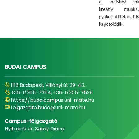
a, melyhez sok
kreatív munka,
gyakorlati feladat is
kapcsolódik.
BUDAI CAMPUS
1118 Budapest, Villányi út 29-43.
+36-1/305-7354, +36-1/305-7528
https://budaicampus.uni-mate.hu
foigazgato.buda@uni-mate.hu
Campus-főigazgató
Nyitrainé dr. Sárdy Diána