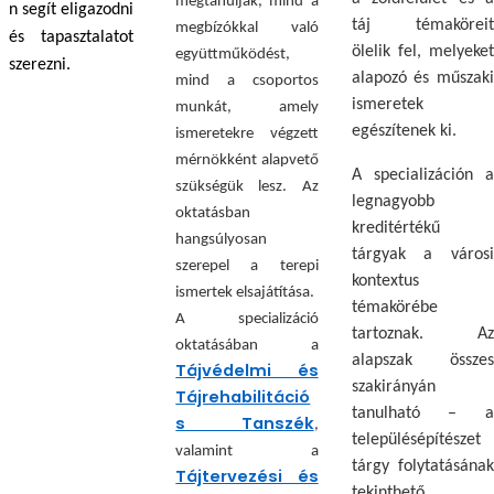
megtanulják, mind a
n segít eligazodni
táj témaköreit
megbízókkal való
és tapasztalatot
ölelik fel, melyeket
együttműködést,
szerezni.
alapozó és műszaki
mind a csoportos
ismeretek
munkát, amely
egészítenek ki.
ismeretekre végzett
mérnökként alapvető
A specializáción a
szükségük lesz. Az
legnagyobb
oktatásban
kreditértékű
hangsúlyosan
tárgyak a városi
szerepel a terepi
kontextus
ismertek elsajátítása.
témakörébe
A specializáció
tartoznak. Az
oktatásában a
alapszak összes
Tájvédelmi és
szakirányán
Tájrehabilitáció
tanulható – a
s Tanszék
,
településépítészet
valamint a
tárgy folytatásának
Tájtervezési és
tekinthető