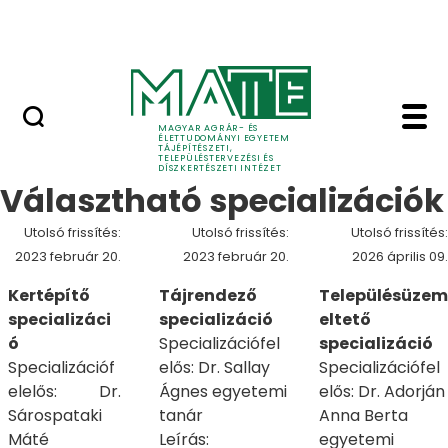
Pályázatok
Ugrás a fő tartalomhoz
English Page
Specializáció - Tájépí
Specializáció
MAGYAR AGRÁR- ÉS
ÉLETTUDOMÁNYI EGYETEM
TÁJÉPÍTÉSZETI,
TELEPÜLÉSTERVEZÉSI ÉS
DÍSZKERTÉSZETI INTÉZET
Választható specializációk
Utolsó frissítés:
Utolsó frissítés:
Utolsó frissítés:
2023 február 20.
2023 február 20.
2026 április 09.
Kertépítő
Tájrendező
Településüzem
specializáci
specializáció
eltető
ó
Specializációfel
specializáció
Specializációf
elős: Dr. Sallay
Specializációfel
elelős: Dr.
Ágnes egyetemi
elős: Dr. Adorján
Sárospataki
tanár
Anna Berta
Máté
Leírás:
egyetemi