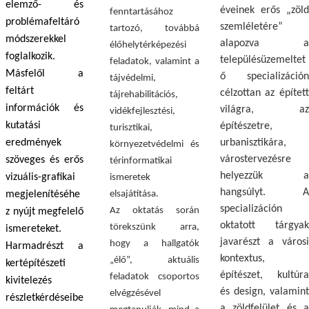
elemző- és
éveinek erős „zöld
fenntartásához
problémafeltáró
szemléletére”
tartozó, továbbá
módszerekkel
alapozva a
élőhelytérképezési
foglalkozik.
településüzemeltet
feladatok, valamint a
Másfelől a
ő specializáción
tájvédelmi,
feltárt
célzottan az épített
tájrehabilitációs,
információk és
világra, az
vidékfejlesztési,
kutatási
építészetre,
turisztikai,
eredmények
urbanisztikára,
környezetvédelmi és
várostervezésre
szöveges és erős
térinformatikai
helyezzük a
vizuális-grafikai
ismeretek
hangsúlyt. A
megjelenítéséhe
elsajátítása.
specializáción
Az oktatás során
z nyújt megfelelő
oktatott tárgyak
törekszünk arra,
ismereteket.
javarészt a városi
hogy a hallgatók
Harmadrészt a
kontextus,
„élő”, aktuális
kertépítészeti
építészet, kultúra
feladatok csoportos
kivitelezés
és design, valamint
elvégzésével
részletkérdéseibe
a zöldfelület és a