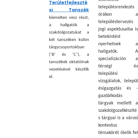
Területfejleszté
településrendezés
si Tanszék
órákon a
kiemelten vesz részt,
településtervezés
a hallgatók a
jogi aspektusaiba is
szakdolgozatukat a
betekintést
két tanszéken külön
nyerhetnek a
tárgycsoportokban
hallgatók. A
(’B’ és ’C’), a
specializáción a
tanszékek oktatóinak
térségi és
vezetésével készítik
települési
el.
vizsgálatok, települ
ésigazgatás és -
gazdálkodás
tárgyak mellett a
szakdolgozatkészíté
s tárgyai is a városi
kontextus
témakörét ölelik fel