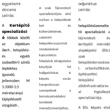
egyetemi
adjunktus
A szak Tájrendező
docens
Leírás:
specializációján első
Leírás:
A
sorban a települések
Kertépítő
A
bel- és
településüzemelte
specializáci
külterületeinek,
tő specializáció
a
ó
valamint
többek között
tájrendező és
településcsoportok
az objektum
kertépítő mérnöki
rendezésével
(kert-, települési-
alapképzési (BSc)
kapcsolatos
és egyéb
szak
feladatok elvégzésére
szabadtéri) szintű
településtervezésse
készítjük fel
l, urbanisztikával,
léptékhez
hallgatóinkat. A
építészettel,
igazodó,
képzés során
települési
jellemzően M
hangsúlyosan
zöldinfrastruktúráv
1:1000-1:5
szerepelnek a
al foglalkozó
méretarányú
természetvédelmi
specializációja.
tájépítészeti
területek
vizsgálati-,
A BSc képzés első
menedzsmentjéhez,