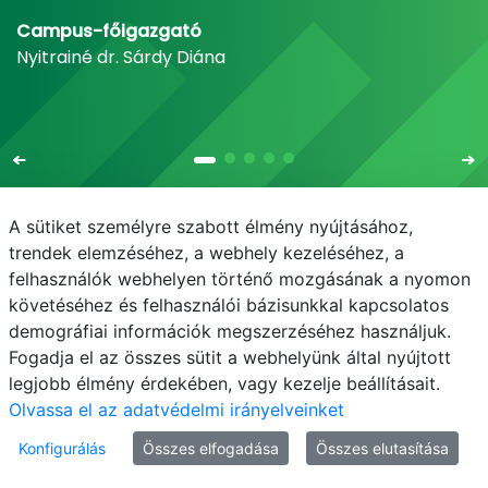
Campus-főigazgató
Nyitrainé dr. Sárdy Diána
A sütiket személyre szabott élmény nyújtásához,
trendek elemzéséhez, a webhely kezeléséhez, a
felhasználók webhelyen történő mozgásának a nyomon
E-mail
Telefonkönyv
NEPTUN
E-learning
követéséhez és felhasználói bázisunkkal kapcsolatos
demográfiai információk megszerzéséhez használjuk.
Adatvédelem
Fogadja el az összes sütit a webhelyünk által nyújtott
legjobb élmény érdekében, vagy kezelje beállításait.
Olvassa el az adatvédelmi irányelveinket
Konfigurálás
Összes elfogadása
Összes elutasítása
© MATE 2021