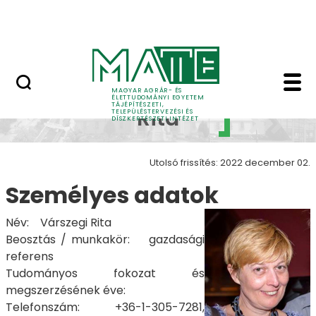
Pályázatok
Ugrás a fő tartalomhoz
English Page
Várszegi Rita - Tájépít
Várszegi
MAGYAR AGRÁR- ÉS
ÉLETTUDOMÁNYI EGYETEM
TÁJÉPÍTÉSZETI,
Rita
TELEPÜLÉSTERVEZÉSI ÉS
DÍSZKERTÉSZETI INTÉZET
Utolsó frissítés: 2022 december 02.
Személyes adatok
Név: Várszegi Rita
Beosztás / munkakör: gazdasági
referens
Tudományos fokozat és
megszerzésének éve:
Telefonszám: +36-1-305-7281,