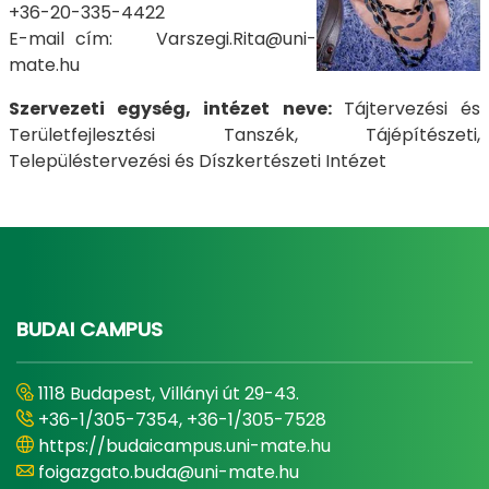
+36-20-335-4422
E-mail cím: Varszegi.Rita@uni-
mate.hu
Szervezeti egység, intézet neve:
Tájtervezési és
Területfejlesztési Tanszék, Tájépítészeti,
Településtervezési és Díszkertészeti Intézet
BUDAI CAMPUS
1118 Budapest, Villányi út 29-43.
+36-1/305-7354, +36-1/305-7528
https://budaicampus.uni-mate.hu
foigazgato.buda@uni-mate.hu