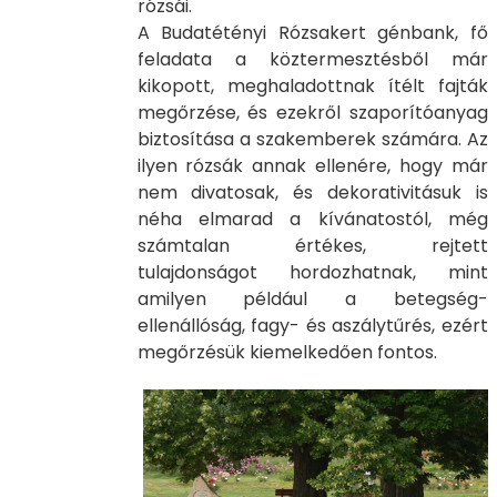
rózsái.
A Budatétényi Rózsakert génbank, fő
feladata a köztermesztésből már
kikopott, meghaladottnak ítélt fajták
megőrzése, és ezekről szaporítóanyag
biztosítása a szakemberek számára. Az
ilyen rózsák annak ellenére, hogy már
nem divatosak, és dekorativitásuk is
néha elmarad a kívánatostól, még
számtalan értékes, rejtett
tulajdonságot hordozhatnak, mint
amilyen például a betegség-
ellenállóság, fagy- és aszálytűrés, ezért
megőrzésük kiemelkedően fontos.