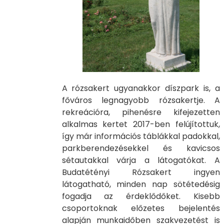
A rózsakert ugyanakkor díszpark is, a
főváros legnagyobb rózsakertje. A
rekreációra, pihenésre kifejezetten
alkalmas kertet 2017-ben felújítottuk,
így már információs táblákkal padokkal,
parkberendezésekkel és kavicsos
sétautakkal várja a látogatókat. A
Budatétényi Rózsakert ingyen
látogatható, minden nap sötétedésig
fogadja az érdeklődőket. Kisebb
csoportoknak előzetes bejelentés
alapján munkaidőben szakvezetést is