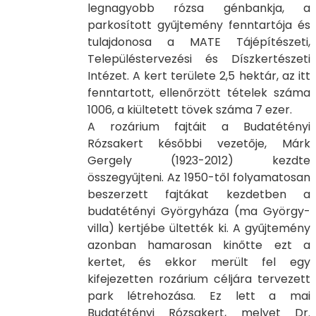
legnagyobb rózsa génbankja, a
parkosított gyűjtemény fenntartója és
tulajdonosa a MATE Tájépítészeti,
Településtervezési és Díszkertészeti
Intézet. A kert területe 2,5 hektár, az itt
fenntartott, ellenőrzött tételek száma
1006, a kiültetett tövek száma 7 ezer.
A rozárium fajtáit a Budatétényi
Rózsakert későbbi vezetője, Márk
Gergely (1923-2012) kezdte
összegyűjteni. Az 1950-től folyamatosan
beszerzett fajtákat kezdetben a
budatétényi Györgyháza (ma György-
villa) kertjébe ültették ki. A gyűjtemény
azonban hamarosan kinőtte ezt a
kertet, és ekkor merült fel egy
kifejezetten rozárium céljára tervezett
park létrehozása. Ez lett a mai
Budatétényi Rózsakert, melyet Dr.