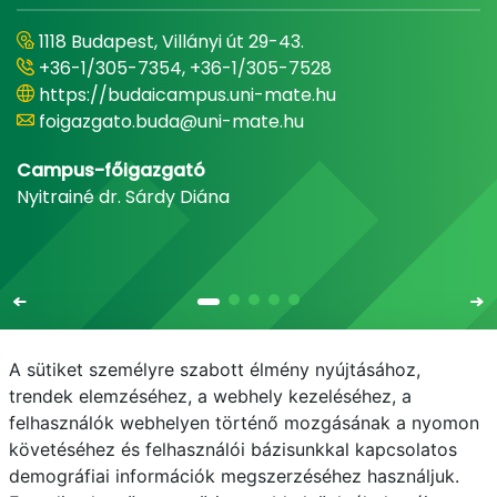
1118 Budapest, Villányi út 29-43.
+36-1/305-7354, +36-1/305-7528
https://budaicampus.uni-mate.hu
foigazgato.buda@uni-mate.hu
Campus-főigazgató
Nyitrainé dr. Sárdy Diána
A sütiket személyre szabott élmény nyújtásához,
trendek elemzéséhez, a webhely kezeléséhez, a
felhasználók webhelyen történő mozgásának a nyomon
E-mail
Telefonkönyv
NEPTUN
E-learning
követéséhez és felhasználói bázisunkkal kapcsolatos
demográfiai információk megszerzéséhez használjuk.
Adatvédelem