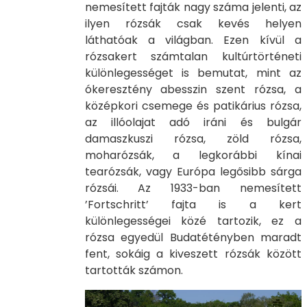
nemesített fajták nagy száma jelenti, az
ilyen rózsák csak kevés helyen
láthatóak a világban. Ezen kívül a
rózsakert számtalan kultúrtörténeti
különlegességet is bemutat, mint az
ókeresztény abesszin szent rózsa, a
középkori csemege és patikárius rózsa,
az illóolajat adó iráni és bulgár
damaszkuszi rózsa, zöld rózsa,
moharózsák, a legkorábbi kínai
tearózsák, vagy Európa legősibb sárga
rózsái. Az 1933-ban nemesített
’Fortschritt’ fajta is a kert
különlegességei közé tartozik, ez a
rózsa egyedül Budatétényben maradt
fent, sokáig a kiveszett rózsák között
tartották számon.