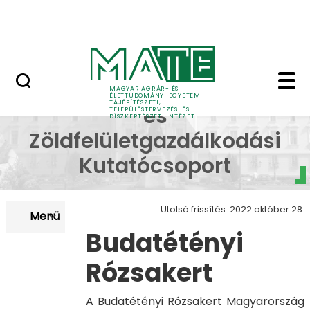
Pályázatok
Ugrás a fő tartalomhoz
English Page
Budatétényi Rózsakert 
Dísznövénytermesztési
MAGYAR AGRÁR- ÉS
ÉLETTUDOMÁNYI EGYETEM
TÁJÉPÍTÉSZETI,
és
TELEPÜLÉSTERVEZÉSI ÉS
DÍSZKERTÉSZETI INTÉZET
Zöldfelületgazdálkodási
Kutatócsoport
Utolsó frissítés: 2022 október 28.
Menü
Budatétényi
Rózsakert
A Budatétényi Rózsakert Magyarország