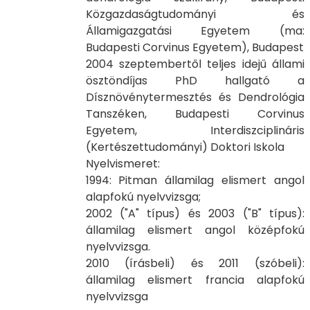
Közgazdaságtudományi és
Államigazgatási Egyetem (ma:
Budapesti Corvinus Egyetem), Budapest
2004 szeptembertől teljes idejű állami
ösztöndíjas PhD hallgató a
Dísznövénytermesztés és Dendrológia
Tanszéken, Budapesti Corvinus
Egyetem, Interdiszciplináris
(Kertészettudományi) Doktori Iskola
Nyelvismeret:
1994: Pitman államilag elismert angol
alapfokú nyelvvizsga;
2002 ("A" típus) és 2003 ("B" típus):
államilag elismert angol középfokú
nyelvvizsga.
2010 (írásbeli) és 2011 (szóbeli):
államilag elismert francia alapfokú
nyelvvizsga