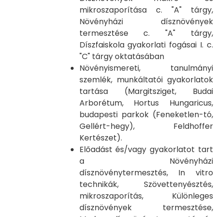
mikroszaporítása c. "A" tárgy,
Növényházi dísznövények
termesztése c. "A" tárgy,
Díszfaiskola gyakorlati fogásai I. c.
"C" tárgy oktatásában
Növényismereti, tanulmányi
szemlék, munkáltatói gyakorlatok
tartása (Margitsziget, Budai
Arborétum, Hortus Hungaricus,
budapesti parkok (Feneketlen-tó,
Gellért-hegy), Feldhoffer
Kertészet).
Előadást és/vagy gyakorlatot tart
a Növényházi
dísznövénytermesztés, In vitro
technikák, Szövettenyésztés,
mikroszaporítás, Különleges
dísznövények termesztése,