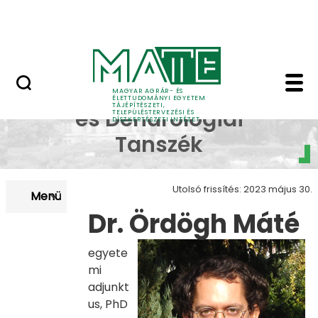
Pályázatok
Ugrás a fő tartalomhoz
English Page
Dr. Ördögh Máté - Tájé
Dísznövénytermesztési
MAGYAR AGRÁR- ÉS
ÉLETTUDOMÁNYI EGYETEM
TÁJÉPÍTÉSZETI,
és Dendrológiai
TELEPÜLÉSTERVEZÉSI ÉS
DÍSZKERTÉSZETI INTÉZET
Tanszék
Utolsó frissítés: 2023 május 30.
Menü
Dr. Ördögh Máté
egyete
mi
adjunkt
us, PhD