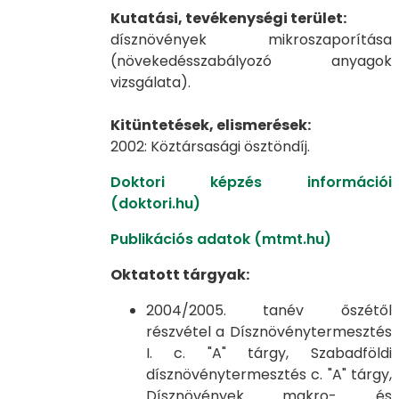
Kutatási, tevékenységi terület:
dísznövények mikroszaporítása
(növekedésszabályozó anyagok
vizsgálata).
Kitüntetések, elismerések:
2002: Köztársasági ösztöndíj.
Doktori képzés információi
(doktori.hu)
Publikációs adatok (mtmt.hu)
Oktatott tárgyak:
2004/2005. tanév őszétől
részvétel a Dísznövénytermesztés
I. c. "A" tárgy, Szabadföldi
dísznövénytermesztés c. "A" tárgy,
Dísznövények makro- és