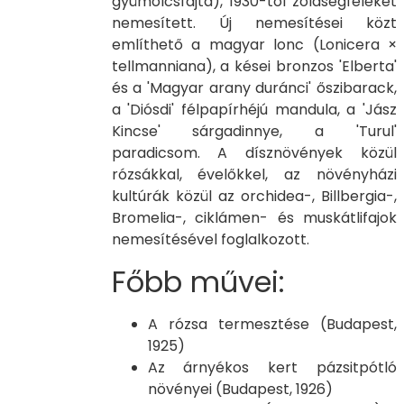
gyümölcsfajta), 1930-tól zöldségféléket
nemesített. Új nemesítései közt
említhető a magyar lonc (Lonicera ×
tellmanniana), a kései bronzos 'Elberta'
és a 'Magyar arany duránci' őszibarack,
a 'Diósdi' félpapírhéjú mandula, a 'Jász
Kincse' sárgadinnye, a 'Turul'
paradicsom. A dísznövények közül
rózsákkal, évelőkkel, az növényházi
kultúrák közül az orchidea-, Billbergia-,
Bromelia-, ciklámen- és muskátlifajok
nemesítésével foglalkozott.
Főbb művei:
A rózsa termesztése (Budapest,
1925)
Az árnyékos kert pázsitpótló
növényei (Budapest, 1926)