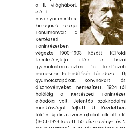
a II. világháború
előtti
növénynemesítés
kimagasló alakja.
Tanulmányait a
Kertészeti
Tanintézetben
végezte 1900-1903 között. Külföldi
tanulmányútja után a hazai
gyümölcstermesztés és kertészeti
nemesítés fellendítésén fáradozott. Új
gyümölcsfajtákat, konyhakerti és
dísznövényeket nemesített. 1924-től
haláláig a Kertészeti Tanintézet
előadója volt. Jelentős szakirodalmi
munkásságot fejtett ki. Kezdetben
főként új dísznövényfajtákat állított elő
(1904-1929 között 50 dísznövény- és 2