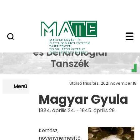
Pályázatok
Ugrás a fő tartalomhoz
English Page
Magyar Gyula - Tájépít
Dísznövénytermesztési
MAGYAR AGRÁR- ÉS
ÉLETTUDOMÁNYI EGYETEM
TÁJÉPÍTÉSZETI,
és Dendrológiai
TELEPÜLÉSTERVEZÉSI ÉS
DÍSZKERTÉSZETI INTÉZET
Tanszék
Utolsó frissítés: 2021 november 18.
Menü
Magyar Gyula
1884. április 24. - 1945. április 29.
Kertész,
növénynemesítő,