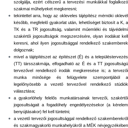
szolgálja, ezért célszerű a tervezési munkákkal foglalkozó
szakmai műhelyeket megkeresni;
tekintettel arra, hogy az okleveles tájépítész mérnöki oklevél
később, megfelelő gyakorlat után, lehetőséget biztosít a K, a
TK és a TR jogosultság, valamint műemléki és tájvédelmi
szakértői jogosultságok megszerzésére, olyan irodákat kell
keresni, ahol ilyen jogosultsággal rendelkező szakemberek
dolgoznak;
mivel a tájépítészet az építészet (É) és a településtervezés
(TT) társszakmája, elfogadható az É és a TT jogosultságú
tervezővel rendelkező irodák megkeresése is; a tervezői
munka minősége és felügyelete szempontjából a
legelőnyösebb a vezető tervezővel rendelkező stúdiók
választása;
a gyakorlóhely felelős munkatársainak tervezői, szakértői
jogosultságait a fogadóhely engedélyezésekor (a kérelem
benyújtásakor) fel kell tüntetni;
a vezető tervezői jogosultsággal rendelkező szakemberekről
és szakmagyakorló munkahelyükről a MÉK névjegyzékében