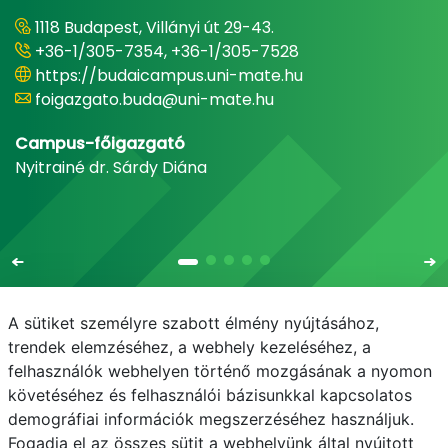
1118 Budapest, Villányi út 29-43.
+36-1/305-7354, +36-1/305-7528
https://budaicampus.uni-mate.hu
foigazgato.buda@uni-mate.hu
Campus-főigazgató
Nyitrainé dr. Sárdy Diána
A sütiket személyre szabott élmény nyújtásához,
trendek elemzéséhez, a webhely kezeléséhez, a
felhasználók webhelyen történő mozgásának a nyomon
E-mail
Telefonkönyv
NEPTUN
E-learning
követéséhez és felhasználói bázisunkkal kapcsolatos
demográfiai információk megszerzéséhez használjuk.
Adatvédelem
Fogadja el az összes sütit a webhelyünk által nyújtott