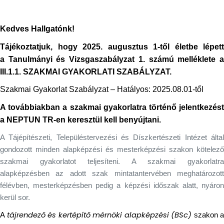
Kedves Hallgatónk!
Tájékoztatjuk, hogy 2025. augusztus 1-től életbe lépett
a Tanulmányi és Vizsgaszabályzat 1. számú melléklete a
III.1.1. SZAKMAI GYAKORLATI SZABÁLYZAT.
Szakmai Gyakorlat Szabályzat – Hatályos: 2025.08.01-től
A továbbiakban a szakmai gyakorlatra történő jelentkezést
a NEPTUN TR-en keresztül kell benyújtani.
A Tájépítészeti, Településtervezési és Díszkertészeti Intézet által
gondozott minden alapképzési és mesterképzési szakon kötelező
szakmai gyakorlatot teljesíteni. A szakmai gyakorlatra
alapképzésben az adott szak mintatantervében meghatározott
félévben, mesterképzésben pedig a képzési időszak alatt, nyáron
kerül sor.
tájrendező és kertépítő mérnöki alapképzési (BSc)
A
szakon a