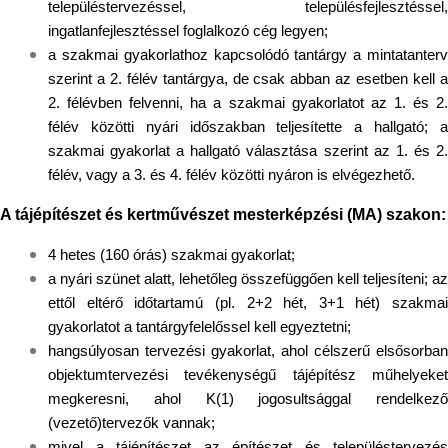
településtervezéssel, településfejlesztéssel,
ingatlanfejlesztéssel foglalkozó cég legyen;
a szakmai gyakorlathoz kapcsolódó tantárgy a mintatanterv
szerint a 2. félév tantárgya, de csak abban az esetben kell a
2. félévben felvenni, ha a szakmai gyakorlatot az 1. és 2.
félév közötti nyári időszakban teljesítette a hallgató; a
szakmai gyakorlat a hallgató választása szerint az 1. és 2.
félév, vagy a 3. és 4. félév közötti nyáron is elvégezhető.
A tájépítészet és kertművészet mesterképzési (MA) szakon:
4 hetes (160 órás) szakmai gyakorlat;
a nyári szünet alatt, lehetőleg összefüggően kell teljesíteni; az
ettől eltérő időtartamú (pl. 2+2 hét, 3+1 hét) szakmai
gyakorlatot a tantárgyfelelőssel kell egyeztetni;
hangsúlyosan tervezési gyakorlat, ahol célszerű elsősorban
objektumtervezési tevékenységű tájépítész műhelyeket
megkeresni, ahol K(1) jogosultsággal rendelkező
(vezető)tervezők vannak;
mivel a tájépítészet az építészet és településtervezés