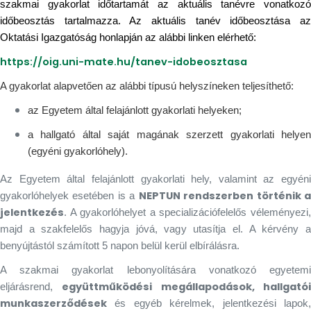
szakmai gyakorlat időtartamát az aktuális tanévre vonatkozó
időbeosztás tartalmazza. Az aktuális tanév időbeosztása az
Oktatási Igazgatóság honlapján az alábbi linken elérhető:
https://oig.uni-mate.hu/tanev-idobeosztasa
A gyakorlat alapvetően az alábbi típusú helyszíneken teljesíthető:
az Egyetem által felajánlott gyakorlati helyeken;
a hallgató által saját magának szerzett gyakorlati helyen
(egyéni gyakorlóhely).
Az Egyetem által felajánlott gyakorlati hely, valamint az egyéni
NEPTUN rendszerben történik 
gyakorlóhelyek esetében is a
jelentkezés
. A gyakorlóhelyet a specializációfelelős véleményezi,
majd a szakfelelős hagyja jóvá, vagy utasítja el. A kérvény a
benyújtástól számított 5 napon belül kerül elbírálásra.
A szakmai gyakorlat lebonyolítására vonatkozó egyetemi
együttműködési megállapodások, hallgató
eljárásrend,
munkaszerződések
és egyéb kérelmek, jelentkezési lapok,