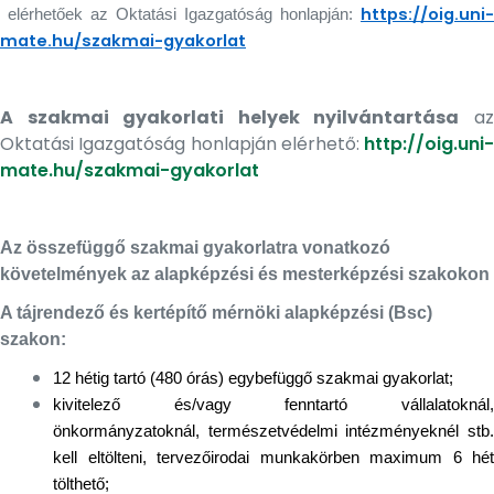
https://oig.uni-
elérhetőek az Oktatási Igazgatóság honlapján:
mate.hu/szakmai-gyakorlat
A szakmai gyakorlati helyek nyilvántartása
a
Oktatási Igazgatóság honlapján elérhető:
http://oig.uni-
mate.hu/szakmai-gyakorlat
Az összefüggő szakmai gyakorlatra vonatkozó
követelmények az alapképzési és mesterképzési szakokon
A tájrendező és kertépítő mérnöki alapképzési (Bsc)
szakon:
12 hétig tartó (480 órás) egybefüggő szakmai gyakorlat;
kivitelező és/vagy fenntartó vállalatoknál,
önkormányzatoknál, természetvédelmi intézményeknél stb.
kell eltölteni, tervezőirodai munkakörben maximum 6 hét
tölthető;