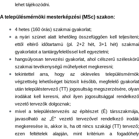
lehet tájékozódni.
A településmérnöki mesterképzési (MSc) szakon:
4 hetes (160 órás) szakmai gyakorlat;
a nyári szünet alatt lehetőleg összefüggően kell teljesíteni;
ettől eltérő időtartamú (pl. 2+2 hét, 3+1 hét) szakmai
gyakorlatot a tantárgyfelelőssel kell egyeztetni;
hangsúlyosan tervezési gyakorlat, ahol célszerű széleskörű
szakmai tevékenységű műhelyeket megkeresni;
tekintettel arra, hogy az okleveles településmérnök
végzettség lehetőséget biztosít később, megfelelő gyakorlat
után településtervező (TT) jogosultság megszerzésére, olyan
irodákat kell keresni, ahol ilyen jogosultsággal rendelkező
vezető tervezők dolgoznak;
mivel a településtervezés az építészet (É) társszakmája,
javasolható az „É” vezető tervezővel rendelkező irodák
megkeresése is, akkor is, ha ott nincs szakági (TT) tervező;
ezen feltételek alapján, mint kritérium a fogadóhely