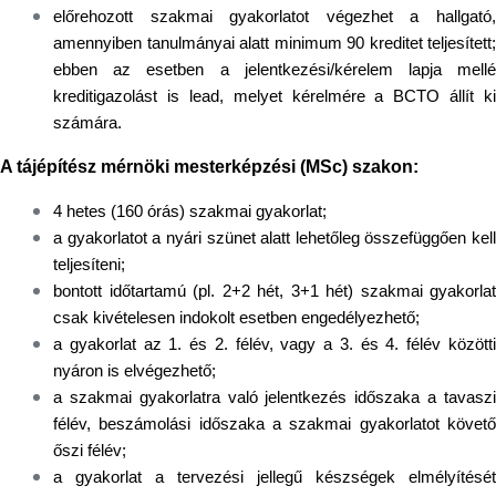
előrehozott szakmai gyakorlatot végezhet a hallgató,
amennyiben tanulmányai alatt minimum 90 kreditet teljesített;
ebben az esetben a jelentkezési/kérelem lapja mellé
kreditigazolást is lead, melyet kérelmére a BCTO állít ki
számára.
A tájépítész mérnöki mesterképzési (MSc) szakon:
4 hetes (160 órás) szakmai gyakorlat;
a gyakorlatot a nyári szünet alatt lehetőleg összefüggően kell
teljesíteni;
bontott időtartamú (pl. 2+2 hét, 3+1 hét) szakmai gyakorlat
csak kivételesen indokolt esetben engedélyezhető;
a gyakorlat az 1. és 2. félév, vagy a 3. és 4. félév közötti
nyáron is elvégezhető;
a szakmai gyakorlatra való jelentkezés időszaka a tavaszi
félév, beszámolási időszaka a szakmai gyakorlatot követő
őszi félév;
a gyakorlat a tervezési jellegű készségek elmélyítését