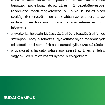
társszakmája, elfogadható az É1 és TT1 (vezető)tervezővel
rendelkező irodák megkeresése is – akkor is, ha ott nincs
szakági (K) tervező –, de csak abban az esetben, ha az
irodában rendszeresen zajlik szabadtértervezés (pl.
közterek);
a gyakorlati helyszín kiválasztásánál és elfogadásánál fontos
szempont, hogy a tervezési gyakorlatot olyan fogadóhelyen
teljesítsék, ahol nem kérik a titoktartási nyilatkozat aláírását;
a gyakorlat a hallgató választása szerint az 1. és 2. félév,
vagy a 3. és 4. félév közötti nyáron is elvégezhető.
BUDAI CAMPUS