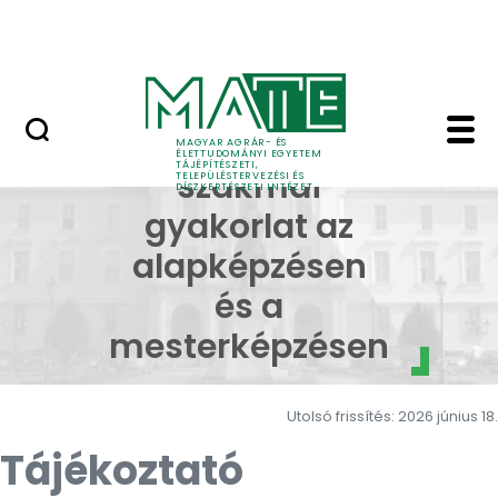
Pályázatok
Ugrás a fő tartalomhoz
English Page
Szakmai gyakorlat alap
Összefüggő
MAGYAR AGRÁR- ÉS
ÉLETTUDOMÁNYI EGYETEM
TÁJÉPÍTÉSZETI,
szakmai
TELEPÜLÉSTERVEZÉSI ÉS
DÍSZKERTÉSZETI INTÉZET
gyakorlat az
alapképzésen
és a
mesterképzésen
Utolsó frissítés: 2026 június 18.
Tájékoztató