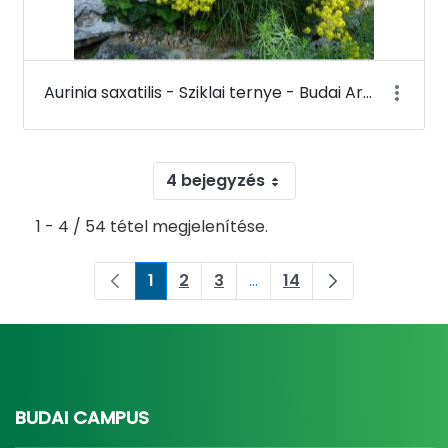
Aurinia saxatilis - Sziklai ternye - Budai Arborétum
4 bejegyzés
1 - 4 / 54 tétel megjelenítése.
1
2
3
...
14
Oldal
Oldal
Oldal
Köztes oldalak Navigáljon
Oldal
BUDAI CAMPUS