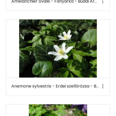
Amelanchier ovalis - Fanyarka - Budai Arborétum
Anemone sylvestris - Erdei szellőrózsa - Budai Arborétum