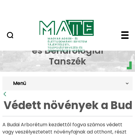
Pályázatok
Ugrás a fő tartalomhoz
English Page
Védett növények a Bud
Dísznövénytermesztési
MAGYAR AGRÁR- ÉS
ÉLETTUDOMÁNYI EGYETEM
TÁJÉPÍTÉSZETI,
és Dendrológiai
TELEPÜLÉSTERVEZÉSI ÉS
DÍSZKERTÉSZETI INTÉZET
Tanszék
Menü
Vissza
Védett növények a Bud
A Budai Arborétum kezdettől fogva számos védett
vagy veszélyeztetett növényfajnak ad otthont, részt