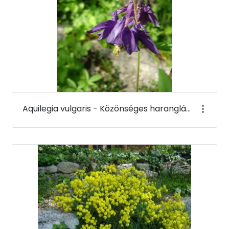
Aquilegia vulgaris - Közönséges harangláb - Budai Arborétum