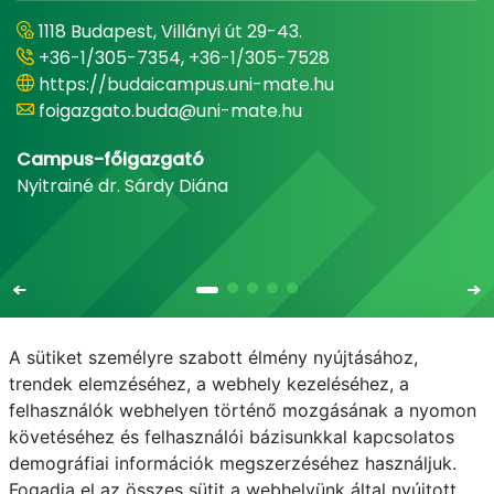
1118 Budapest, Villányi út 29-43.
+36-1/305-7354, +36-1/305-7528
https://budaicampus.uni-mate.hu
foigazgato.buda@uni-mate.hu
Campus-főigazgató
Nyitrainé dr. Sárdy Diána
A sütiket személyre szabott élmény nyújtásához,
trendek elemzéséhez, a webhely kezeléséhez, a
felhasználók webhelyen történő mozgásának a nyomon
E-mail
Telefonkönyv
NEPTUN
E-learning
követéséhez és felhasználói bázisunkkal kapcsolatos
demográfiai információk megszerzéséhez használjuk.
Adatvédelem
Fogadja el az összes sütit a webhelyünk által nyújtott