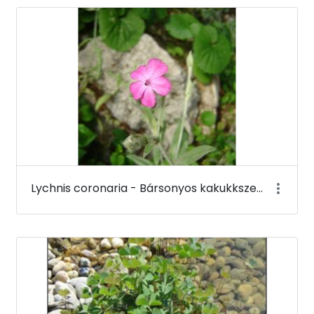
Lychnis coronaria - Bársonyos kakukkszegfű (virága) - Budai Arborétum