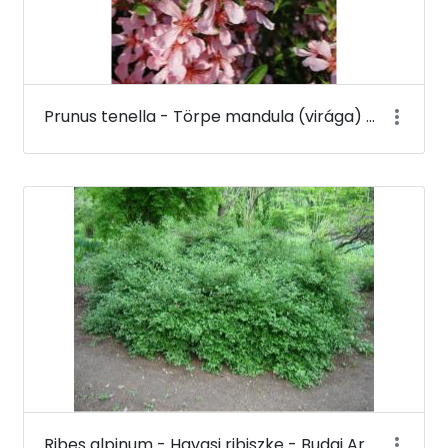
Prunus tenella - Törpe mandula (virága) - Budai Arborétum
Ribes alpinum - Havasi ribiszke - Budai Arborétum