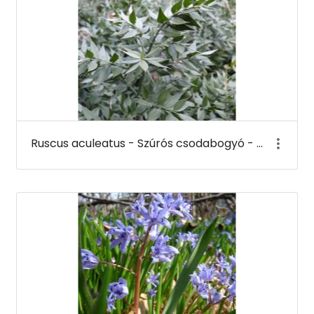
Ruscus aculeatus - Szúrós csodabogyó - Budai Arborétum