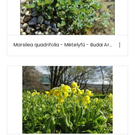
Marsilea quadrifolia - Mételyfű - Budai Arborétum