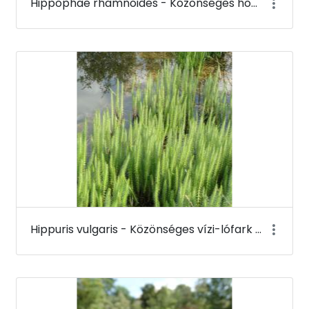
Hippophae rhamnoides - Közönséges homoktövis (termése) - Budai Arborétum
Hippuris vulgaris - Közönséges vízi-lófark - Budai Arborétum