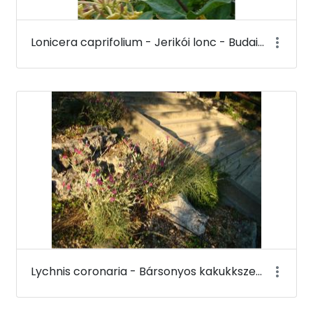
Lonicera caprifolium - Jerikói lonc - Budai Arborétum
Lychnis coronaria - Bársonyos kakukkszegfű - Budai Arborétum