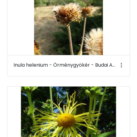
Inula helenium - Örménygyökér - Budai Arborétum