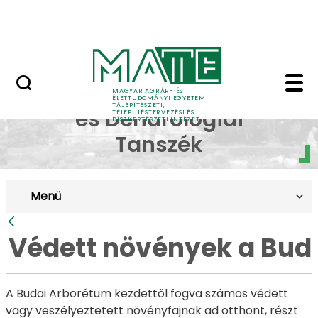
Pályázatok
Ugrás a fő tartalomhoz
English Page
Védett növények a Bud
Dísznövénytermesztési
MAGYAR AGRÁR- ÉS
ÉLETTUDOMÁNYI EGYETEM
TÁJÉPÍTÉSZETI,
és Dendrológiai
TELEPÜLÉSTERVEZÉSI ÉS
DÍSZKERTÉSZETI INTÉZET
Tanszék
Menü
Vissza
Védett növények a Bud
A Budai Arborétum kezdettől fogva számos védett
vagy veszélyeztetett növényfajnak ad otthont, részt