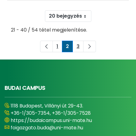
20 bejegyzés
21 - 40 / 54 tétel megjelenítése.
1
2
3
Oldal
Oldal
Oldal
BUDAI CAMPUS
1118 Budapest, Villányi út 29-43.
+36-1/305-7354, +36-1/305-7528
https://budaicampus.uni-mate.hu
foigazgato.buda@uni-mate.hu