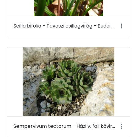
Scilla bifolia - Tavaszi csillagvirág - Budai Arborétum
Sempervivum tectorum - Házi v. fali kövirózsa - Budai Arborétum