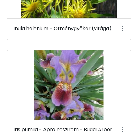
Inula helenium - Örménygyökér (virága) - Budai Arborétum
Iris pumila - Apró nőszirom - Budai Arborétum