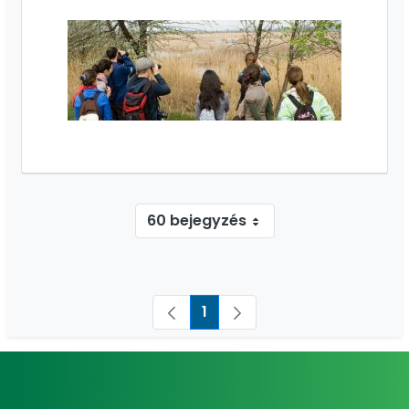
60 bejegyzés
1 - 25 / 25 tétel megjelenítése.
1
Oldal