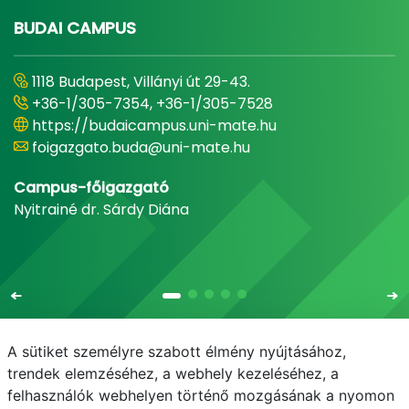
BUDAI CAMPUS
1118 Budapest, Villányi út 29-43.
+36-1/305-7354, +36-1/305-7528
https://budaicampus.uni-mate.hu
foigazgato.buda@uni-mate.hu
Campus-főigazgató
Nyitrainé dr. Sárdy Diána
A sütiket személyre szabott élmény nyújtásához,
trendek elemzéséhez, a webhely kezeléséhez, a
felhasználók webhelyen történő mozgásának a nyomon
E-mail
Telefonkönyv
NEPTUN
E-learning