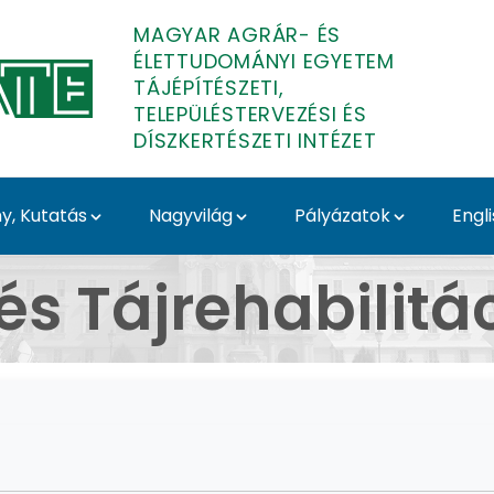
MAGYAR AGRÁR- ÉS
ÉLETTUDOMÁNYI EGYETEM
TÁJÉPÍTÉSZETI,
TELEPÜLÉSTERVEZÉSI ÉS
DÍSZKERTÉSZETI INTÉZET
, Kutatás
Nagyvilág
Pályázatok
Engl
Hallgatói életképek - T
és Tájrehabilitá