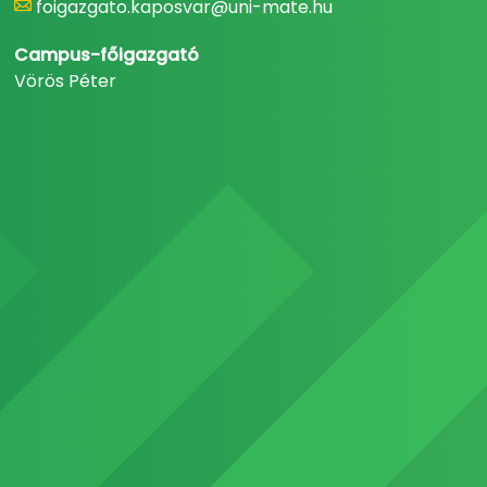
foigazgato.kaposvar@uni-mate.hu
Campus-főigazgató
Vörös Péter