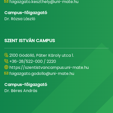
foigazgato.keszthely@uni-mate.hu
Campus-főigazgató
Dr. Rózsa László
SZENT ISTVÁN CAMPUS
2100 Gödöllő, Páter Károly utca 1.
+36-28/522-000 / 2220
https://szentistvancampus.uni-mate.hu
foigazgato.godollo@uni-mate.hu
Campus-főigazgató
Dr. Béres András