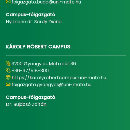
foigazgato.buda@uni-mate.hu
Campus-főigazgató
Nyitrainé dr. Sárdy Diána
KÁROLY RÓBERT CAMPUS
3200 Gyöngyös, Mátrai út 36.
+36-37/518-300
https://karolyrobertcampus.uni-mate.hu
foigazgato.gyongyos@uni-mate.hu
Campus-főigazgató
Dr. Bujdosó Zoltán