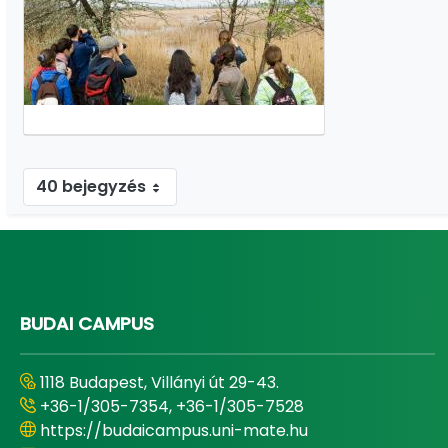
40 bejegyzés
1 - 25 / 25 tétel megjelenítése.
BUDAI CAMPUS
1118 Budapest, Villányi út 29-43.
+36-1/305-7354, +36-1/305-7528
https://budaicampus.uni-mate.hu