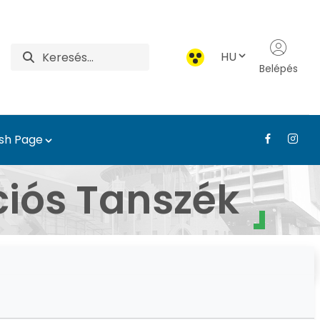
HU
Belépés
ish Page
ájépítészeti, Település
ciós Tanszék