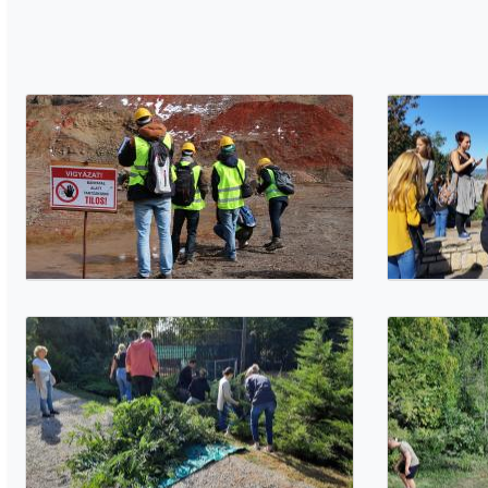
Utolsó frissítés 2021.11.17.
0 Mappák
25 Képek
Médiatár