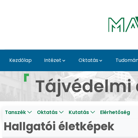
Ugrás a fő tartalomhoz
Kezdőlap
Intézet
Oktatás
Tudomány
Hallgatói életképek - 
Tájvédelmi 
Tanszék
Oktatás
Kutatás
Elérhetőség
Hallgatói életképek